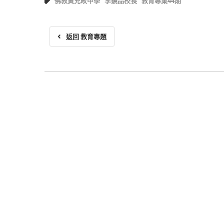
佛教黃允畋中學
李鏡品校長
教育專業44期
返回 教育專題