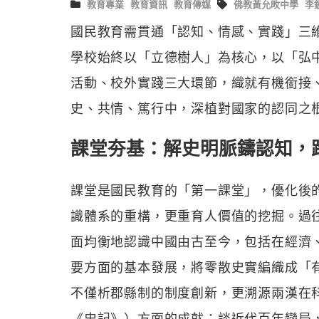
教育專業
教育資訊
教育傳媒
佛教黃允畋中學
李
國民教育需貫通「認知、情感、實踐」三
學校始終以「立德樹人」為核心，以「弘
活動、校外實踐三大環節，織就有機銜接
史、共情、篤行中，深植對國家的認同之
課堂夯基：解史明脈鑄認知，
課堂是國民教育的「第一課堂」，優化後
識體系的重構，更重育人價值的挖掘。過
面均衡地認識中國由古至今，包括在經濟
要方面的基本發展，將零散史實編織成「
不僅析郡縣制的制度創新，更溯源兩漢在
《史記》）方面的成就；談近代百年變局