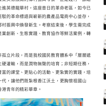
走進英德龍華村，這座昔日的革命老區，如今已
斑駁的革命標語與嶄新的農產品電商中心並存，
鄉村振興中煥發新生。考察結束後，學生需完成
產業創新、生態實踐、教育協作等鮮活案例，轉
非孤立片段，而是我校國民教育體系中「層層遞
生硬灌輸，而是潤物無聲的培育；非短期任務，
豐富的課堂、更貼心的活動、更紮實的實踐，培
一代，讓他們既紮根香江沃土，更胸懷祖國山
香港青年的精彩華章。