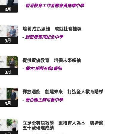
-
香港教育工作者聯會黃楚標中學
3月
培養 成長思維 成就社會棟樑
-
迦密唐賓南紀念中學
3月
提供資優教育 培養未來領袖
-
優才(楊殷有娣)書院
3月
釋放潛能 創建未來 打造全人教育階梯
-
嗇色園主辦可藝中學
3月
立足全英語教學 秉持育人為本 締造逾
五十載璀璨成績