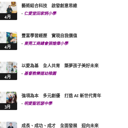
藝術結合科技 啟發創意思維
-
仁愛堂田家炳小學
4月
豐富學習經歷 實現自我價值
-
東莞工商總會張煌偉小學
4月
以愛為基 全人共育 築夢孩子美好未來
-
基督教樂道幼稚園
4月
強項為本 多元創優 打造 AI 新世代青年
-
明愛聖若瑟中學
3月
成長、成功、成才 全面發展 迎向未來