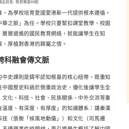
鏡品校長
教育專業44期
維，為學校培育愛國愛港新一代提供根本遵循。
中華之脈」為任。學校只要緊扣課堂教學、校園
、層層遞進的國民教育網絡，就能讓學生在知
根、厚植對香港的歸屬之情。
跨科融會傳文脈
的中史課則是鑄牢認知根基的核心紐帶，既重知
往中國歷史科過於側重政治史，優化後讓學生全
、文化、科技、社會、民族關係、中外交流等重
有溫度、有深度、有厚度」的知識體系：講秦漢
科技（張衡「候風地動儀」）和文化（司馬遷
，不僅理事件時間線，更引導學生概括了解中國