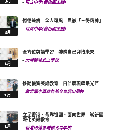
3月
-
可立中學(嗇色園主辦)
術德兼備 全人可風 貫徹「三得精神」
-
可風中學(嗇色園主辦)
3月
全方位英語學習 裝備自己迎接未來
-
大埔舊墟公立學校
1月
推動優質英語教育 自信展現耀眼光芒
-
救世軍中原慈善基金皇后山學校
1月
立足香港、背靠祖國、面向世界 嶄新國
際化英語教育
1月
-
香港路德會增城兆霖學校