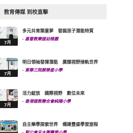
教育傳媒 到校直擊
多元共育築童夢 發掘孩子潛能特質
-
基督教樂道幼稚園
7月
明日領袖發揮潛能 廣闊視野接軌世界
-
東華三院蔡榮星小學
7月
活力綻放 國際視野 數位未來
-
香港道教聯合會純陽小學
7月
自主樂學探索世界 構建豐盛學習旅程
-
聖公會天水圍靈愛小學