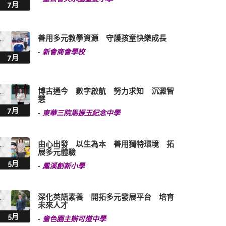
7月
善用多元教學資源 守護孩童快樂成長
-
新會商會學校
7月
博古通今 數字啟航 努力求知 沉澱智
慧
7月
-
東華三院馬振玉紀念中學
由心出發 以生為本 善用獨特環境 拓
展多元體驗
5月
-
鳳溪創新小學
深化英語素養 開拓多元發展平台 培育
未來人才
5月
-
嗇色園主辦可道中學