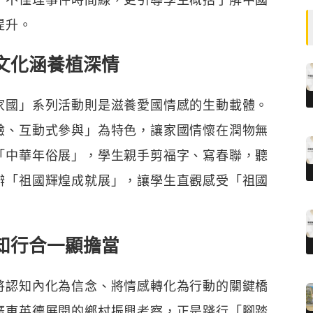
提升。
文化涵養植深情
家國」系列活動則是滋養愛國情感的生動載體。
驗、互動式參與」為特色，讓家國情懷在潤物無
「中華年俗展」，學生親手剪福字、寫春聯，聽
辦「祖國輝煌成就展」，讓學生直觀感受「祖國
知行合一顯擔當
將認知內化為信念、將情感轉化為行動的關鍵橋
廣東英德展開的鄉村振興考察，正是踐行「腳踏