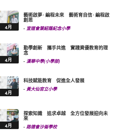
藝術啟夢 · 編程未來 藝術育自信 · 編程啟
創思
4月
-
宣道會葉紹蔭紀念小學
勤學創新 攜手共進 實踐資優教育的理
念
4月
-
漢華中學(小學部)
科技賦能教育 促進全人發展
-
黃大仙官立小學
4月
探索知識 追求卓越 全方位發展迎向未
來
4月
-
路德會沙崙學校