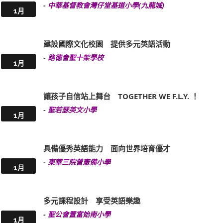
-
中華基督教會灣仔堂基道小學(九龍城)
1月
建設國際文化校園 提供多元英語活動
-
路德會聖十架學校
1月
讓孩子自信站上舞台 TOGETHER WE F.L.Y. ！
-
聖若瑟英文小學
1月
具備優秀英語能力 面向世界培育優才
-
東華三院曾憲備小學
1月
多元課程設計 享受英語樂趣
-
聖公會置富始南小學
1月