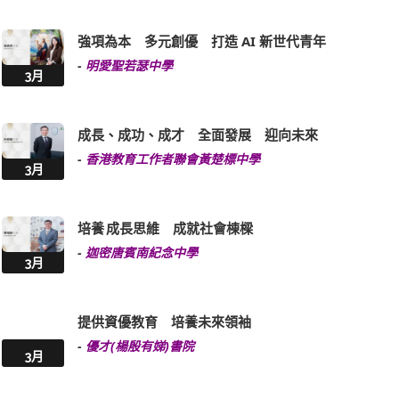
強項為本 多元創優 打造 AI 新世代青年
-
明愛聖若瑟中學
3月
成長、成功、成才 全面發展 迎向未來
-
香港教育工作者聯會黃楚標中學
3月
培養 成長思維 成就社會棟樑
-
迦密唐賓南紀念中學
3月
提供資優教育 培養未來領袖
-
優才(楊殷有娣)書院
3月