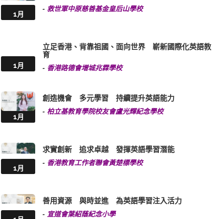
-
救世軍中原慈善基金皇后山學校
1月
立足香港、背靠祖國、面向世界 嶄新國際化英語教
育
1月
-
香港路德會增城兆霖學校
創造機會 多元學習 持續提升英語能力
-
柏立基教育學院校友會盧光輝紀念學校
1月
求實創新 追求卓越 發揮英語學習潛能
-
香港教育工作者聯會黃楚標學校
1月
善用資源 與時並進 為英語學習注入活力
-
宣道會葉紹蔭紀念小學