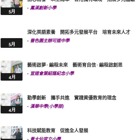
-
鳳溪創新小學
5月
深化英語素養 開拓多元發展平台 培育未來人才
-
嗇色園主辦可道中學
5月
藝術啟夢 · 編程未來 藝術育自信 · 編程啟創思
-
宣道會葉紹蔭紀念小學
4月
勤學創新 攜手共進 實踐資優教育的理念
-
漢華中學(小學部)
4月
科技賦能教育 促進全人發展
-
黃大仙官立小學