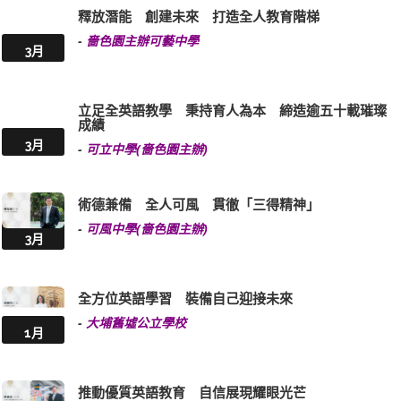
釋放潛能 創建未來 打造全人教育階梯
-
嗇色園主辦可藝中學
3月
立足全英語教學 秉持育人為本 締造逾五十載璀璨
成績
3月
-
可立中學(嗇色園主辦)
術德兼備 全人可風 貫徹「三得精神」
-
可風中學(嗇色園主辦)
3月
全方位英語學習 裝備自己迎接未來
-
大埔舊墟公立學校
1月
推動優質英語教育 自信展現耀眼光芒