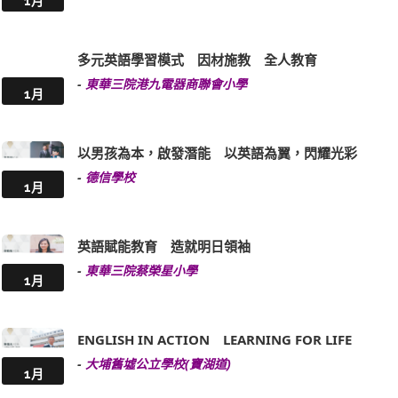
1月
多元英語學習模式 因材施教 全人教育
-
東華三院港九電器商聯會小學
1月
以男孩為本，啟發潛能 以英語為翼，閃耀光彩
-
德信學校
1月
英語賦能教育 造就明日領袖
-
東華三院蔡榮星小學
1月
ENGLISH IN ACTION LEARNING FOR LIFE
-
大埔舊墟公立學校(寶湖道)
1月