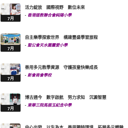
活力綻放 國際視野 數位未來
-
香港道教聯合會純陽小學
7月
自主樂學探索世界 構建豐盛學習旅程
-
聖公會天水圍靈愛小學
7月
善用多元教學資源 守護孩童快樂成長
-
新會商會學校
7月
博古通今 數字啟航 努力求知 沉澱智慧
-
東華三院馬振玉紀念中學
7月
由心出發 以生為本 善用獨特環境 拓展多元體驗