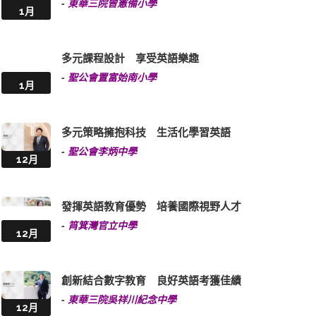
-
東華三院曾憲備小學
1月
多元課程設計 享受英語樂趣
-
聖公會置富始南小學
1月
多元策略擁抱科技 生活化學習英語
-
聖公會李炳中學
12月
發揮英語教育優勢 培養國際視野人才
-
筲箕灣官立中學
12月
創新結合數字教育 良好英語考獲佳績
-
東華三院吳祥川紀念中學
12月