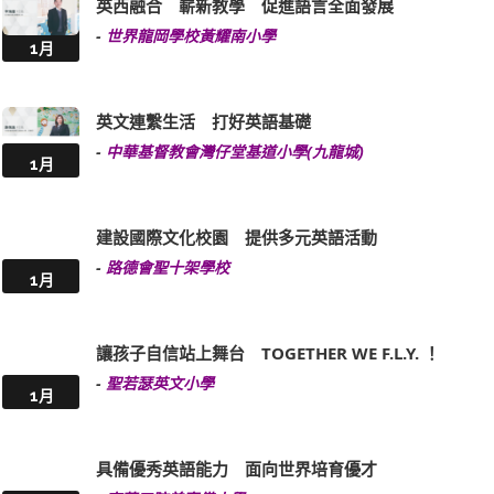
英西融合 嶄新教學 促進語言全面發展
-
世界龍岡學校黃耀南小學
1月
英文連繫生活 打好英語基礎
-
中華基督教會灣仔堂基道小學(九龍城)
1月
建設國際文化校園 提供多元英語活動
-
路德會聖十架學校
1月
讓孩子自信站上舞台 TOGETHER WE F.L.Y. ！
-
聖若瑟英文小學
1月
具備優秀英語能力 面向世界培育優才