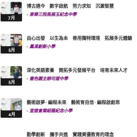
博古通今 數字啟航 努力求知 沉澱智慧
-
東華三院馬振玉紀念中學
7月
由心出發 以生為本 善用獨特環境 拓展多元體驗
-
鳳溪創新小學
5月
深化英語素養 開拓多元發展平台 培育未來人才
-
嗇色園主辦可道中學
5月
藝術啟夢 · 編程未來 藝術育自信 · 編程啟創思
-
宣道會葉紹蔭紀念小學
4月
勤學創新 攜手共進 實踐資優教育的理念