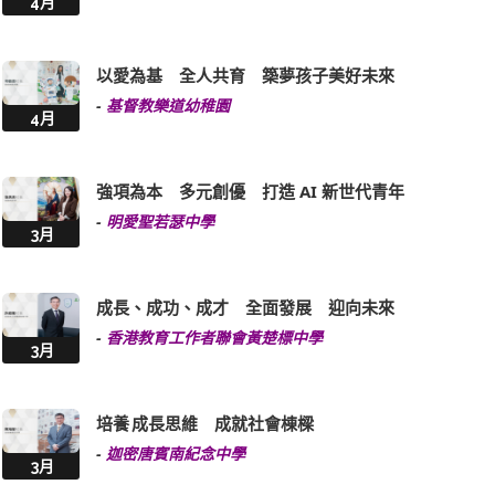
4月
以愛為基 全人共育 築夢孩子美好未來
-
基督教樂道幼稚園
4月
強項為本 多元創優 打造 AI 新世代青年
-
明愛聖若瑟中學
3月
成長、成功、成才 全面發展 迎向未來
-
香港教育工作者聯會黃楚標中學
3月
培養 成長思維 成就社會棟樑
-
迦密唐賓南紀念中學
3月