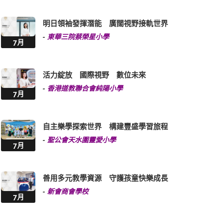
明日領袖發揮潛能 廣闊視野接軌世界
-
東華三院蔡榮星小學
7月
活力綻放 國際視野 數位未來
-
香港道教聯合會純陽小學
7月
自主樂學探索世界 構建豐盛學習旅程
-
聖公會天水圍靈愛小學
7月
善用多元教學資源 守護孩童快樂成長
-
新會商會學校
7月