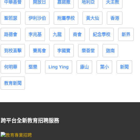
中華基督
開放日
嘉諾撒
地利亞
天主教
聖若瑟
伊利沙伯
附屬學校
黃大仙
香港
路德會
李兆基
九龍
商會
紀念學校
新界
到校直擊
賽馬會
李國寶
樂善堂
迦南
何明華
堅樂
Ling Ying
康山
葉小
新聞
教育新聞
跨平台全新教育招聘服務