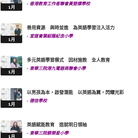
-
香港教育工作者聯會黃楚標學校
1月
善用資源 與時並進 為英語學習注入活力
-
宣道會葉紹蔭紀念小學
1月
多元英語學習模式 因材施教 全人教育
-
東華三院港九電器商聯會小學
1月
以男孩為本，啟發潛能 以英語為翼，閃耀光彩
-
德信學校
1月
英語賦能教育 造就明日領袖
-
東華三院蔡榮星小學
1月