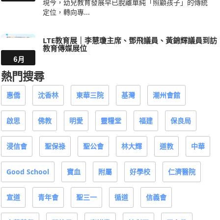
現今，幼兒教育發展早已脫離單純「照顧孩子」的傳統
定位，轉向專...
LTE教育展｜李慧瓊主席、鄧飛議員、黃錦輝議員到訪
教育傳媒展位
6月
熱門搜尋
惠僑
沈香林
東華三院
基灣
潮州會館
啟思
佛教
明愛
靈糧堂
福建
保良局
浸信會
聖保祿
聖公會
林大輝
道教
中華
Good School
寶血
附屬
好學校
仁濟醫院
宣道
青年會
聖三一
循道
信義會