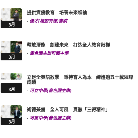
提供資優教育 培養未來領袖
-
優才(楊殷有娣)書院
3月
釋放潛能 創建未來 打造全人教育階梯
-
嗇色園主辦可藝中學
3月
立足全英語教學 秉持育人為本 締造逾五十載璀璨
成績
3月
-
可立中學(嗇色園主辦)
術德兼備 全人可風 貫徹「三得精神」
-
可風中學(嗇色園主辦)
3月