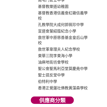
南屯門官立中學
基督教樂道幼稚園
基督教香港信義會紅磡信義學
校
孔教學院大成何郭佩珍中學
宣道會葉紹蔭紀念小學
救世軍中原慈善基金皇后山學
校
救世軍韋理夫人紀念學校
東華三院李東海小學
油麻地街坊會學校
聖公會聖馬利亞堂莫慶堯中學
聖士提反堂中學
伯特利中學
香港正覺蓮社佛教黃藻森學校
供應商分類