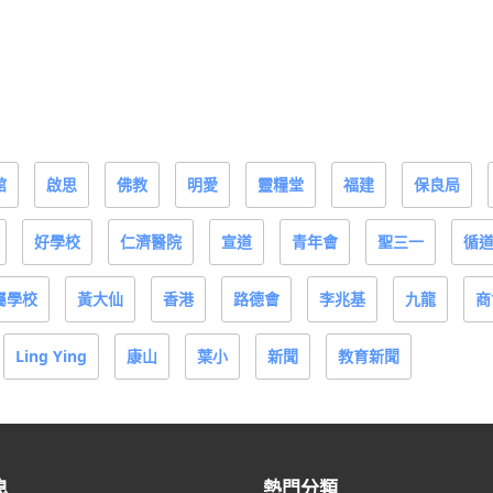
館
啟思
佛教
明愛
靈糧堂
福建
保良局
好學校
仁濟醫院
宣道
青年會
聖三一
循
屬學校
黃大仙
香港
路德會
李兆基
九龍
商
Ling Ying
康山
葉小
新聞
教育新聞
息
熱門分類