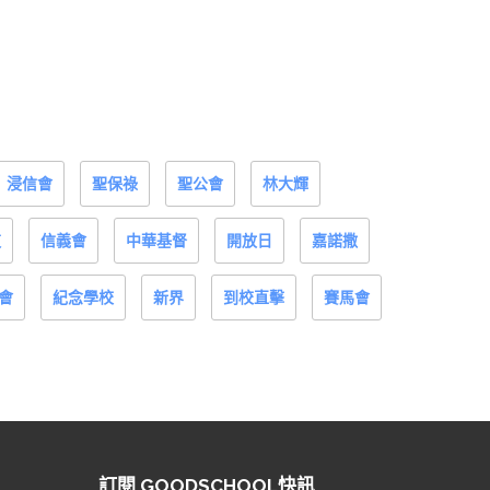
浸信會
聖保祿
聖公會
林大輝
道
信義會
中華基督
開放日
嘉諾撒
會
紀念學校
新界
到校直擊
賽馬會
訂閱 GOODSCHOOL快訊