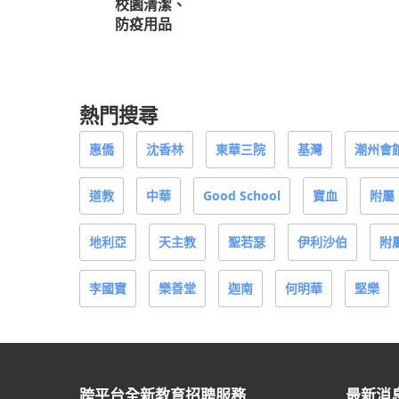
校園清潔、
防疫用品
熱門搜尋
惠僑
沈香林
東華三院
基灣
潮州會
道教
中華
Good School
寶血
附屬
地利亞
天主教
聖若瑟
伊利沙伯
附
李國寶
樂善堂
迦南
何明華
堅樂
跨平台全新教育招聘服務
最新消