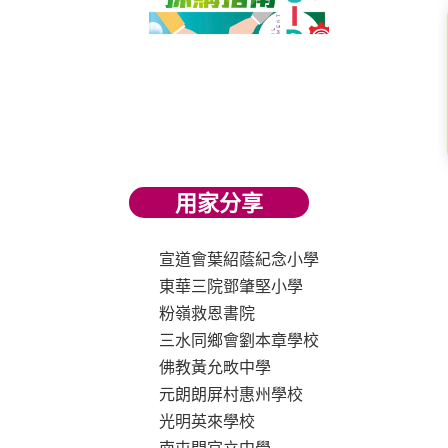
用家分享
宣道會葉紹蔭紀念小學
東華三院鄧肇堅小學
粉嶺救恩書院
三水同鄉會劉本章學校
佛教黃允畋中學
元朗朗屏村惠州學校
光明英來學校