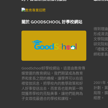
關於 GOODSCHOOL 好學校網站
得到理論
形成清流
文學院國
研究院和
「禮儀文
師和家長
GoodSchool好學校網站，這是由教育傳
媒營運的教育網站，我們期望成為教育
界和家長之間的橋樑，讓學界可以在這
2001
裡發放訊息，把學校內的教學政策和好
計劃，冀
人好事發送出去，而家長也能夠第一時
局限，擴
間獲悉學校的亮點美事，讓他們能夠為
經歷。
子女尋找最適合的學校和課程。