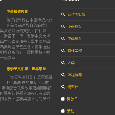
中華禮儀教育
幼稚園概覽
為了讓學界在中國傳統文化
涵養及品德教育的範疇上，
小學概覽
與實踐並行的支援，在社會上
，造福下一代，香港中文大學
中學概覽
學中心聯同清華大學中國經學
馮燊均國學基金會，攜手推動
特殊學校
明教育項目」，歡迎學校、教
一同參與。
大學
惠僑英文中學：世界學堂
課程搜尋
「世界學堂計劃」是惠僑課
外活動計劃的重點，早於
補習社
年，惠僑配合教育改革建議開展該
盼學生超越學科課程和考試的
闊眼界，體驗與別不同的學習
開放日
活動