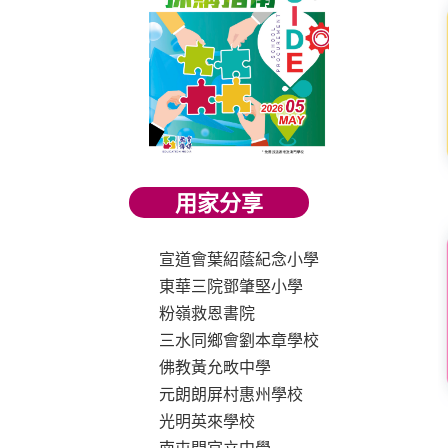
用家分享
宣道會葉紹蔭紀念小學
東華三院鄧肇堅小學
粉嶺救恩書院
三水同鄉會劉本章學校
佛教黃允畋中學
元朗朗屏村惠州學校
光明英來學校