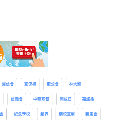
浸信會
聖保祿
聖公會
林大輝
道
信義會
中華基督
開放日
嘉諾撒
會
紀念學校
新界
到校直擊
賽馬會