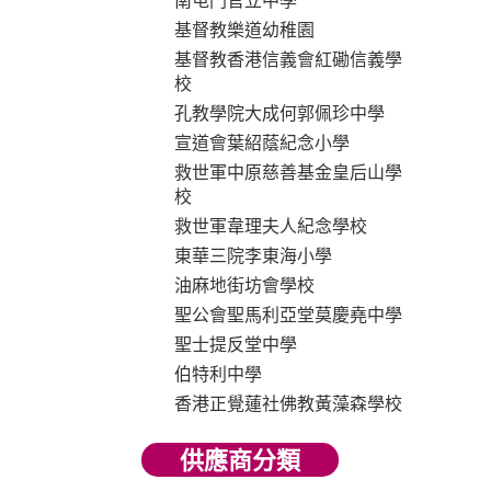
南屯門官立中學
基督教樂道幼稚園
基督教香港信義會紅磡信義學
校
孔教學院大成何郭佩珍中學
宣道會葉紹蔭紀念小學
救世軍中原慈善基金皇后山學
校
救世軍韋理夫人紀念學校
東華三院李東海小學
油麻地街坊會學校
聖公會聖馬利亞堂莫慶堯中學
聖士提反堂中學
伯特利中學
香港正覺蓮社佛教黃藻森學校
供應商分類