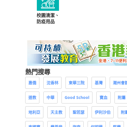
校園清潔、
防疫用品
熱門搜尋
惠僑
沈香林
東華三院
基灣
潮州會
道教
中華
Good School
寶血
附屬
地利亞
天主教
聖若瑟
伊利沙伯
附
李國寶
樂善堂
迦南
何明華
堅樂