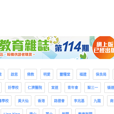
館
啟思
佛教
明愛
靈糧堂
福建
保良局
好學校
仁濟醫院
宣道
青年會
聖三一
循
屬學校
黃大仙
香港
路德會
李兆基
九龍
商
Ling Ying
康山
葉小
新聞
教育新聞