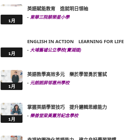
英語賦能教育 造就明日領袖
-
東華三院蔡榮星小學
1月
ENGLISH IN ACTION LEARNING FOR LIFE
-
大埔舊墟公立學校(寶湖道)
1月
英語教學高效多元 樂於學習勇於嘗試
-
元朗朗屏邨惠州學校
1月
掌握英語學習技巧 提升邏輯思維能力
-
樂善堂梁黃蕙芳紀念學校
1月
幸福校園強化英語能力 建立良好學習習慣