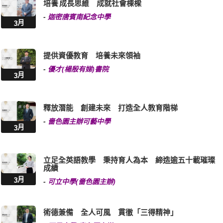
培養 成長思維 成就社會棟樑
-
迦密唐賓南紀念中學
3月
提供資優教育 培養未來領袖
-
優才(楊殷有娣)書院
3月
釋放潛能 創建未來 打造全人教育階梯
-
嗇色園主辦可藝中學
3月
立足全英語教學 秉持育人為本 締造逾五十載璀璨
成績
3月
-
可立中學(嗇色園主辦)
術德兼備 全人可風 貫徹「三得精神」