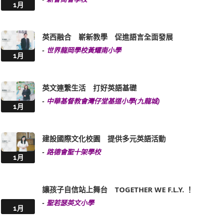
1月
英西融合 嶄新教學 促進語言全面發展
-
世界龍岡學校黃耀南小學
1月
英文連繫生活 打好英語基礎
-
中華基督教會灣仔堂基道小學(九龍城)
1月
建設國際文化校園 提供多元英語活動
-
路德會聖十架學校
1月
讓孩子自信站上舞台 TOGETHER WE F.L.Y. ！
-
聖若瑟英文小學
1月