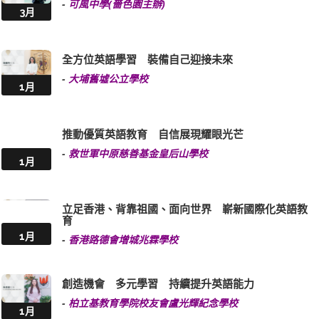
-
可風中學(嗇色園主辦)
3月
全方位英語學習 裝備自己迎接未來
-
大埔舊墟公立學校
1月
推動優質英語教育 自信展現耀眼光芒
-
救世軍中原慈善基金皇后山學校
1月
立足香港、背靠祖國、面向世界 嶄新國際化英語教
育
1月
-
香港路德會增城兆霖學校
創造機會 多元學習 持續提升英語能力
-
柏立基教育學院校友會盧光輝紀念學校
1月