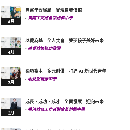
豐富學習經歷 實現自我價值
-
東莞工商總會張煌偉小學
4月
以愛為基 全人共育 築夢孩子美好未來
-
基督教樂道幼稚園
4月
強項為本 多元創優 打造 AI 新世代青年
-
明愛聖若瑟中學
3月
成長、成功、成才 全面發展 迎向未來
-
香港教育工作者聯會黃楚標中學
3月