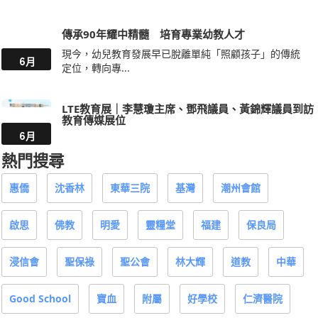
傳承90年耀中精髓 培育專業幼教人才
現今，幼兒教育發展早已脫離單純「照顧孩子」的傳統
6月
定位，轉向專...
LTE教育展｜李慧瓊主席、鄧飛議員、黃錦輝議員到訪
教育傳媒展位
6月
熱門搜尋
惠僑
沈香林
東華三院
基灣
潮州會館
啟思
佛教
明愛
靈糧堂
福建
保良局
浸信會
聖保祿
聖公會
林大輝
道教
中華
Good School
寶血
附屬
好學校
仁濟醫院