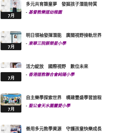
多元共育築童夢 發掘孩子潛能特質
-
基督教樂道幼稚園
7月
明日領袖發揮潛能 廣闊視野接軌世界
-
東華三院蔡榮星小學
7月
活力綻放 國際視野 數位未來
-
香港道教聯合會純陽小學
7月
自主樂學探索世界 構建豐盛學習旅程
-
聖公會天水圍靈愛小學
7月
善用多元教學資源 守護孩童快樂成長