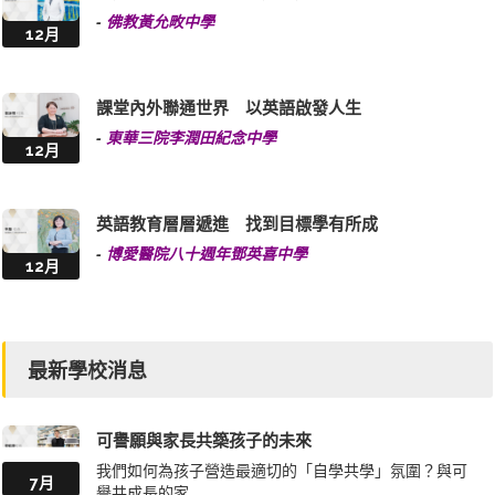
-
佛教黃允畋中學
12月
課堂內外聯通世界 以英語啟發人生
-
東華三院李潤田紀念中學
12月
英語教育層層遞進 找到目標學有所成
-
博愛醫院八十週年鄧英喜中學
12月
最新學校消息
可譽願與家長共築孩子的未來
我們如何為孩子營造最適切的「自學共學」氛圍？與可
7月
譽共成長的家...