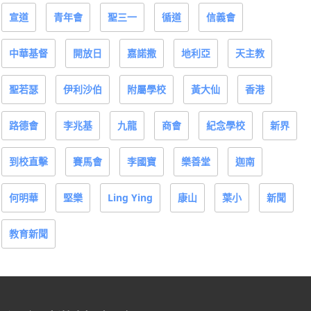
宣道
青年會
聖三一
循道
信義會
中華基督
開放日
嘉諾撒
地利亞
天主教
聖若瑟
伊利沙伯
附屬學校
黃大仙
香港
路德會
李兆基
九龍
商會
紀念學校
新界
到校直擊
賽馬會
李國寶
樂善堂
迦南
何明華
堅樂
Ling Ying
康山
葉小
新聞
教育新聞