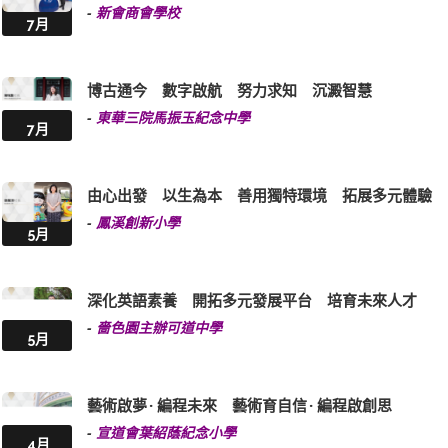
-
新會商會學校
7月
博古通今 數字啟航 努力求知 沉澱智慧
-
東華三院馬振玉紀念中學
7月
由心出發 以生為本 善用獨特環境 拓展多元體驗
-
鳳溪創新小學
5月
深化英語素養 開拓多元發展平台 培育未來人才
-
嗇色園主辦可道中學
5月
藝術啟夢 · 編程未來 藝術育自信 · 編程啟創思
-
宣道會葉紹蔭紀念小學
4月