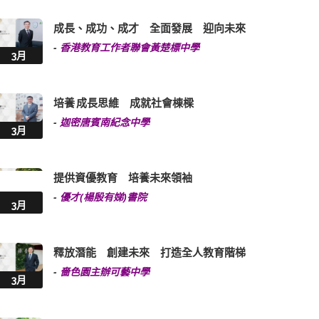
成長、成功、成才 全面發展 迎向未來
-
香港教育工作者聯會黃楚標中學
3月
培養 成長思維 成就社會棟樑
-
迦密唐賓南紀念中學
3月
提供資優教育 培養未來領袖
-
優才(楊殷有娣)書院
3月
釋放潛能 創建未來 打造全人教育階梯
-
嗇色園主辦可藝中學
3月