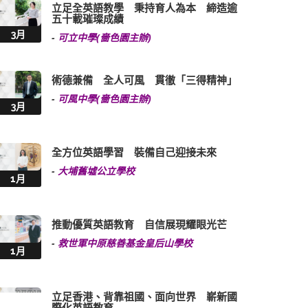
立足全英語教學 秉持育人為本 締造逾
五十載璀璨成績
3月
-
可立中學(嗇色園主辦)
術德兼備 全人可風 貫徹「三得精神」
-
可風中學(嗇色園主辦)
3月
全方位英語學習 裝備自己迎接未來
-
大埔舊墟公立學校
1月
推動優質英語教育 自信展現耀眼光芒
-
救世軍中原慈善基金皇后山學校
1月
立足香港、背靠祖國、面向世界 嶄新國
際化英語教育