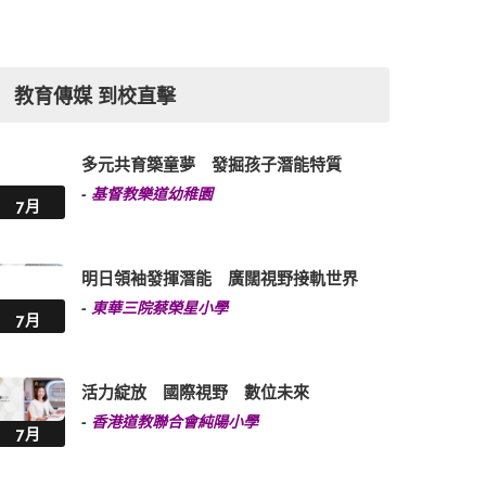
教育傳媒 到校直擊
多元共育築童夢 發掘孩子潛能特質
-
基督教樂道幼稚園
7月
明日領袖發揮潛能 廣闊視野接軌世界
-
東華三院蔡榮星小學
7月
活力綻放 國際視野 數位未來
-
香港道教聯合會純陽小學
7月