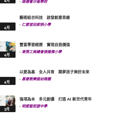
4月
-
路德會沙崙學校
藝術結合科技 啟發創意思維
-
仁愛堂田家炳小學
4月
豐富學習經歷 實現自我價值
-
東莞工商總會張煌偉小學
4月
以愛為基 全人共育 築夢孩子美好未來
-
基督教樂道幼稚園
4月
強項為本 多元創優 打造 AI 新世代青年
-
明愛聖若瑟中學
3月