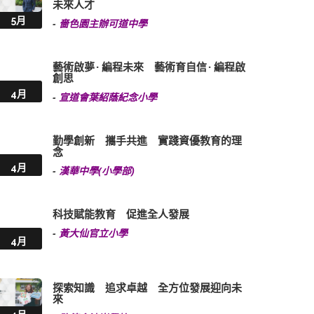
未來人才
5月
-
嗇色園主辦可道中學
藝術啟夢 · 編程未來 藝術育自信 · 編程啟
創思
4月
-
宣道會葉紹蔭紀念小學
勤學創新 攜手共進 實踐資優教育的理
念
4月
-
漢華中學(小學部)
科技賦能教育 促進全人發展
-
黃大仙官立小學
4月
探索知識 追求卓越 全方位發展迎向未
來