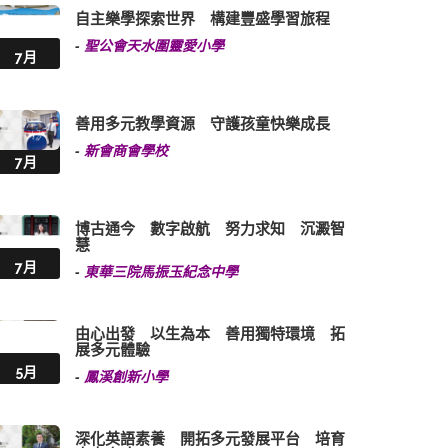
自主樂學探索世界 構建豐盛學習旅程
-
聖公會天水圍靈愛小學
7月
善用多元教學資源 守護孩童快樂成長
-
新會商會學校
7月
博古通今 數字啟航 努力求知 沉澱智
慧
7月
-
東華三院馬振玉紀念中學
由心出發 以生為本 善用獨特環境 拓
展多元體驗
5月
-
鳳溪創新小學
深化英語素養 開拓多元發展平台 培育