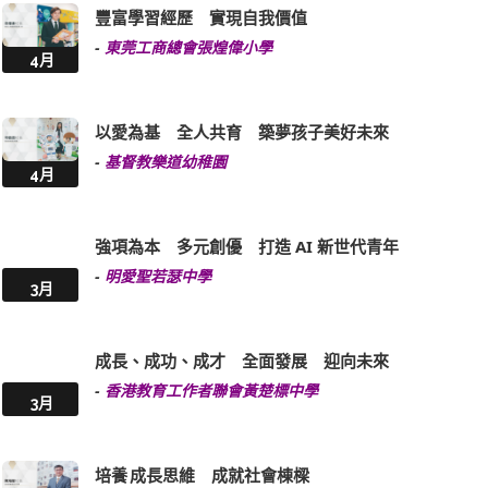
豐富學習經歷 實現自我價值
-
東莞工商總會張煌偉小學
4月
以愛為基 全人共育 築夢孩子美好未來
-
基督教樂道幼稚園
4月
強項為本 多元創優 打造 AI 新世代青年
-
明愛聖若瑟中學
3月
成長、成功、成才 全面發展 迎向未來
-
香港教育工作者聯會黃楚標中學
3月
培養 成長思維 成就社會棟樑