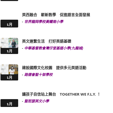
英西融合 嶄新教學 促進語言全面發展
-
世界龍岡學校黃耀南小學
1月
英文連繫生活 打好英語基礎
-
中華基督教會灣仔堂基道小學(九龍城)
1月
建設國際文化校園 提供多元英語活動
-
路德會聖十架學校
1月
讓孩子自信站上舞台 TOGETHER WE F.L.Y. ！
-
聖若瑟英文小學
1月