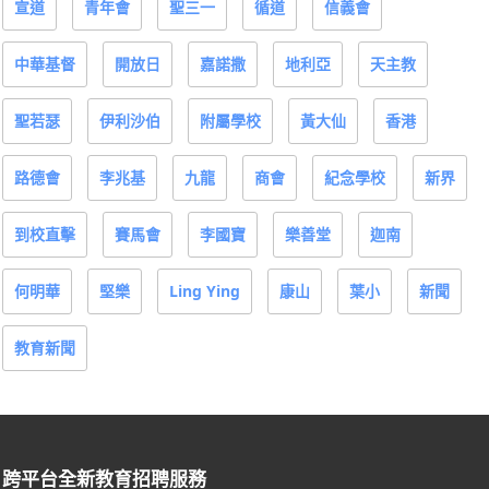
宣道
青年會
聖三一
循道
信義會
中華基督
開放日
嘉諾撒
地利亞
天主教
聖若瑟
伊利沙伯
附屬學校
黃大仙
香港
路德會
李兆基
九龍
商會
紀念學校
新界
到校直擊
賽馬會
李國寶
樂善堂
迦南
何明華
堅樂
Ling Ying
康山
葉小
新聞
教育新聞
跨平台全新教育招聘服務