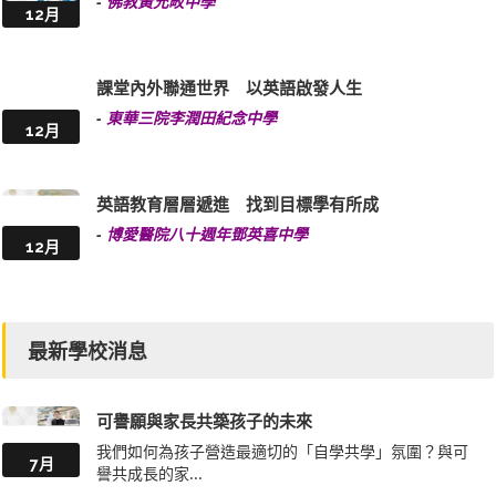
-
佛教黃允畋中學
12月
課堂內外聯通世界 以英語啟發人生
-
東華三院李潤田紀念中學
12月
英語教育層層遞進 找到目標學有所成
-
博愛醫院八十週年鄧英喜中學
12月
最新學校消息
可譽願與家長共築孩子的未來
我們如何為孩子營造最適切的「自學共學」氛圍？與可
7月
譽共成長的家...