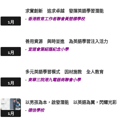
求實創新 追求卓越 發揮英語學習潛能
-
香港教育工作者聯會黃楚標學校
1月
善用資源 與時並進 為英語學習注入活力
-
宣道會葉紹蔭紀念小學
1月
多元英語學習模式 因材施教 全人教育
-
東華三院港九電器商聯會小學
1月
以男孩為本，啟發潛能 以英語為翼，閃耀光彩
-
德信學校
1月