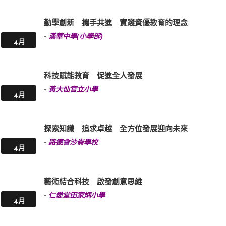
勤學創新 攜手共進 實踐資優教育的理念
-
漢華中學(小學部)
4月
科技賦能教育 促進全人發展
-
黃大仙官立小學
4月
探索知識 追求卓越 全方位發展迎向未來
-
路德會沙崙學校
4月
藝術結合科技 啟發創意思維
-
仁愛堂田家炳小學
4月