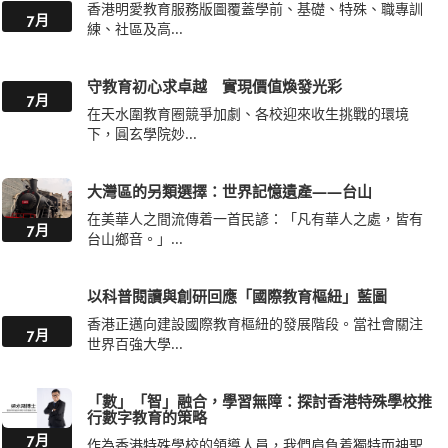
香港明愛教育服務版圖覆蓋學前、基礎、特殊、職專訓
7月
練、社區及高...
守教育初心求卓越 實現價值煥發光彩
7月
在天水圍教育圈競爭加劇、各校迎來收生挑戰的環境
下，圓玄學院妙...
大灣區的另類選擇：世界記憶遺產——台山
在美華人之間流傳着一首民諺：「凡有華人之處，皆有
7月
台山鄉音。」...
以科普閱讀與創研回應「國際教育樞紐」藍圖
香港正邁向建設國際教育樞紐的發展階段。當社會關注
7月
世界百強大學...
「數」「智」融合，學習無障：探討香港特殊學校推
行數字教育的策略
7月
作為香港特殊學校的領導人員，我們肩負着獨特而神聖