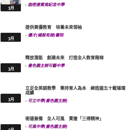
-
迦密唐賓南紀念中學
3月
提供資優教育 培養未來領袖
-
優才(楊殷有娣)書院
3月
釋放潛能 創建未來 打造全人教育階梯
-
嗇色園主辦可藝中學
3月
立足全英語教學 秉持育人為本 締造逾五十載璀璨
成績
3月
-
可立中學(嗇色園主辦)
術德兼備 全人可風 貫徹「三得精神」
-
可風中學(嗇色園主辦)
3月