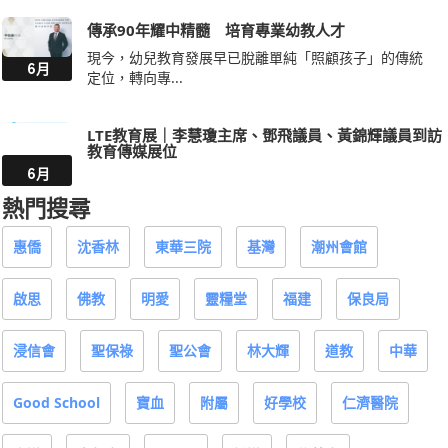
傳承90年耀中精髓 培育專業幼教人才
現今，幼兒教育發展早已脫離單純「照顧孩子」的傳統
6月
定位，轉向專...
LTE教育展｜李慧瓊主席、鄧飛議員、黃錦輝議員到訪
教育傳媒展位
6月
熱門搜尋
惠僑
沈香林
東華三院
基灣
潮州會館
啟思
佛教
明愛
靈糧堂
福建
保良局
浸信會
聖保祿
聖公會
林大輝
道教
中華
Good School
寶血
附屬
好學校
仁濟醫院