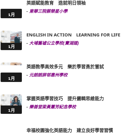
英語賦能教育 造就明日領袖
-
東華三院蔡榮星小學
1月
ENGLISH IN ACTION LEARNING FOR LIFE
-
大埔舊墟公立學校(寶湖道)
1月
英語教學高效多元 樂於學習勇於嘗試
-
元朗朗屏邨惠州學校
1月
掌握英語學習技巧 提升邏輯思維能力
-
樂善堂梁黃蕙芳紀念學校
1月
幸福校園強化英語能力 建立良好學習習慣