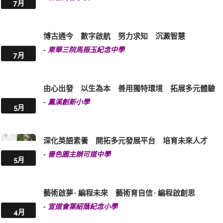
7月
博古通今 數字啟航 努力求知 沉澱智慧
-
東華三院馬振玉紀念中學
7月
由心出發 以生為本 善用獨特環境 拓展多元體驗
-
鳳溪創新小學
5月
深化英語素養 開拓多元發展平台 培育未來人才
-
嗇色園主辦可道中學
5月
藝術啟夢 · 編程未來 藝術育自信 · 編程啟創思
-
宣道會葉紹蔭紀念小學
4月