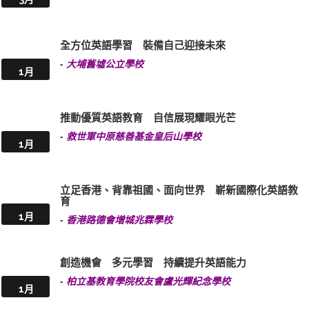
全方位英語學習 裝備自己迎接未來
-
大埔舊墟公立學校
1月
推動優質英語教育 自信展現耀眼光芒
-
救世軍中原慈善基金皇后山學校
1月
立足香港、背靠祖國、面向世界 嶄新國際化英語教
育
1月
-
香港路德會增城兆霖學校
創造機會 多元學習 持續提升英語能力
-
柏立基教育學院校友會盧光輝紀念學校
1月