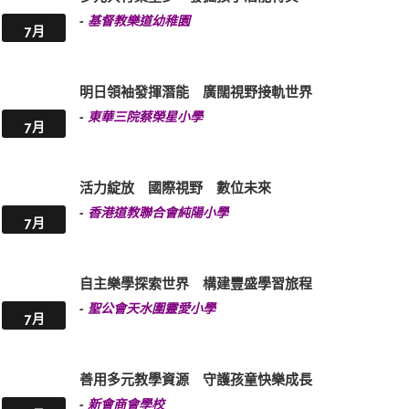
-
基督教樂道幼稚園
7月
明日領袖發揮潛能 廣闊視野接軌世界
-
東華三院蔡榮星小學
7月
活力綻放 國際視野 數位未來
-
香港道教聯合會純陽小學
7月
自主樂學探索世界 構建豐盛學習旅程
-
聖公會天水圍靈愛小學
7月
善用多元教學資源 守護孩童快樂成長
-
新會商會學校