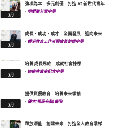
強項為本 多元創優 打造 AI 新世代青年
-
明愛聖若瑟中學
3月
成長、成功、成才 全面發展 迎向未來
-
香港教育工作者聯會黃楚標中學
3月
培養 成長思維 成就社會棟樑
-
迦密唐賓南紀念中學
3月
提供資優教育 培養未來領袖
-
優才(楊殷有娣)書院
3月
釋放潛能 創建未來 打造全人教育階梯