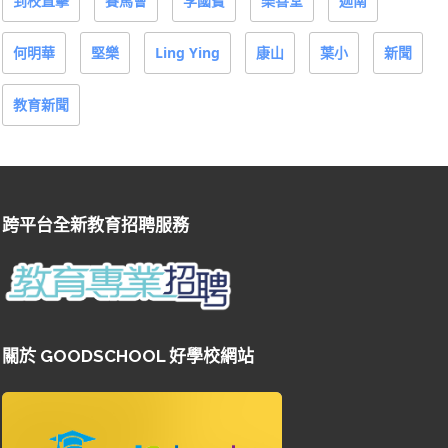
到校直擊
賽馬會
李國寶
樂善堂
迦南
何明華
堅樂
Ling Ying
康山
葉小
新聞
教育新聞
跨平台全新教育招聘服務
關於 GOODSCHOOL 好學校網站