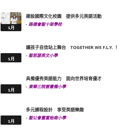
建設國際文化校園 提供多元英語活動
-
路德會聖十架學校
1月
讓孩子自信站上舞台 TOGETHER WE F.L.Y. ！
-
聖若瑟英文小學
1月
具備優秀英語能力 面向世界培育優才
-
東華三院曾憲備小學
1月
多元課程設計 享受英語樂趣
-
聖公會置富始南小學
1月