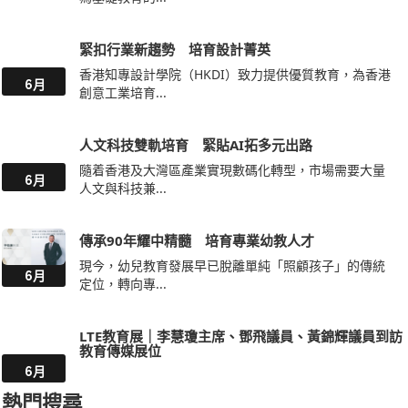
緊扣行業新趨勢 培育設計菁英
香港知專設計學院（HKDI）致力提供優質教育，為香港
6月
創意工業培育...
人文科技雙軌培育 緊貼AI拓多元出路
隨着香港及大灣區產業實現數碼化轉型，市場需要大量
6月
人文與科技兼...
傳承90年耀中精髓 培育專業幼教人才
現今，幼兒教育發展早已脫離單純「照顧孩子」的傳統
6月
定位，轉向專...
LTE教育展｜李慧瓊主席、鄧飛議員、黃錦輝議員到訪
教育傳媒展位
6月
熱門搜尋