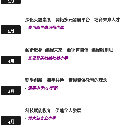
5月
深化英語素養 開拓多元發展平台 培育未來人才
-
嗇色園主辦可道中學
5月
藝術啟夢 · 編程未來 藝術育自信 · 編程啟創思
-
宣道會葉紹蔭紀念小學
4月
勤學創新 攜手共進 實踐資優教育的理念
-
漢華中學(小學部)
4月
科技賦能教育 促進全人發展
-
黃大仙官立小學
4月