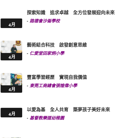
探索知識 追求卓越 全方位發展迎向未來
-
路德會沙崙學校
4月
藝術結合科技 啟發創意思維
-
仁愛堂田家炳小學
4月
豐富學習經歷 實現自我價值
-
東莞工商總會張煌偉小學
4月
以愛為基 全人共育 築夢孩子美好未來
4月
-
基督教樂道幼稚園