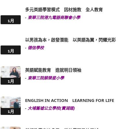
多元英語學習模式 因材施教 全人教育
-
東華三院港九電器商聯會小學
1月
以男孩為本，啟發潛能 以英語為翼，閃耀光彩
-
德信學校
1月
英語賦能教育 造就明日領袖
-
東華三院蔡榮星小學
1月
ENGLISH IN ACTION LEARNING FOR LIFE
-
大埔舊墟公立學校(寶湖道)
1月