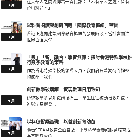
在美華人之間流傳着一首民諺：「凡有華人之處，皆有
7月
台山鄉音。」...
以科普閱讀與創研回應「國際教育樞紐」藍圖
香港正邁向建設國際教育樞紐的發展階段。當社會關注
7月
世界百強大學...
「數」「智」融合，學習無障：探討香港特殊學校推
行數字教育的策略
7月
作為香港特殊學校的領導人員，我們肩負着獨特而神聖
的使命。我們...
創新教學破藩籬 實現數理日用致知
傳統教學多以知識講授為主，學生往往被動接收知識，
7月
難以切身體會...
以科啟智築基礎 以善創新育幼苗
隨着STEAM教育全面普及，小學科學素養的啟蒙培育成
7月
為基礎教育的...