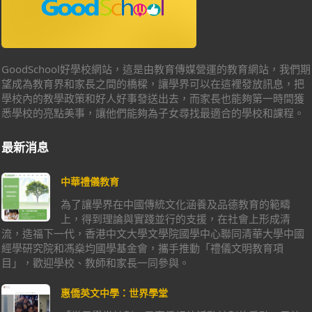
GoodSchool好學校網站，這是由教育傳媒營運的教育網站，我們期
望成為教育界和家長之間的橋樑，讓學界可以在這裡發放訊息，把
學校內的教學政策和好人好事發送出去，而家長也能夠第一時間獲
悉學校的亮點美事，讓他們能夠為子女尋找最適合的學校和課程。
最新消息
中華禮儀教育
為了讓學界在中國傳統文化涵養及品德教育的範疇
上，得到理論與實踐並行的支援，在社會上形成清
流，造福下一代，香港中文大學文學院國學中心聯同清華大學中國
經學研究院和馮燊均國學基金會，攜手推動「禮儀文明教育項
目」，歡迎學校、教師和家長一同參與。
惠僑英文中學：世界學堂