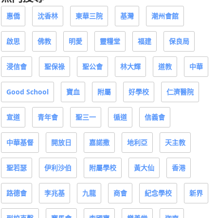
惠僑
沈香林
東華三院
基灣
潮州會館
啟思
佛教
明愛
靈糧堂
福建
保良局
浸信會
聖保祿
聖公會
林大輝
道教
中華
Good School
寶血
附屬
好學校
仁濟醫院
宣道
青年會
聖三一
循道
信義會
中華基督
開放日
嘉諾撒
地利亞
天主教
聖若瑟
伊利沙伯
附屬學校
黃大仙
香港
路德會
李兆基
九龍
商會
紀念學校
新界