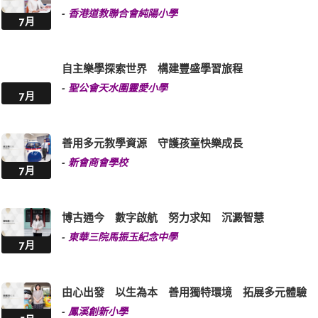
-
香港道教聯合會純陽小學
7月
自主樂學探索世界 構建豐盛學習旅程
-
聖公會天水圍靈愛小學
7月
善用多元教學資源 守護孩童快樂成長
-
新會商會學校
7月
博古通今 數字啟航 努力求知 沉澱智慧
-
東華三院馬振玉紀念中學
7月
由心出發 以生為本 善用獨特環境 拓展多元體驗
-
鳳溪創新小學