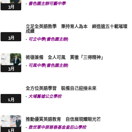
-
嗇色園主辦可藝中學
3月
立足全英語教學 秉持育人為本 締造逾五十載璀璨
成績
3月
-
可立中學(嗇色園主辦)
術德兼備 全人可風 貫徹「三得精神」
-
可風中學(嗇色園主辦)
3月
全方位英語學習 裝備自己迎接未來
-
大埔舊墟公立學校
1月
推動優質英語教育 自信展現耀眼光芒
-
救世軍中原慈善基金皇后山學校
1月