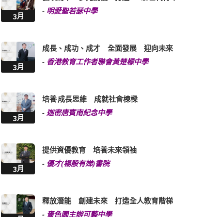
-
明愛聖若瑟中學
3月
成長、成功、成才 全面發展 迎向未來
-
香港教育工作者聯會黃楚標中學
3月
培養 成長思維 成就社會棟樑
-
迦密唐賓南紀念中學
3月
提供資優教育 培養未來領袖
-
優才(楊殷有娣)書院
3月
釋放潛能 創建未來 打造全人教育階梯
-
嗇色園主辦可藝中學