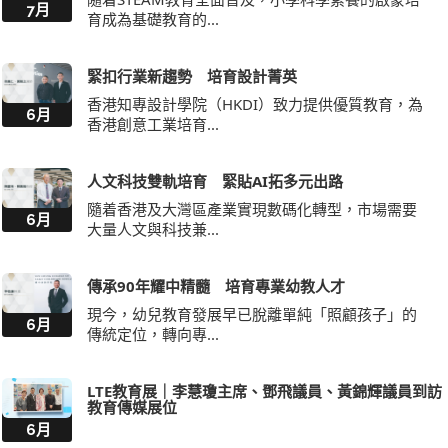
7月
育成為基礎教育的...
緊扣行業新趨勢 培育設計菁英
香港知專設計學院（HKDI）致力提供優質教育，為
6月
香港創意工業培育...
人文科技雙軌培育 緊貼AI拓多元出路
隨着香港及大灣區產業實現數碼化轉型，市場需要
6月
大量人文與科技兼...
傳承90年耀中精髓 培育專業幼教人才
現今，幼兒教育發展早已脫離單純「照顧孩子」的
6月
傳統定位，轉向專...
LTE教育展｜李慧瓊主席、鄧飛議員、黃錦輝議員到訪
教育傳媒展位
6月