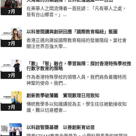
在美華人之間流傳着一首民諺：「凡有華人之處，
7月
皆有台山鄉音。」...
以科普閱讀與創研回應「國際教育樞紐」藍圖
香港正邁向建設國際教育樞紐的發展階段。當社會
7月
關注世界百強大學...
「數」「智」融合，學習無障：探討香港特殊學校推
行數字教育的策略
7月
作為香港特殊學校的領導人員，我們肩負着獨特而
神聖的使命。我們...
創新教學破藩籬 實現數理日用致知
傳統教學多以知識講授為主，學生往往被動接收知
7月
識，難以切身體會...
以科啟智築基礎 以善創新育幼苗
隨着STEAM教育全面普及，小學科學素養的啟蒙培