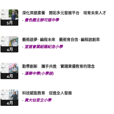
深化英語素養 開拓多元發展平台 培育未來人才
-
嗇色園主辦可道中學
5月
藝術啟夢 · 編程未來 藝術育自信 · 編程啟創思
-
宣道會葉紹蔭紀念小學
4月
勤學創新 攜手共進 實踐資優教育的理念
-
漢華中學(小學部)
4月
科技賦能教育 促進全人發展
-
黃大仙官立小學
4月