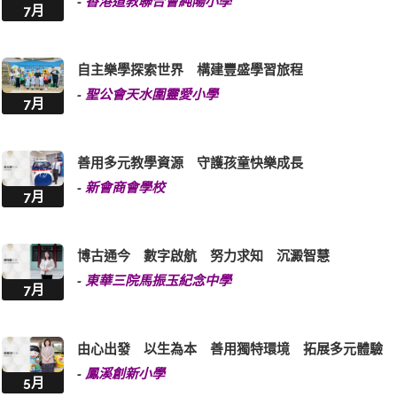
-
香港道教聯合會純陽小學
7月
自主樂學探索世界 構建豐盛學習旅程
-
聖公會天水圍靈愛小學
7月
善用多元教學資源 守護孩童快樂成長
-
新會商會學校
7月
博古通今 數字啟航 努力求知 沉澱智慧
-
東華三院馬振玉紀念中學
7月
由心出發 以生為本 善用獨特環境 拓展多元體驗
-
鳳溪創新小學
5月