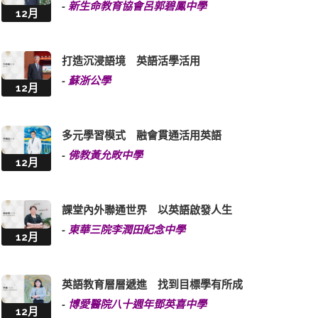
-
新生命教育協會呂郭碧鳳中學
12月
打造沉浸語境 英語活學活用
-
蘇浙公學
12月
多元學習模式 融會貫通活用英語
-
佛教黃允畋中學
12月
課堂內外聯通世界 以英語啟發人生
-
東華三院李潤田紀念中學
12月
英語教育層層遞進 找到目標學有所成
-
博愛醫院八十週年鄧英喜中學
12月