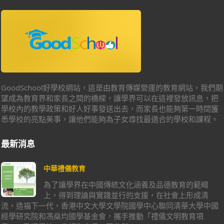
GoodSchool好學校網站，這是由教育傳媒營運的教育網站，我們期
望成為教育界和家長之間的橋樑，讓學界可以在這裡發放訊息，把
學校內的教學政策和好人好事發送出去，而家長也能夠第一時間獲
悉學校的亮點美事，讓他們能夠為子女尋找最適合的學校和課程。
最新消息
中華禮儀教育
為了讓學界在中國傳統文化涵養及品德教育的範疇
上，得到理論與實踐並行的支援，在社會上形成清
流，造福下一代，香港中文大學文學院國學中心聯同清華大學中國
經學研究院和馮燊均國學基金會，攜手推動「禮儀文明教育項