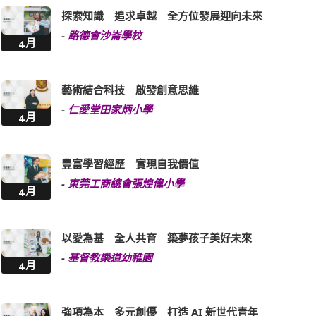
探索知識 追求卓越 全方位發展迎向未來
-
路德會沙崙學校
4月
藝術結合科技 啟發創意思維
-
仁愛堂田家炳小學
4月
豐富學習經歷 實現自我價值
-
東莞工商總會張煌偉小學
4月
以愛為基 全人共育 築夢孩子美好未來
-
基督教樂道幼稚園
4月
強項為本 多元創優 打造 AI 新世代青年