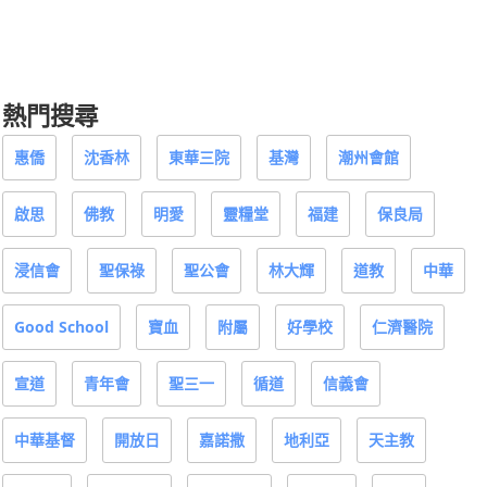
熱門搜尋
惠僑
沈香林
東華三院
基灣
潮州會館
啟思
佛教
明愛
靈糧堂
福建
保良局
浸信會
聖保祿
聖公會
林大輝
道教
中華
Good School
寶血
附屬
好學校
仁濟醫院
宣道
青年會
聖三一
循道
信義會
中華基督
開放日
嘉諾撒
地利亞
天主教