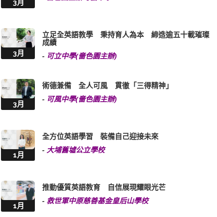
3月
立足全英語教學 秉持育人為本 締造逾五十載璀璨
成績
3月
-
可立中學(嗇色園主辦)
術德兼備 全人可風 貫徹「三得精神」
-
可風中學(嗇色園主辦)
3月
全方位英語學習 裝備自己迎接未來
-
大埔舊墟公立學校
1月
推動優質英語教育 自信展現耀眼光芒
-
救世軍中原慈善基金皇后山學校
1月