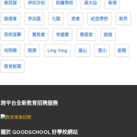
聖若瑟
伊利沙伯
附屬學校
黃大仙
香港
路德會
李兆基
九龍
商會
紀念學校
新界
到校直擊
賽馬會
李國寶
樂善堂
迦南
何明華
堅樂
Ling Ying
康山
葉小
新聞
教育新聞
跨平台全新教育招聘服務
關於 GOODSCHOOL 好學校網站