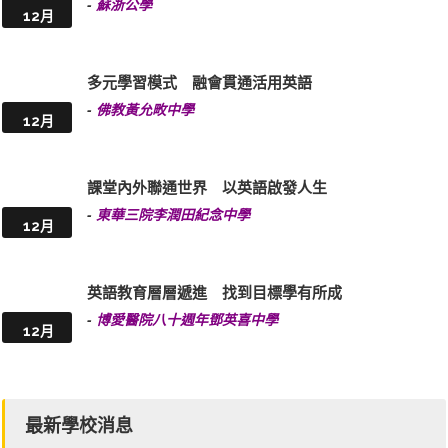
-
蘇浙公學
12月
多元學習模式 融會貫通活用英語
-
佛教黃允畋中學
12月
課堂內外聯通世界 以英語啟發人生
-
東華三院李潤田紀念中學
12月
英語教育層層遞進 找到目標學有所成
-
博愛醫院八十週年鄧英喜中學
12月
最新學校消息