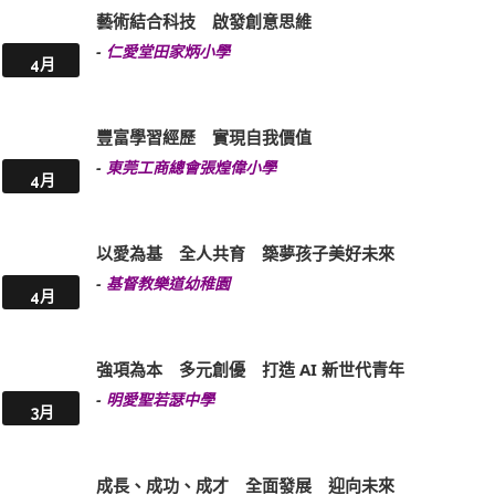
藝術結合科技 啟發創意思維
-
仁愛堂田家炳小學
4月
豐富學習經歷 實現自我價值
-
東莞工商總會張煌偉小學
4月
以愛為基 全人共育 築夢孩子美好未來
-
基督教樂道幼稚園
4月
強項為本 多元創優 打造 AI 新世代青年
-
明愛聖若瑟中學
3月
成長、成功、成才 全面發展 迎向未來