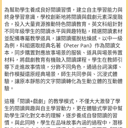
為幫助學生養成良好閱讀習慣，建立自主學習能力與
終身學習意識，學校創新地將閱讀與戲劇元素深度融
合，投入大量資源推動特色閱讀教育。英文科組針對
不同年級學生的閱讀水平與興趣特點，精選閱讀素材
並配備專屬教學道具，讓閱讀擺脫枯燥感。以中一級
為例，科組選取經典名著《Peter Pan》作為閱讀文
本，同步購置對應故事場景的服裝、道具與場景佈置
材料，將戲劇教育有機融入閱讀課程。學生在教師引
導下走進故事情境，分飾不同角色，通過台詞演繹、
動作模擬還原經典場景，師生共同參與、沉浸式體
驗，讓原本靜態的文字閱讀轉化為生動立體的互動體
驗。
這種「閱讀+戲劇」的教學模式，不僅大大激發了學
生的閱讀興趣與自主學習動力，更在體驗式學習中幫
助學生深化對文本的理解，逐步養成自發閱讀的習
慣。與此同時，學生在品味故事內涵的過程中，潛移