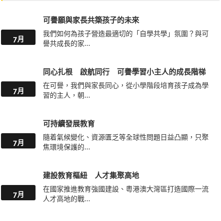
可譽願與家長共築孩子的未來
我們如何為孩子營造最適切的「自學共學」氛圍？與可
7月
譽共成長的家...
同心扎根 啟航同行 可譽學習小主人的成長階梯
在可譽，我們與家長同心，從小學階段培育孩子成為學
7月
習的主人，朝...
可持續發展教育
隨着氣候變化、資源匱乏等全球性問題日益凸顯，只聚
7月
焦環境保護的...
建設教育樞紐 人才集聚高地
在國家推進教育強國建設、粵港澳大灣區打造國際一流
7月
人才高地的戰...