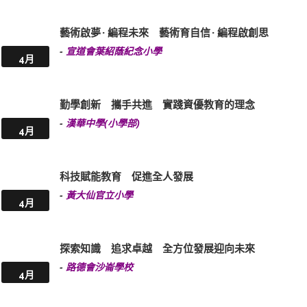
藝術啟夢 · 編程未來 藝術育自信 · 編程啟創思
-
宣道會葉紹蔭紀念小學
4月
勤學創新 攜手共進 實踐資優教育的理念
-
漢華中學(小學部)
4月
科技賦能教育 促進全人發展
-
黃大仙官立小學
4月
探索知識 追求卓越 全方位發展迎向未來
-
路德會沙崙學校
4月