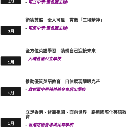
3月
-
可立中學(嗇色園主辦)
術德兼備 全人可風 貫徹「三得精神」
-
可風中學(嗇色園主辦)
3月
全方位英語學習 裝備自己迎接未來
-
大埔舊墟公立學校
1月
推動優質英語教育 自信展現耀眼光芒
-
救世軍中原慈善基金皇后山學校
1月
立足香港、背靠祖國、面向世界 嶄新國際化英語教
育
1月
-
香港路德會增城兆霖學校