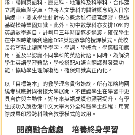
隊，聯同英語科、歷史科、地理科及科學科，合作建
立詞彙庫與字庫，並將人文學科的關鍵概念納入日常
操練中，要求學生針對核心概念進行聽寫練習，透過
基礎操練鞏固知識。此外，初中數學科亦安排10%的
英語數學題目，計劃用三年時間逐步過渡，確保學生
在中四時能順利適應DSE英語數學的授課模式。黃校
長希望藉此讓同學學字、學詞、學概念、學邏輯和應
用，並及早認識不同學科的英語術語。同時，為解決
學生英語學習難點，學校搭配AI語言翻譯與發聲功
能，協助學生理解術語，確保知識真正內化。
以「目標為本」的教學理念貫徹始終，所有策略均圍
繞考試應對與銜接大學展開，不僅讓學生在學習中更
具自信與主動性，近年來英語成績也顯著提升，有學
生成功入讀香港中文大學內外全科醫學士課程，用實
際成果印證跨科融合教學模式的效用。
閱讀融合戲劇 培養終身學習