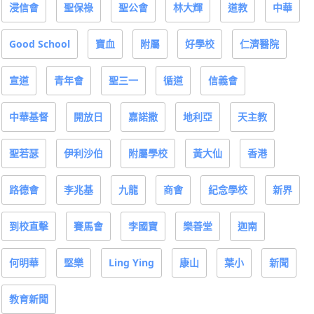
浸信會
聖保祿
聖公會
林大輝
道教
中華
Good School
寶血
附屬
好學校
仁濟醫院
宣道
青年會
聖三一
循道
信義會
中華基督
開放日
嘉諾撒
地利亞
天主教
聖若瑟
伊利沙伯
附屬學校
黃大仙
香港
路德會
李兆基
九龍
商會
紀念學校
新界
到校直擊
賽馬會
李國寶
樂善堂
迦南
何明華
堅樂
Ling Ying
康山
葉小
新聞
教育新聞