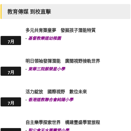
教育傳媒 到校直擊
多元共育築童夢 發掘孩子潛能特質
-
基督教樂道幼稚園
7月
明日領袖發揮潛能 廣闊視野接軌世界
-
東華三院蔡榮星小學
7月
活力綻放 國際視野 數位未來
-
香港道教聯合會純陽小學
7月
自主樂學探索世界 構建豐盛學習旅程
-
聖公會天水圍靈愛小學