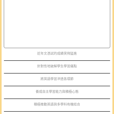
近年文憑試的成績突飛猛進
針對性地破解學生學習痛點
將英語學習滲透各環節
養成自主學習能力與積極心態
積極推動英語與多學科有機結合