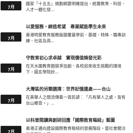
國家「十五五」規劃綱要明確提出，統籌教育、科技、
7月
人才一體化發...
以愛服務，締造希望 專業賦能學生未來
香港明愛教育服務版圖覆蓋學前、基礎、特殊、職專訓
7月
練、社區及高...
守教育初心求卓越 實現價值煥發光彩
在天水圍教育圈競爭加劇、各校迎來收生挑戰的環境
7月
下，圓玄學院妙...
大灣區的另類選擇：世界記憶遺產——台山
在美華人之間流傳着一首民諺：「凡有華人之處，皆有
7月
台山鄉音。」...
以科普閱讀與創研回應「國際教育樞紐」藍圖
香港正邁向建設國際教育樞紐的發展階段。當社會關注
7月