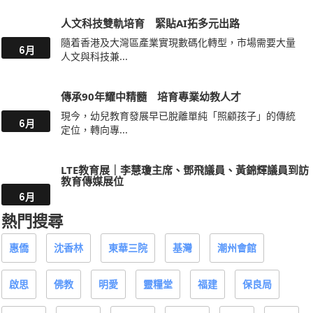
人文科技雙軌培育 緊貼AI拓多元出路
隨着香港及大灣區產業實現數碼化轉型，市場需要大量
6月
人文與科技兼...
傳承90年耀中精髓 培育專業幼教人才
現今，幼兒教育發展早已脫離單純「照顧孩子」的傳統
6月
定位，轉向專...
LTE教育展｜李慧瓊主席、鄧飛議員、黃錦輝議員到訪
教育傳媒展位
6月
熱門搜尋
惠僑
沈香林
東華三院
基灣
潮州會館
啟思
佛教
明愛
靈糧堂
福建
保良局