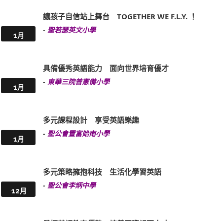
讓孩子自信站上舞台 TOGETHER WE F.L.Y. ！
-
聖若瑟英文小學
1月
具備優秀英語能力 面向世界培育優才
-
東華三院曾憲備小學
1月
多元課程設計 享受英語樂趣
-
聖公會置富始南小學
1月
多元策略擁抱科技 生活化學習英語
-
聖公會李炳中學
12月