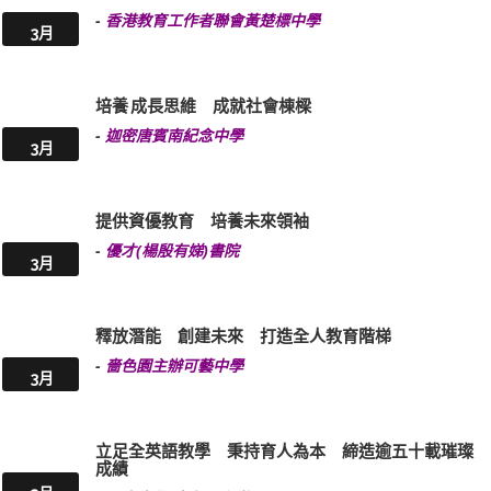
-
香港教育工作者聯會黃楚標中學
3月
培養 成長思維 成就社會棟樑
-
迦密唐賓南紀念中學
3月
提供資優教育 培養未來領袖
-
優才(楊殷有娣)書院
3月
釋放潛能 創建未來 打造全人教育階梯
-
嗇色園主辦可藝中學
3月
立足全英語教學 秉持育人為本 締造逾五十載璀璨
成績