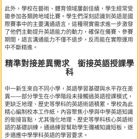
此外，學校在藝術、體育領域屢創佳績，學生經常受
邀參加各類跨地域比賽。學生們深刻認識到英語是國
際賽事中的主要溝通語言，這種現實需求進一步激發
了他們主動提升英語能力的動力，確保在備賽、參賽
期間，語言溝通能力不僅不退步，反而能在實際運用
中不斷精進。
精準對接差異需求 銜接英語授課學
科
中一新生來自不同小學，英語學習基礎與水平存在差
異——部分學生在小學階段未接觸過英語授課模式，
更缺乏地理、歷史等學科的英語術語積累。學校為此
精心編制校本工作紙，內容聚焦小學與中學英語知識
的銜接盲點，尤其強化地理、歷史等學科核心英語術
語的基礎訓練，通過練習幫助學生彌補知識短板，逐
步適應中學學科英語的學習要求。