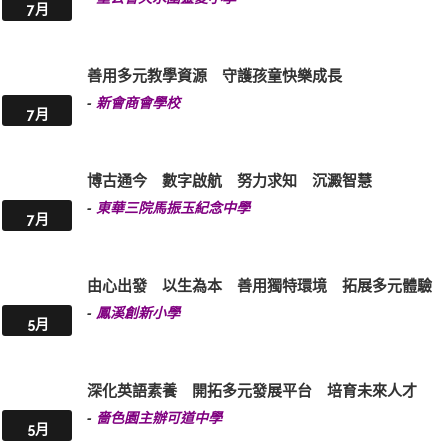
7月
善用多元教學資源 守護孩童快樂成長
-
新會商會學校
7月
博古通今 數字啟航 努力求知 沉澱智慧
-
東華三院馬振玉紀念中學
7月
由心出發 以生為本 善用獨特環境 拓展多元體驗
-
鳳溪創新小學
5月
深化英語素養 開拓多元發展平台 培育未來人才
-
嗇色園主辦可道中學
5月