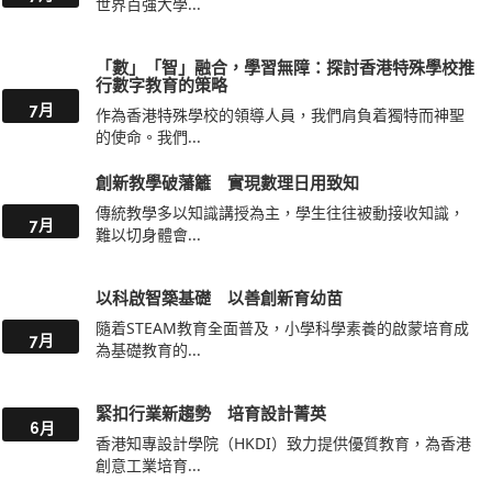
世界百強大學...
「數」「智」融合，學習無障：探討香港特殊學校推
行數字教育的策略
7月
作為香港特殊學校的領導人員，我們肩負着獨特而神聖
的使命。我們...
創新教學破藩籬 實現數理日用致知
傳統教學多以知識講授為主，學生往往被動接收知識，
7月
難以切身體會...
以科啟智築基礎 以善創新育幼苗
隨着STEAM教育全面普及，小學科學素養的啟蒙培育成
7月
為基礎教育的...
緊扣行業新趨勢 培育設計菁英
6月
香港知專設計學院（HKDI）致力提供優質教育，為香港
創意工業培育...