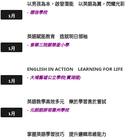
以男孩為本，啟發潛能 以英語為翼，閃耀光彩
-
德信學校
1月
英語賦能教育 造就明日領袖
-
東華三院蔡榮星小學
1月
ENGLISH IN ACTION LEARNING FOR LIFE
-
大埔舊墟公立學校(寶湖道)
1月
英語教學高效多元 樂於學習勇於嘗試
-
元朗朗屏邨惠州學校
1月
掌握英語學習技巧 提升邏輯思維能力