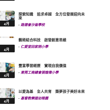
探索知識 追求卓越 全方位發展迎向未
來
4月
-
路德會沙崙學校
藝術結合科技 啟發創意思維
-
仁愛堂田家炳小學
4月
豐富學習經歷 實現自我價值
-
東莞工商總會張煌偉小學
4月
以愛為基 全人共育 築夢孩子美好未來
-
基督教樂道幼稚園
4月