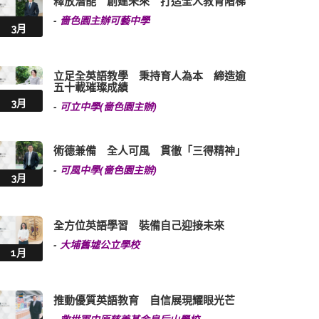
釋放潛能 創建未來 打造全人教育階梯
-
嗇色園主辦可藝中學
3月
立足全英語教學 秉持育人為本 締造逾
五十載璀璨成績
3月
-
可立中學(嗇色園主辦)
術德兼備 全人可風 貫徹「三得精神」
-
可風中學(嗇色園主辦)
3月
全方位英語學習 裝備自己迎接未來
-
大埔舊墟公立學校
1月
推動優質英語教育 自信展現耀眼光芒