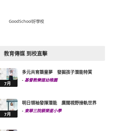
GoodSchool好學校
教育傳媒 到校直擊
多元共育築童夢 發掘孩子潛能特質
-
基督教樂道幼稚園
7月
明日領袖發揮潛能 廣闊視野接軌世界
-
東華三院蔡榮星小學
7月