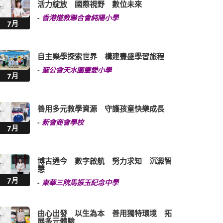
活力綻放 國際視野 數位未來
-
香港道教聯合會純陽小學
7月
自主樂學探索世界 構建豐盛學習旅程
-
聖公會天水圍靈愛小學
7月
善用多元教學資源 守護孩童快樂成長
-
新會商會學校
7月
博古通今 數字啟航 努力求知 沉澱智
慧
7月
-
東華三院馬振玉紀念中學
由心出發 以生為本 善用獨特環境 拓
展多元體驗