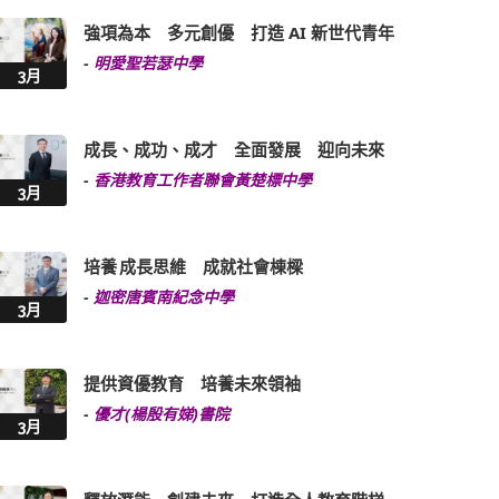
強項為本 多元創優 打造 AI 新世代青年
-
明愛聖若瑟中學
3月
成長、成功、成才 全面發展 迎向未來
-
香港教育工作者聯會黃楚標中學
3月
培養 成長思維 成就社會棟樑
-
迦密唐賓南紀念中學
3月
提供資優教育 培養未來領袖
-
優才(楊殷有娣)書院
3月