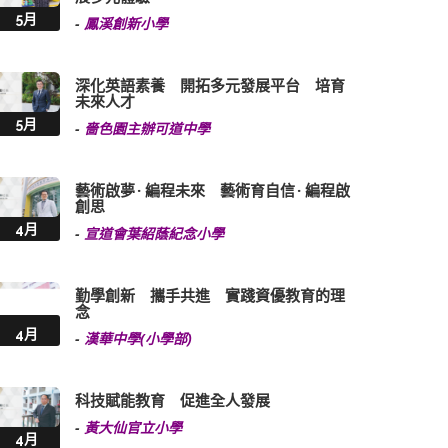
5月
-
鳳溪創新小學
深化英語素養 開拓多元發展平台 培育
未來人才
5月
-
嗇色園主辦可道中學
藝術啟夢 · 編程未來 藝術育自信 · 編程啟
創思
4月
-
宣道會葉紹蔭紀念小學
勤學創新 攜手共進 實踐資優教育的理
念
4月
-
漢華中學(小學部)
科技賦能教育 促進全人發展
-
黃大仙官立小學
4月