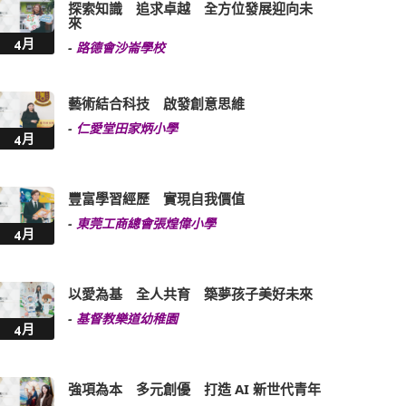
探索知識 追求卓越 全方位發展迎向未
來
4月
-
路德會沙崙學校
藝術結合科技 啟發創意思維
-
仁愛堂田家炳小學
4月
豐富學習經歷 實現自我價值
-
東莞工商總會張煌偉小學
4月
以愛為基 全人共育 築夢孩子美好未來
-
基督教樂道幼稚園
4月
強項為本 多元創優 打造 AI 新世代青年