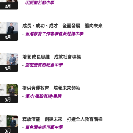
-
明愛聖若瑟中學
3月
成長、成功、成才 全面發展 迎向未來
-
香港教育工作者聯會黃楚標中學
3月
培養 成長思維 成就社會棟樑
-
迦密唐賓南紀念中學
3月
提供資優教育 培養未來領袖
-
優才(楊殷有娣)書院
3月
釋放潛能 創建未來 打造全人教育階梯
-
嗇色園主辦可藝中學
3月