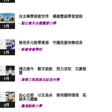
自主樂學探索世界 構建豐盛學習旅程
-
聖公會天水圍靈愛小學
7月
善用多元教學資源 守護孩童快樂成長
-
新會商會學校
7月
博古通今 數字啟航 努力求知 沉澱智
慧
7月
-
東華三院馬振玉紀念中學
由心出發 以生為本 善用獨特環境 拓
展多元體驗
5月
-
鳳溪創新小學