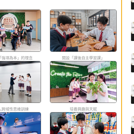
「強項為本」的理念
開設「課後自主學習課」
入跨域性思維訓練
培養興趣與天賦