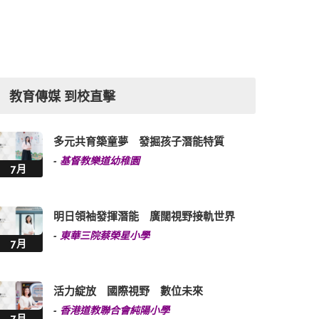
教育傳媒 到校直擊
多元共育築童夢 發掘孩子潛能特質
-
基督教樂道幼稚園
7月
明日領袖發揮潛能 廣闊視野接軌世界
-
東華三院蔡榮星小學
7月
活力綻放 國際視野 數位未來
-
香港道教聯合會純陽小學
7月