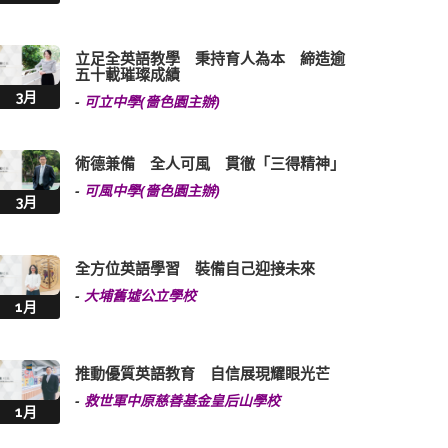
立足全英語教學 秉持育人為本 締造逾
五十載璀璨成績
3月
-
可立中學(嗇色園主辦)
術德兼備 全人可風 貫徹「三得精神」
-
可風中學(嗇色園主辦)
3月
全方位英語學習 裝備自己迎接未來
-
大埔舊墟公立學校
1月
推動優質英語教育 自信展現耀眼光芒
-
救世軍中原慈善基金皇后山學校
1月