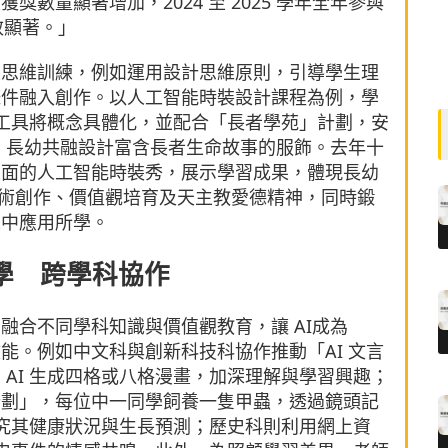
數量顯著增加，2024 至 2025 學年全年參與
成效顯著。」
性思維訓練，例如運用設計思維原則，引導學生理
條件融入創作。以人工智能時裝設計課程為例，學
 工具將概念具體化，並配合「長者學苑」計劃，安
聲，長幼共融設計富含長者生命故事的服飾。去年十
生面的人工智能時裝秀，展示學習成果，體現長幼
、藝術創作、價值觀培育及天主教愛德精神，同時鍛
境中應用所學。
教學 跨學科協作
融合不同學科知識與價值觀教育，讓 AI成為
升學與教效能。例如中文科與創新科技科協作推動「AI 文言
AI 生成四格或八格漫畫，加深理解與學習興趣；
計劃」，每位中一同學飼養一隻甲蟲，透過鏡頭記
探究其健康狀況與生長預測；歷史科則利用網上資