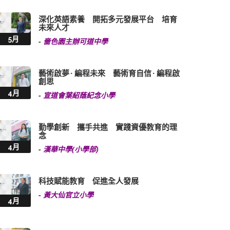
深化英語素養 開拓多元發展平台 培育
未來人才
5月
-
嗇色園主辦可道中學
藝術啟夢 · 編程未來 藝術育自信 · 編程啟
創思
4月
-
宣道會葉紹蔭紀念小學
勤學創新 攜手共進 實踐資優教育的理
念
4月
-
漢華中學(小學部)
科技賦能教育 促進全人發展
-
黃大仙官立小學
4月