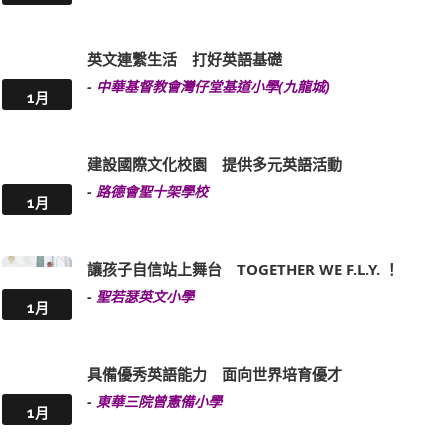
英文連繫生活 打好英語基礎
-
中華基督教會灣仔堂基道小學(九龍城)
1月
建設國際文化校園 提供多元英語活動
-
路德會聖十架學校
1月
讓孩子自信站上舞台 TOGETHER WE F.L.Y. ！
-
聖若瑟英文小學
1月
具備優秀英語能力 面向世界培育優才
-
東華三院曾憲備小學
1月