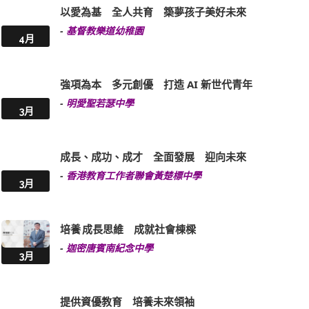
以愛為基 全人共育 築夢孩子美好未來
-
基督教樂道幼稚園
4月
強項為本 多元創優 打造 AI 新世代青年
-
明愛聖若瑟中學
3月
成長、成功、成才 全面發展 迎向未來
-
香港教育工作者聯會黃楚標中學
3月
培養 成長思維 成就社會棟樑
-
迦密唐賓南紀念中學
3月
提供資優教育 培養未來領袖