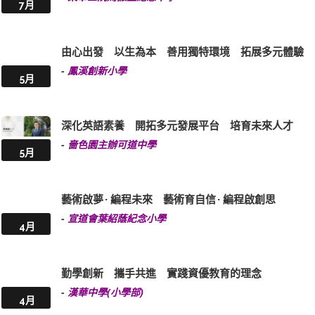
7月
由心出發 以生為本 善用獨特環境 拓展多元體驗
-
鳳溪創新小學
5月
深化英語素養 開拓多元發展平台 培育未來人才
-
嗇色園主辦可道中學
5月
藝術啟夢 · 編程未來 藝術育自信 · 編程啟創思
-
宣道會葉紹蔭紀念小學
4月
勤學創新 攜手共進 實踐資優教育的理念
-
漢華中學(小學部)
4月