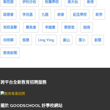
聖若瑟
伊利沙伯
附屬學校
黃大仙
香港
路德會
李兆基
九龍
商會
紀念學校
新界
到校直擊
賽馬會
李國寶
樂善堂
迦南
何明華
堅樂
Ling Ying
康山
葉小
新聞
教育新聞
跨平台全新教育招聘服務
關於 GOODSCHOOL 好學校網站