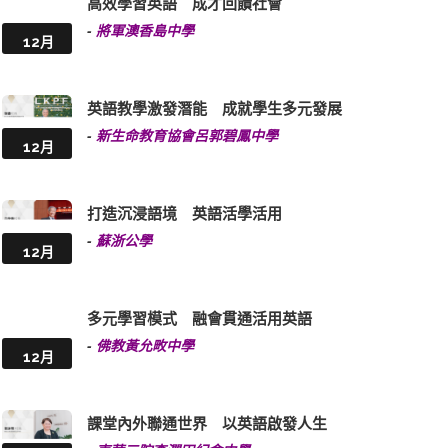
高效學習英語 成才回饋社會
-
將軍澳香島中學
12月
英語教學激發潛能 成就學生多元發展
-
新生命教育協會呂郭碧鳳中學
12月
打造沉浸語境 英語活學活用
-
蘇浙公學
12月
多元學習模式 融會貫通活用英語
-
佛教黃允畋中學
12月
課堂內外聯通世界 以英語啟發人生