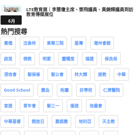
LTE教育展｜李慧瓊主席、鄧飛議員、黃錦輝議員到訪
教育傳媒展位
6月
熱門搜尋
惠僑
沈香林
東華三院
基灣
潮州會館
啟思
佛教
明愛
靈糧堂
福建
保良局
浸信會
聖保祿
聖公會
林大輝
道教
中華
Good School
寶血
附屬
好學校
仁濟醫院
宣道
青年會
聖三一
循道
信義會
中華基督
開放日
嘉諾撒
地利亞
天主教