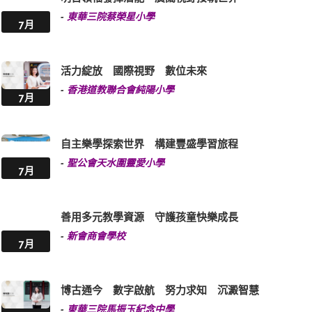
-
東華三院蔡榮星小學
7月
活力綻放 國際視野 數位未來
-
香港道教聯合會純陽小學
7月
自主樂學探索世界 構建豐盛學習旅程
-
聖公會天水圍靈愛小學
7月
善用多元教學資源 守護孩童快樂成長
-
新會商會學校
7月
博古通今 數字啟航 努力求知 沉澱智慧
-
東華三院馬振玉紀念中學