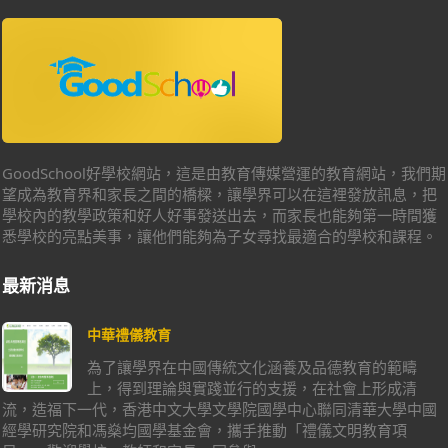
GoodSchool好學校網站，這是由教育傳媒營運的教育網站，我們期
望成為教育界和家長之間的橋樑，讓學界可以在這裡發放訊息，把
學校內的教學政策和好人好事發送出去，而家長也能夠第一時間獲
悉學校的亮點美事，讓他們能夠為子女尋找最適合的學校和課程。
最新消息
中華禮儀教育
為了讓學界在中國傳統文化涵養及品德教育的範疇
上，得到理論與實踐並行的支援，在社會上形成清
流，造福下一代，香港中文大學文學院國學中心聯同清華大學中國
經學研究院和馮燊均國學基金會，攜手推動「禮儀文明教育項