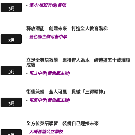
-
優才(楊殷有娣)書院
3月
釋放潛能 創建未來 打造全人教育階梯
-
嗇色園主辦可藝中學
3月
立足全英語教學 秉持育人為本 締造逾五十載璀璨
成績
3月
-
可立中學(嗇色園主辦)
術德兼備 全人可風 貫徹「三得精神」
-
可風中學(嗇色園主辦)
3月
全方位英語學習 裝備自己迎接未來
-
大埔舊墟公立學校
1月