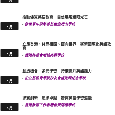
推動優質英語教育 自信展現耀眼光芒
-
救世軍中原慈善基金皇后山學校
1月
立足香港、背靠祖國、面向世界 嶄新國際化英語教
育
1月
-
香港路德會增城兆霖學校
創造機會 多元學習 持續提升英語能力
-
柏立基教育學院校友會盧光輝紀念學校
1月
求實創新 追求卓越 發揮英語學習潛能
-
香港教育工作者聯會黃楚標學校
1月