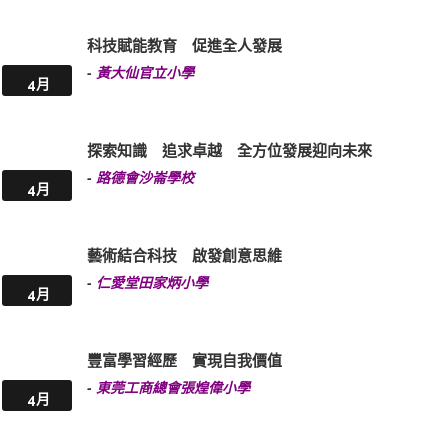
科技賦能教育 促進全人發展
-
黃大仙官立小學
4月
探索知識 追求卓越 全方位發展迎向未來
-
路德會沙崙學校
4月
藝術結合科技 啟發創意思維
-
仁愛堂田家炳小學
4月
豐富學習經歷 實現自我價值
-
東莞工商總會張煌偉小學
4月