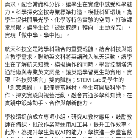
需求，配合常識科分拆，讓學生在實踐中感受科學魅
力。科學探究室按專業標準打造，模擬科研環境，為
學生提供開展光學、化學等特色實驗的空間，打破課
堂局限，讓學生從「被動聽講」轉向「主動探究」，
實現「做中學、學中悟」。
航天科技室是跨學科融合的重要載體，結合科技與語
言教學需求，聯動英文科將英語融入航天活動，讓學
生在了解航天知識、模擬操作的同時，學習控制塔溝
通話術與專業英文詞彙，讓英語學習更生動實用，實
現「科技與語言」雙向賦能；STEM Lab是學生的
「創意樂園」，配備豐富器材，學生可開展科學手
作、探究實驗與視藝活動，融會貫通多學科知識，在
實踐中鍛煉動手、合作與創新能力。
學校還提前成立專項小組，研究AI教材應用，鼓勵教
師在備課、批改作業時運用AI工具，提升工作效率。
此外，為提升學生駕馭AI的能力，學校進一步豐富數