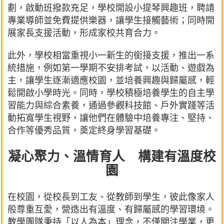
劃，啟動班撥款充足，學校開設小提琴興趣班，聘請
專業導師並免費提供樂器，讓學生接觸藝術；同時開
展家長支援活動，形成家校共育合力。
此外，學校相當重視小一新生的銜接支援，推出一系
統措施，例如第一學期不安排考試，以活動、遊戲為
主，讓學生逐漸適應校園，並培養興趣與歸屬感，輕
鬆開啟小學時光。同時，學校積極培養學生的自主學
習能力與綜合素養，通過參觀科技館、戶外實踐等活
動拓寬學生視野，讓他們在體驗中培養專注、堅持、
合作等優秀品質，奠定終身學習基礎。
凝心聚力、溫情育人 構建有溫度校
園
在校園，從校長到工友、從教師到學生，彼此像家人
般尊重互愛，營造出有溫度、有歸屬感的學習環境。
教學團隊秉持「以人為本」理念，不僅關注學業，更