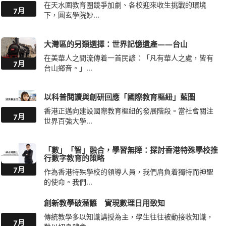
在天水圍教育圈競爭加劇、各校迎來收生挑戰的環境
7月
下，圓玄學院妙...
大灣區的另類選擇：世界記憶遺產——台山
在美華人之間流傳着一首民諺：「凡有華人之處，皆有
7月
台山鄉音。」...
以科普閱讀與創研回應「國際教育樞紐」藍圖
香港正邁向建設國際教育樞紐的發展階段。當社會關注
7月
世界百強大學...
「數」「智」融合，學習無障：探討香港特殊學校推
行數字教育的策略
7月
作為香港特殊學校的領導人員，我們肩負着獨特而神聖
的使命。我們...
創新教學破藩籬 實現數理日用致知
傳統教學多以知識講授為主，學生往往被動接收知識，
7月