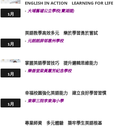
ENGLISH IN ACTION LEARNING FOR LIFE
-
大埔舊墟公立學校(寶湖道)
1月
英語教學高效多元 樂於學習勇於嘗試
-
元朗朗屏邨惠州學校
1月
掌握英語學習技巧 提升邏輯思維能力
-
樂善堂梁黃蕙芳紀念學校
1月
幸福校園強化英語能力 建立良好學習習慣
-
東華三院李東海小學
1月
專業師資 多元體驗 築牢學生英語根基