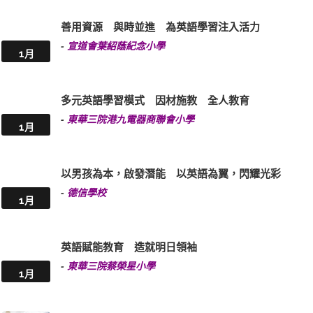
善用資源 與時並進 為英語學習注入活力
-
宣道會葉紹蔭紀念小學
1月
多元英語學習模式 因材施教 全人教育
-
東華三院港九電器商聯會小學
1月
以男孩為本，啟發潛能 以英語為翼，閃耀光彩
-
德信學校
1月
英語賦能教育 造就明日領袖
-
東華三院蔡榮星小學
1月