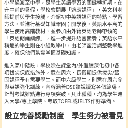
小學過渡至中學，是學生英語學習的關鍵轉折期。在
升中前的暑假，學校會開展「適應課程」，英文科老
師提前與學生接觸，介紹初中英語課程的特點、學習
方法，並進行基礎知識鞏固；開學後，英語水平高的
學生使用高階教材，並參加由外籍英語老師帶領的
「英語朗誦訓練」，進一步提升語言素養；英語水平
稍遜的學生則在小組教學中，由老師靈活調整教學進
度，確保他們紮實掌握基礎知識。
進入高中階段，學校除在課堂內/外繼續深化初中各
項拔尖保底措施外，還在周六、長假期提供拔尖/鞏
固課程予有需要學生。而中六級學生，則需在周六參
與英語強化訓練，內容涵蓋DSE聽說讀寫各個範疇，
針對考試難點進行專項突破。凡此種種，均為學生進
入大學/專上學院、考取TOFEL或IELTS作好準備。
設立完善獎勵制度 學生努力被看見