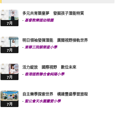
多元共育築童夢 發掘孩子潛能特質
-
基督教樂道幼稚園
7月
明日領袖發揮潛能 廣闊視野接軌世界
-
東華三院蔡榮星小學
7月
活力綻放 國際視野 數位未來
-
香港道教聯合會純陽小學
7月
自主樂學探索世界 構建豐盛學習旅程
-
聖公會天水圍靈愛小學
7月