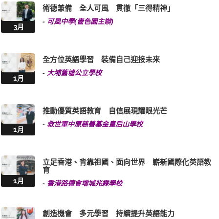
術德兼備 全人可風 貫徹「三得精神」
-
可風中學(嗇色園主辦)
3月
全方位英語學習 裝備自己迎接未來
-
大埔舊墟公立學校
1月
推動優質英語教育 自信展現耀眼光芒
-
救世軍中原慈善基金皇后山學校
1月
立足香港、背靠祖國、面向世界 嶄新國際化英語教
育
1月
-
香港路德會增城兆霖學校
創造機會 多元學習 持續提升英語能力