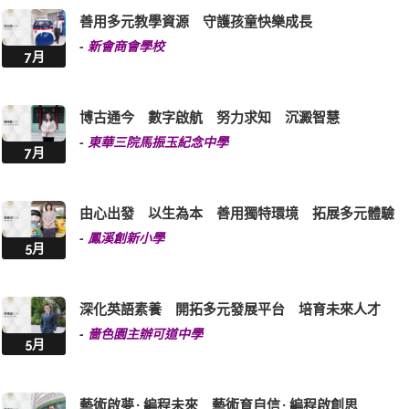
善用多元教學資源 守護孩童快樂成長
-
新會商會學校
7月
博古通今 數字啟航 努力求知 沉澱智慧
-
東華三院馬振玉紀念中學
7月
由心出發 以生為本 善用獨特環境 拓展多元體驗
-
鳳溪創新小學
5月
深化英語素養 開拓多元發展平台 培育未來人才
-
嗇色園主辦可道中學
5月
藝術啟夢 · 編程未來 藝術育自信 · 編程啟創思