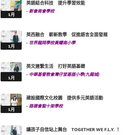
英語結合科技 提升學習效能
-
新會商會學校
1月
英西融合 嶄新教學 促進語言全面發展
-
世界龍岡學校黃耀南小學
1月
英文連繫生活 打好英語基礎
-
中華基督教會灣仔堂基道小學(九龍城)
1月
建設國際文化校園 提供多元英語活動
-
路德會聖十架學校
1月
讓孩子自信站上舞台 TOGETHER WE F.L.Y. ！