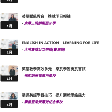
英語賦能教育 造就明日領袖
-
東華三院蔡榮星小學
1月
ENGLISH IN ACTION LEARNING FOR LIFE
-
大埔舊墟公立學校(寶湖道)
1月
英語教學高效多元 樂於學習勇於嘗試
-
元朗朗屏邨惠州學校
1月
掌握英語學習技巧 提升邏輯思維能力
-
樂善堂梁黃蕙芳紀念學校
1月