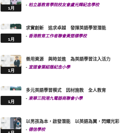
-
柏立基教育學院校友會盧光輝紀念學校
1月
求實創新 追求卓越 發揮英語學習潛能
-
香港教育工作者聯會黃楚標學校
1月
善用資源 與時並進 為英語學習注入活力
-
宣道會葉紹蔭紀念小學
1月
多元英語學習模式 因材施教 全人教育
-
東華三院港九電器商聯會小學
1月
以男孩為本，啟發潛能 以英語為翼，閃耀光彩
-
德信學校
1月