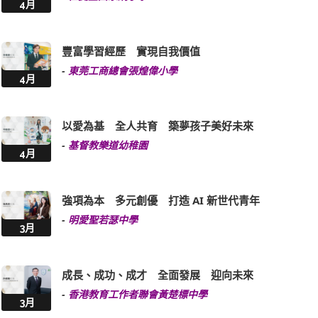
4月
豐富學習經歷 實現自我價值
-
東莞工商總會張煌偉小學
4月
以愛為基 全人共育 築夢孩子美好未來
-
基督教樂道幼稚園
4月
強項為本 多元創優 打造 AI 新世代青年
-
明愛聖若瑟中學
3月
成長、成功、成才 全面發展 迎向未來
-
香港教育工作者聯會黃楚標中學
3月