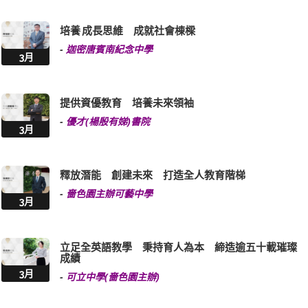
培養 成長思維 成就社會棟樑
-
迦密唐賓南紀念中學
3月
提供資優教育 培養未來領袖
-
優才(楊殷有娣)書院
3月
釋放潛能 創建未來 打造全人教育階梯
-
嗇色園主辦可藝中學
3月
立足全英語教學 秉持育人為本 締造逾五十載璀璨
成績
3月
-
可立中學(嗇色園主辦)