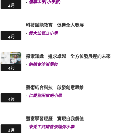
-
漢華中學(小學部)
4月
科技賦能教育 促進全人發展
-
黃大仙官立小學
4月
探索知識 追求卓越 全方位發展迎向未來
-
路德會沙崙學校
4月
藝術結合科技 啟發創意思維
-
仁愛堂田家炳小學
4月
豐富學習經歷 實現自我價值
-
東莞工商總會張煌偉小學
4月