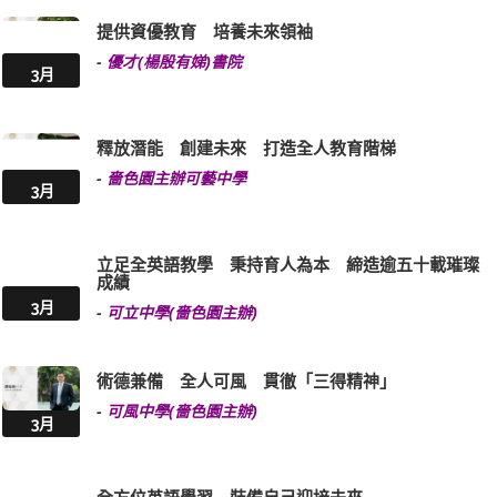
提供資優教育 培養未來領袖
-
優才(楊殷有娣)書院
3月
釋放潛能 創建未來 打造全人教育階梯
-
嗇色園主辦可藝中學
3月
立足全英語教學 秉持育人為本 締造逾五十載璀璨
成績
3月
-
可立中學(嗇色園主辦)
術德兼備 全人可風 貫徹「三得精神」
-
可風中學(嗇色園主辦)
3月
全方位英語學習 裝備自己迎接未來