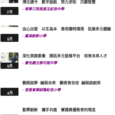
博古通今 數字啟航 努力求知 沉澱智慧
-
東華三院馬振玉紀念中學
7月
由心出發 以生為本 善用獨特環境 拓展多元體驗
-
鳳溪創新小學
5月
深化英語素養 開拓多元發展平台 培育未來人才
-
嗇色園主辦可道中學
5月
藝術啟夢 · 編程未來 藝術育自信 · 編程啟創思
-
宣道會葉紹蔭紀念小學
4月
勤學創新 攜手共進 實踐資優教育的理念