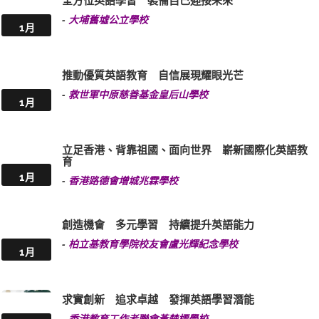
-
大埔舊墟公立學校
1月
推動優質英語教育 自信展現耀眼光芒
-
救世軍中原慈善基金皇后山學校
1月
立足香港、背靠祖國、面向世界 嶄新國際化英語教
育
1月
-
香港路德會增城兆霖學校
創造機會 多元學習 持續提升英語能力
-
柏立基教育學院校友會盧光輝紀念學校
1月
求實創新 追求卓越 發揮英語學習潛能
-
香港教育工作者聯會黃楚標學校