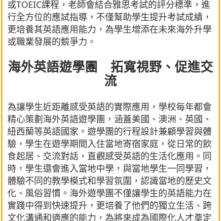
或TOEIC課程，老師會結合雅思考試的評分標準，進
行全方位的應試指導，不僅幫助學生提升考試成績，
更培養其英語應用能力，為學生增添在未來海外升學
或職業發展的競爭力。
海外英語遊學團 拓寬視野、促進交
流
為讓學生近距離感受英語的實際應用，學校每年都會
精心策劃海外英語遊學團，涵蓋美國、澳洲、英國、
紐西蘭等英語國家。遊學團的行程設計兼顧學習與體
驗，學生在遊學期間入住當地寄宿家庭，從日常的飲
食起居、交流對話，直觀感受英語的生活化應用。同
時，學生還會進入當地中學，與當地學生一同學習，
體驗不同的教學模式和學習氛圍，認識當地的歷史文
化、風俗習慣。海外遊學團不僅讓學生的英語能力在
實踐中得到快速提升，更培養了他們的獨立生活、跨
文化溝通和適應的能力，為將來成為國際化人才奠定