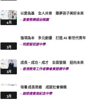
以愛為基 全人共育 築夢孩子美好未來
-
基督教樂道幼稚園
4月
強項為本 多元創優 打造 AI 新世代青年
-
明愛聖若瑟中學
3月
成長、成功、成才 全面發展 迎向未來
-
香港教育工作者聯會黃楚標中學
3月
培養 成長思維 成就社會棟樑
-
迦密唐賓南紀念中學
3月