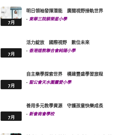
明日領袖發揮潛能 廣闊視野接軌世界
-
東華三院蔡榮星小學
7月
活力綻放 國際視野 數位未來
-
香港道教聯合會純陽小學
7月
自主樂學探索世界 構建豐盛學習旅程
-
聖公會天水圍靈愛小學
7月
善用多元教學資源 守護孩童快樂成長
-
新會商會學校
7月