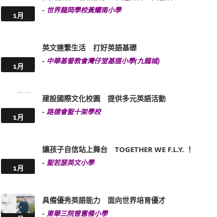
-
世界龍岡學校黃耀南小學
1月
英文連繫生活 打好英語基礎
-
中華基督教會灣仔堂基道小學(九龍城)
1月
建設國際文化校園 提供多元英語活動
-
路德會聖十架學校
1月
讓孩子自信站上舞台 TOGETHER WE F.L.Y. ！
-
聖若瑟英文小學
1月
具備優秀英語能力 面向世界培育優才
-
東華三院曾憲備小學