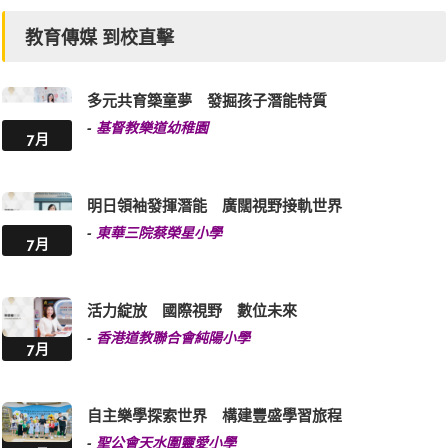
教育傳媒 到校直擊
多元共育築童夢 發掘孩子潛能特質
-
基督教樂道幼稚園
7月
明日領袖發揮潛能 廣闊視野接軌世界
-
東華三院蔡榮星小學
7月
活力綻放 國際視野 數位未來
-
香港道教聯合會純陽小學
7月
自主樂學探索世界 構建豐盛學習旅程
-
聖公會天水圍靈愛小學