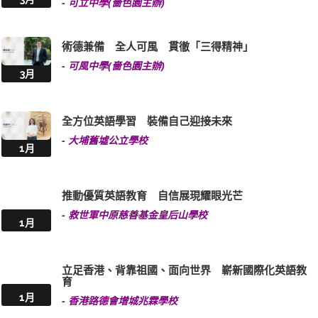
-
可立中學(嗇色園主辦)
術德兼備 全人可風 貫徹「三得精神」
-
可風中學(嗇色園主辦)
3月
全方位英語學習 裝備自己迎接未來
-
大埔舊墟公立學校
1月
推動優質英語教育 自信展現耀眼光芒
-
救世軍中原慈善基金皇后山學校
1月
立足香港、背靠祖國、面向世界 嶄新國際化英語教
育
1月
-
香港路德會增城兆霖學校