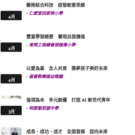
藝術結合科技 啟發創意思維
-
仁愛堂田家炳小學
4月
豐富學習經歷 實現自我價值
-
東莞工商總會張煌偉小學
4月
以愛為基 全人共育 築夢孩子美好未來
-
基督教樂道幼稚園
4月
強項為本 多元創優 打造 AI 新世代青年
-
明愛聖若瑟中學
3月
成長、成功、成才 全面發展 迎向未來