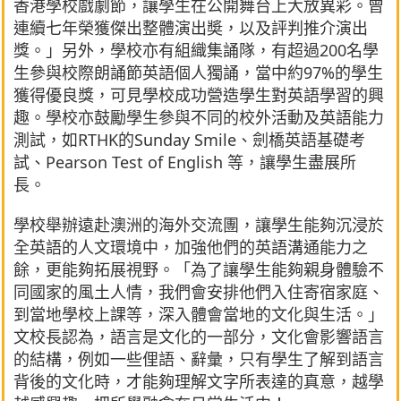
香港學校戲劇節，讓學生在公開舞台上大放異彩。曾
連續七年榮獲傑出整體演出奬，以及評判推介演出
獎。」另外，學校亦有組織集誦隊，有超過200名學
生參與校際朗誦節英語個人獨誦，當中約97%的學生
獲得優良獎，可見學校成功營造學生對英語學習的興
趣。學校亦鼓勵學生參與不同的校外活動及英語能力
測試，如RTHK的Sunday Smile、劍橋英語基礎考
試、Pearson Test of English 等，讓學生盡展所
長。
學校舉辦遠赴澳洲的海外交流團，讓學生能夠沉浸於
全英語的人文環境中，加強他們的英語溝通能力之
餘，更能夠拓展視野。「為了讓學生能夠親身體驗不
同國家的風土人情，我們會安排他們入住寄宿家庭、
到當地學校上課等，深入體會當地的文化與生活。」
文校長認為，語言是文化的一部分，文化會影響語言
的結構，例如一些俚語、辭彙，只有學生了解到語言
背後的文化時，才能夠理解文字所表達的真意，越學