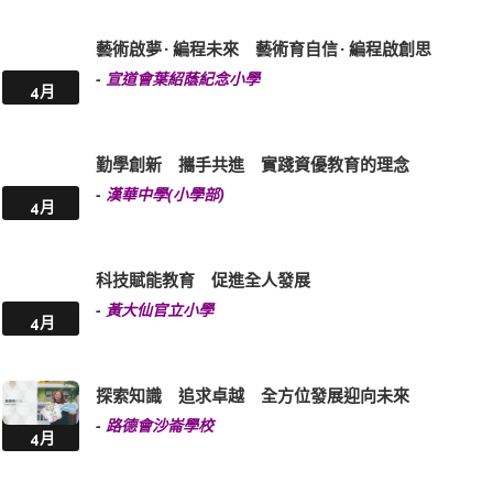
藝術啟夢 · 編程未來 藝術育自信 · 編程啟創思
-
宣道會葉紹蔭紀念小學
4月
勤學創新 攜手共進 實踐資優教育的理念
-
漢華中學(小學部)
4月
科技賦能教育 促進全人發展
-
黃大仙官立小學
4月
探索知識 追求卓越 全方位發展迎向未來
-
路德會沙崙學校
4月