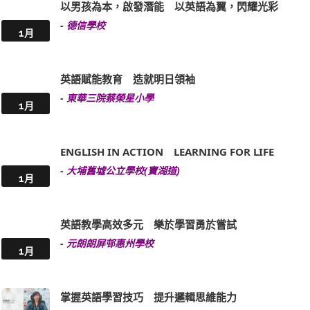
以男孩為本，啟發潛能 以英語為翼，閃耀光彩
-
德信學校
1月
英語賦能教育 造就明日領袖
-
東華三院蔡榮星小學
1月
ENGLISH IN ACTION LEARNING FOR LIFE
-
大埔舊墟公立學校(寶湖道)
1月
英語教學高效多元 樂於學習勇於嘗試
-
元朗朗屏邨惠州學校
1月
掌握英語學習技巧 提升邏輯思維能力