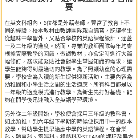
要
在英文科組內，6位都是外籍老師，豐富了教育上不
同的經驗。校本教材由教師團隊親自編寫，既讓學生
從趣味中學習外，又貼合學校的英語課程設計，涵蓋
一及二年級的進度。然而，專業的教師團隊每年均會
根據實際教學的回饋，微調教材；亦會定時進行大篇
幅修訂，務求能緊貼社會對學生掌握知識的需求，讓
學生能夠得到最適切的教學。為了照顧幼童的心理需
要，學校會為入讀的新生提供迎新活動，主要內容為
幼稚園和小學生活之間的生活適應。所有科目都是以
一年級的適應模式進行教學，為新生先打好基礎，能
夠在開學後迅速融入全英語學習環境。
另外從二年級開始，學校便會採用三年級的教科書，
如此類推，到六年級下學期的時候便採用中一的課本
教學，幫助學生提早適應中學的英語課程。在音樂
科、體育科、電腦科、視藝科及STEAM的課程發展方