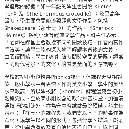
學體裁的認識。如一年級的學生會閱讀《Peter
Pen》及《The Enormous Crocodile》；及至高年
級時，學生便會開始涉獵經典文學作品，包括
Shakespeare（莎士比亞）的作品、《Sherlock
Holmes》系列小說等經典文學作品。科主任表示：
「老師在課堂上會教授不同的閱讀技巧、作者的寫作
手法等，讓學生能夠深入地了解讀本背後的意義。」
由閱讀開始，學生能夠打破時間與空間的局限，認識
不同時代背景下的文化，培養更全面的國際視野。
學校於初小階段推展Phonics課程，但課程進度相對
於一般小學水平會更快。作為英文小學，學生的英語
水平較高，所以學校將（Phonics）課程濃縮至初小
階段完成。至於高小則以會話取代拼音課堂，加強溝
通技巧的訓練外，亦為升中應試做最好預備。科主任
表示：「在高小的課程裏，我們會以不同的時事作為
題材，讓學生以不同的形式，包括分享、辯論、戲劇
等，從中學會有效及有自信地表達自己。」與此同