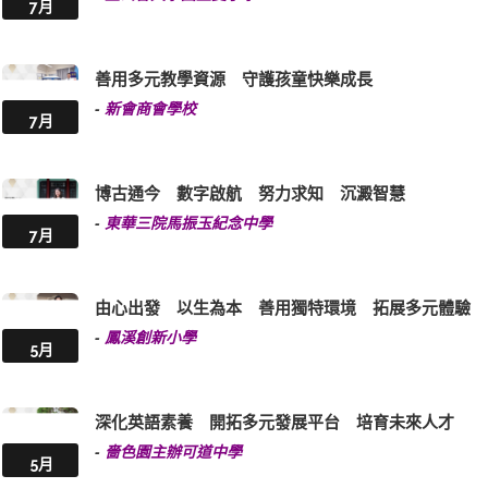
7月
善用多元教學資源 守護孩童快樂成長
-
新會商會學校
7月
博古通今 數字啟航 努力求知 沉澱智慧
-
東華三院馬振玉紀念中學
7月
由心出發 以生為本 善用獨特環境 拓展多元體驗
-
鳳溪創新小學
5月
深化英語素養 開拓多元發展平台 培育未來人才
-
嗇色園主辦可道中學
5月