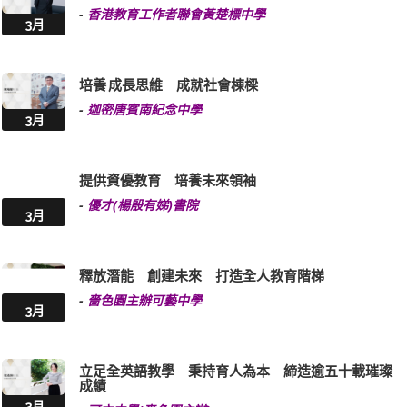
-
香港教育工作者聯會黃楚標中學
3月
培養 成長思維 成就社會棟樑
-
迦密唐賓南紀念中學
3月
提供資優教育 培養未來領袖
-
優才(楊殷有娣)書院
3月
釋放潛能 創建未來 打造全人教育階梯
-
嗇色園主辦可藝中學
3月
立足全英語教學 秉持育人為本 締造逾五十載璀璨
成績
3月