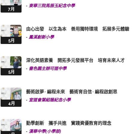
-
東華三院馬振玉紀念中學
7月
由心出發 以生為本 善用獨特環境 拓展多元體驗
-
鳳溪創新小學
5月
深化英語素養 開拓多元發展平台 培育未來人才
-
嗇色園主辦可道中學
5月
藝術啟夢 · 編程未來 藝術育自信 · 編程啟創思
-
宣道會葉紹蔭紀念小學
4月
勤學創新 攜手共進 實踐資優教育的理念
-
漢華中學(小學部)