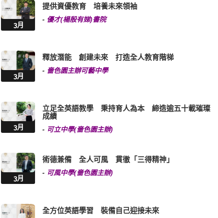
提供資優教育 培養未來領袖
-
優才(楊殷有娣)書院
3月
釋放潛能 創建未來 打造全人教育階梯
-
嗇色園主辦可藝中學
3月
立足全英語教學 秉持育人為本 締造逾五十載璀璨
成績
3月
-
可立中學(嗇色園主辦)
術德兼備 全人可風 貫徹「三得精神」
-
可風中學(嗇色園主辦)
3月
全方位英語學習 裝備自己迎接未來