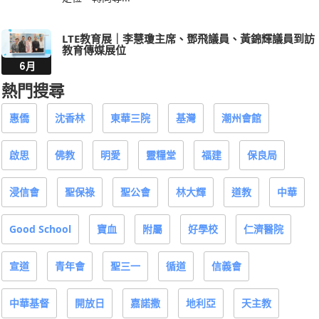
LTE教育展｜李慧瓊主席、鄧飛議員、黃錦輝議員到訪
教育傳媒展位
6月
熱門搜尋
惠僑
沈香林
東華三院
基灣
潮州會館
啟思
佛教
明愛
靈糧堂
福建
保良局
浸信會
聖保祿
聖公會
林大輝
道教
中華
Good School
寶血
附屬
好學校
仁濟醫院
宣道
青年會
聖三一
循道
信義會
中華基督
開放日
嘉諾撒
地利亞
天主教