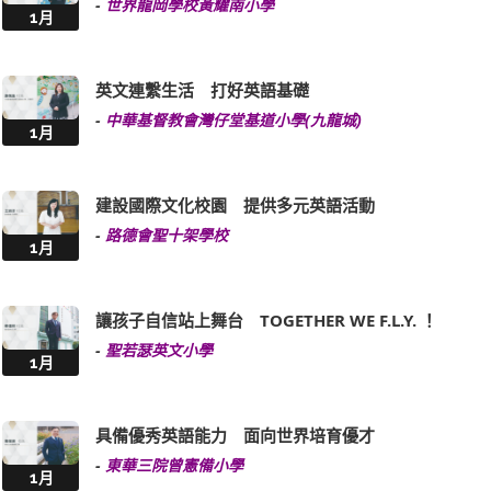
-
世界龍岡學校黃耀南小學
1月
英文連繫生活 打好英語基礎
-
中華基督教會灣仔堂基道小學(九龍城)
1月
建設國際文化校園 提供多元英語活動
-
路德會聖十架學校
1月
讓孩子自信站上舞台 TOGETHER WE F.L.Y. ！
-
聖若瑟英文小學
1月
具備優秀英語能力 面向世界培育優才
-
東華三院曾憲備小學
1月