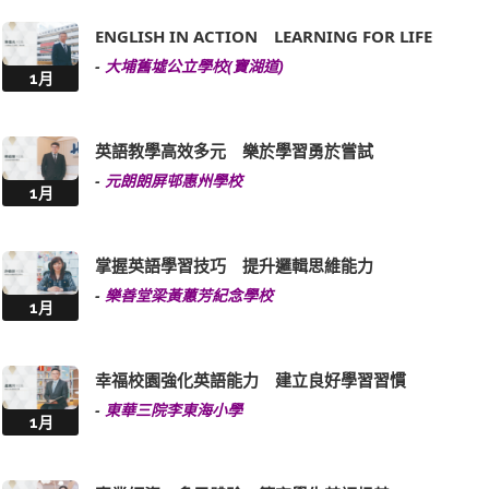
ENGLISH IN ACTION LEARNING FOR LIFE
-
大埔舊墟公立學校(寶湖道)
1月
英語教學高效多元 樂於學習勇於嘗試
-
元朗朗屏邨惠州學校
1月
掌握英語學習技巧 提升邏輯思維能力
-
樂善堂梁黃蕙芳紀念學校
1月
幸福校園強化英語能力 建立良好學習習慣
-
東華三院李東海小學
1月