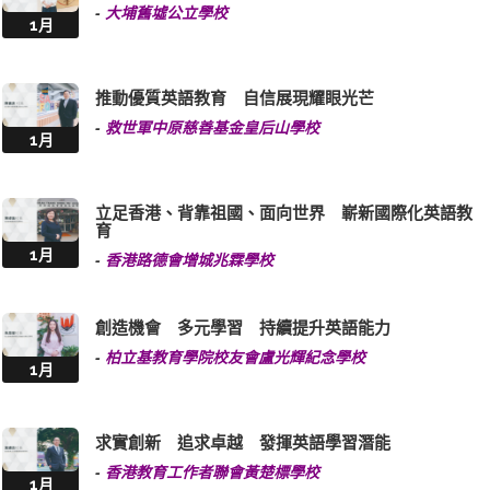
-
大埔舊墟公立學校
1月
推動優質英語教育 自信展現耀眼光芒
-
救世軍中原慈善基金皇后山學校
1月
立足香港、背靠祖國、面向世界 嶄新國際化英語教
育
1月
-
香港路德會增城兆霖學校
創造機會 多元學習 持續提升英語能力
-
柏立基教育學院校友會盧光輝紀念學校
1月
求實創新 追求卓越 發揮英語學習潛能
-
香港教育工作者聯會黃楚標學校
1月