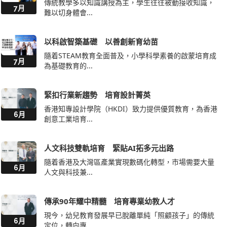
傳統教學多以知識講授為主，學生往往被動接收知識，
7月
難以切身體會...
以科啟智築基礎 以善創新育幼苗
隨着STEAM教育全面普及，小學科學素養的啟蒙培育成
7月
為基礎教育的...
緊扣行業新趨勢 培育設計菁英
香港知專設計學院（HKDI）致力提供優質教育，為香港
6月
創意工業培育...
人文科技雙軌培育 緊貼AI拓多元出路
隨着香港及大灣區產業實現數碼化轉型，市場需要大量
6月
人文與科技兼...
傳承90年耀中精髓 培育專業幼教人才
現今，幼兒教育發展早已脫離單純「照顧孩子」的傳統
6月
定位，轉向專...