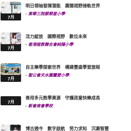
明日領袖發揮潛能 廣闊視野接軌世界
-
東華三院蔡榮星小學
7月
活力綻放 國際視野 數位未來
-
香港道教聯合會純陽小學
7月
自主樂學探索世界 構建豐盛學習旅程
-
聖公會天水圍靈愛小學
7月
善用多元教學資源 守護孩童快樂成長
7月
-
新會商會學校
博古通今 數字啟航 努力求知 沉澱智慧