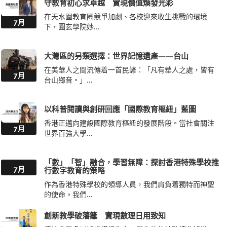
守教育初心求卓越 實現價值煥發光彩
在天水圍教育圈競爭加劇、各校迎來收生挑戰的環境
7月
下，圓玄學院妙...
大灣區的另類選擇：世界記憶遺產——台山
在美華人之間流傳着一首民諺：「凡有華人之處，皆有
7月
台山鄉音。」...
以科普閱讀與創研回應「國際教育樞紐」藍圖
香港正邁向建設國際教育樞紐的發展階段。當社會關注
7月
世界百強大學...
「數」「智」融合，學習無障：探討香港特殊學校推
7月
行數字教育的策略
作為香港特殊學校的領導人員，我們肩負着獨特而神聖
的使命。我們...
創新教學破藩籬 實現數理日用致知