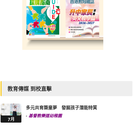
教育傳媒 到校直擊
多元共育築童夢 發掘孩子潛能特質
-
基督教樂道幼稚園
7月