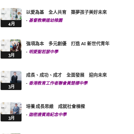
以愛為基 全人共育 築夢孩子美好未來
-
基督教樂道幼稚園
4月
強項為本 多元創優 打造 AI 新世代青年
-
明愛聖若瑟中學
3月
成長、成功、成才 全面發展 迎向未來
-
香港教育工作者聯會黃楚標中學
3月
培養 成長思維 成就社會棟樑
-
迦密唐賓南紀念中學
3月