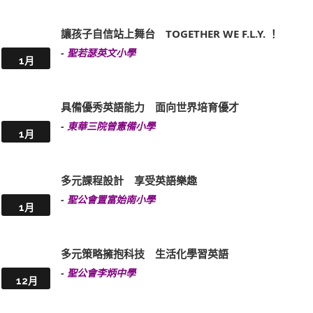
讓孩子自信站上舞台 TOGETHER WE F.L.Y. ！
-
聖若瑟英文小學
1月
具備優秀英語能力 面向世界培育優才
-
東華三院曾憲備小學
1月
多元課程設計 享受英語樂趣
-
聖公會置富始南小學
1月
多元策略擁抱科技 生活化學習英語
-
聖公會李炳中學
12月