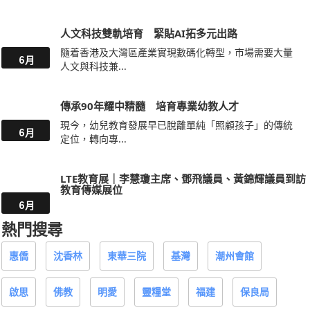
人文科技雙軌培育 緊貼AI拓多元出路
隨着香港及大灣區產業實現數碼化轉型，市場需要大量
6月
人文與科技兼...
傳承90年耀中精髓 培育專業幼教人才
現今，幼兒教育發展早已脫離單純「照顧孩子」的傳統
6月
定位，轉向專...
LTE教育展｜李慧瓊主席、鄧飛議員、黃錦輝議員到訪
教育傳媒展位
6月
熱門搜尋
惠僑
沈香林
東華三院
基灣
潮州會館
啟思
佛教
明愛
靈糧堂
福建
保良局