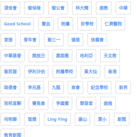
浸信會
聖保祿
聖公會
林大輝
道教
中華
Good School
寶血
附屬
好學校
仁濟醫院
宣道
青年會
聖三一
循道
信義會
中華基督
開放日
嘉諾撒
地利亞
天主教
聖若瑟
伊利沙伯
附屬學校
黃大仙
香港
路德會
李兆基
九龍
商會
紀念學校
新界
到校直擊
賽馬會
李國寶
樂善堂
迦南
何明華
堅樂
Ling Ying
康山
葉小
新聞
教育新聞