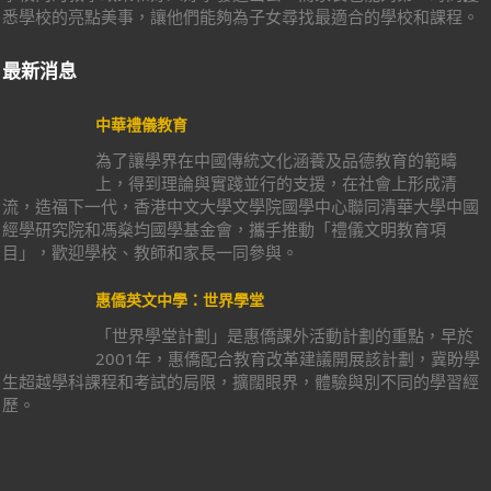
悉學校的亮點美事，讓他們能夠為子女尋找最適合的學校和課程。
最新消息
中華禮儀教育
為了讓學界在中國傳統文化涵養及品德教育的範疇
上，得到理論與實踐並行的支援，在社會上形成清
流，造福下一代，香港中文大學文學院國學中心聯同清華大學中國
經學研究院和馮燊均國學基金會，攜手推動「禮儀文明教育項
目」，歡迎學校、教師和家長一同參與。
惠僑英文中學：世界學堂
「世界學堂計劃」是惠僑課外活動計劃的重點，早於
2001年，惠僑配合教育改革建議開展該計劃，冀盼學
生超越學科課程和考試的局限，擴闊眼界，體驗與別不同的學習經
歷。