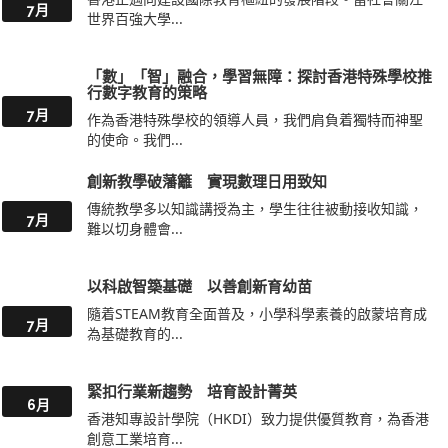
7月
世界百強大學...
「數」「智」融合，學習無障：探討香港特殊學校推
行數字教育的策略
7月
作為香港特殊學校的領導人員，我們肩負着獨特而神聖
的使命。我們...
創新教學破藩籬 實現數理日用致知
傳統教學多以知識講授為主，學生往往被動接收知識，
7月
難以切身體會...
以科啟智築基礎 以善創新育幼苗
隨着STEAM教育全面普及，小學科學素養的啟蒙培育成
7月
為基礎教育的...
緊扣行業新趨勢 培育設計菁英
6月
香港知專設計學院（HKDI）致力提供優質教育，為香港
創意工業培育...