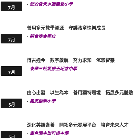
-
聖公會天水圍靈愛小學
7月
善用多元教學資源 守護孩童快樂成長
-
新會商會學校
7月
博古通今 數字啟航 努力求知 沉澱智慧
-
東華三院馬振玉紀念中學
7月
由心出發 以生為本 善用獨特環境 拓展多元體驗
-
鳳溪創新小學
5月
深化英語素養 開拓多元發展平台 培育未來人才
-
嗇色園主辦可道中學
5月