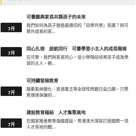
可譽願與家長共築孩子的未來
我們如何為孩子營造最適切的「自學共學」氛圍？與可
7月
譽共成長的家...
同心扎根 啟航同行 可譽學習小主人的成長階梯
7月
在可譽，我們與家長同心，從小學階段培育孩子成為學
習的主人，朝...
可持續發展教育
隨着氣候變化、資源匱乏等全球性問題日益凸顯，只聚
7月
焦環境保護的...
建設教育樞紐 人才集聚高地
在國家推進教育強國建設、粵港澳大灣區打造國際一流
7月
人才高地的戰...