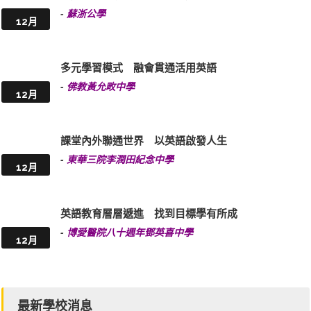
-
蘇浙公學
12月
多元學習模式 融會貫通活用英語
-
佛教黃允畋中學
12月
課堂內外聯通世界 以英語啟發人生
-
東華三院李潤田紀念中學
12月
英語教育層層遞進 找到目標學有所成
-
博愛醫院八十週年鄧英喜中學
12月
最新學校消息