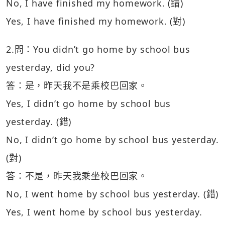
No, I have finished my homework. (錯)
Yes, I have finished my homework. (對)
2.問：You didn’t go home by school bus
yesterday, did you?
答：是，昨天我不是乘校巴回家。
Yes, I didn’t go home by school bus
yesterday. (錯)
No, I didn’t go home by school bus yesterday.
(對)
答：不是，昨天我乘坐校巴回家。
No, I went home by school bus yesterday. (錯)
Yes, I went home by school bus yesterday.