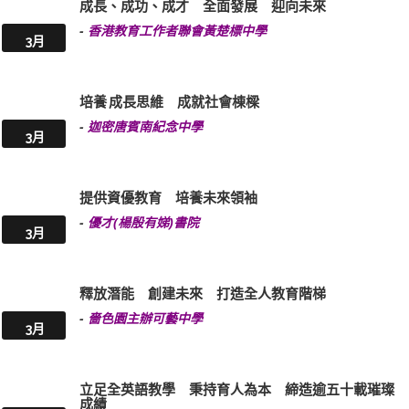
成長、成功、成才 全面發展 迎向未來
-
香港教育工作者聯會黃楚標中學
3月
培養 成長思維 成就社會棟樑
-
迦密唐賓南紀念中學
3月
提供資優教育 培養未來領袖
-
優才(楊殷有娣)書院
3月
釋放潛能 創建未來 打造全人教育階梯
-
嗇色園主辦可藝中學
3月
立足全英語教學 秉持育人為本 締造逾五十載璀璨
成績