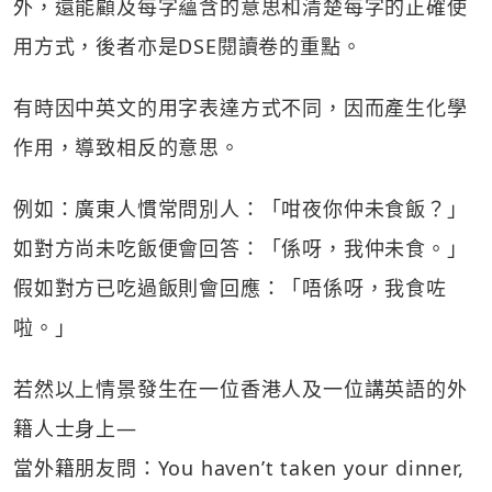
外，還能顧及每字蘊含的意思和清楚每字的正確使
用方式，後者亦是DSE閱讀卷的重點。
有時因中英文的用字表達方式不同，因而產生化學
作用，導致相反的意思。
例如：廣東人慣常問別人：「咁夜你仲未食飯？」
如對方尚未吃飯便會回答：「係呀，我仲未食。」
假如對方已吃過飯則會回應：「唔係呀，我食咗
啦。」
若然以上情景發生在一位香港人及一位講英語的外
籍人士身上—
當外籍朋友問：You haven’t taken your dinner,