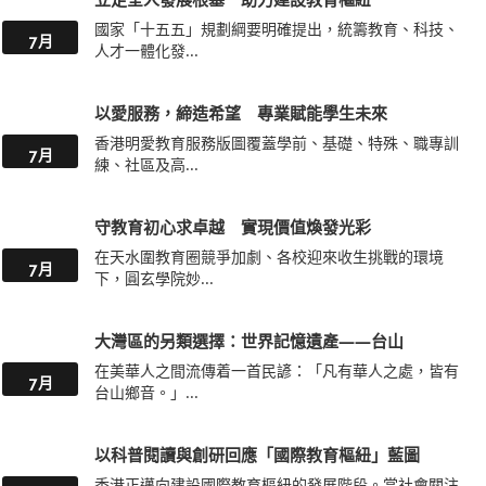
國家「十五五」規劃綱要明確提出，統籌教育、科技、
7月
人才一體化發...
以愛服務，締造希望 專業賦能學生未來
香港明愛教育服務版圖覆蓋學前、基礎、特殊、職專訓
7月
練、社區及高...
守教育初心求卓越 實現價值煥發光彩
在天水圍教育圈競爭加劇、各校迎來收生挑戰的環境
7月
下，圓玄學院妙...
大灣區的另類選擇：世界記憶遺產——台山
在美華人之間流傳着一首民諺：「凡有華人之處，皆有
7月
台山鄉音。」...
以科普閱讀與創研回應「國際教育樞紐」藍圖
香港正邁向建設國際教育樞紐的發展階段。當社會關注