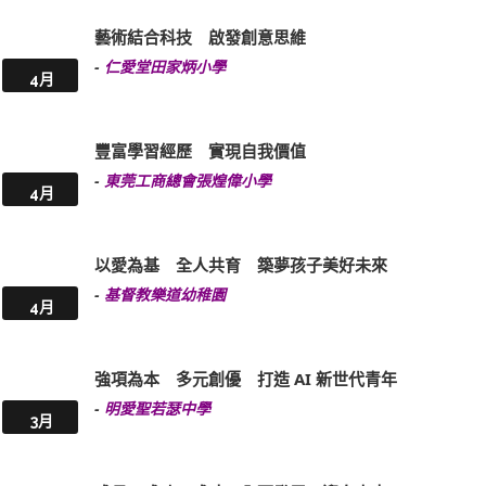
藝術結合科技 啟發創意思維
-
仁愛堂田家炳小學
4月
豐富學習經歷 實現自我價值
-
東莞工商總會張煌偉小學
4月
以愛為基 全人共育 築夢孩子美好未來
-
基督教樂道幼稚園
4月
強項為本 多元創優 打造 AI 新世代青年
-
明愛聖若瑟中學
3月