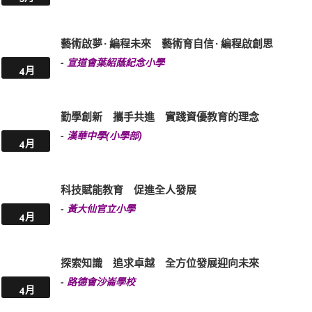
藝術啟夢 · 編程未來 藝術育自信 · 編程啟創思
-
宣道會葉紹蔭紀念小學
4月
勤學創新 攜手共進 實踐資優教育的理念
-
漢華中學(小學部)
4月
科技賦能教育 促進全人發展
-
黃大仙官立小學
4月
探索知識 追求卓越 全方位發展迎向未來
-
路德會沙崙學校
4月