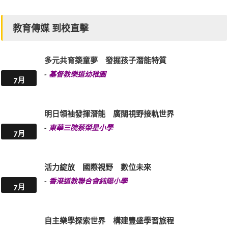
教育傳媒 到校直擊
多元共育築童夢 發掘孩子潛能特質
-
基督教樂道幼稚園
7月
明日領袖發揮潛能 廣闊視野接軌世界
-
東華三院蔡榮星小學
7月
活力綻放 國際視野 數位未來
-
香港道教聯合會純陽小學
7月
自主樂學探索世界 構建豐盛學習旅程