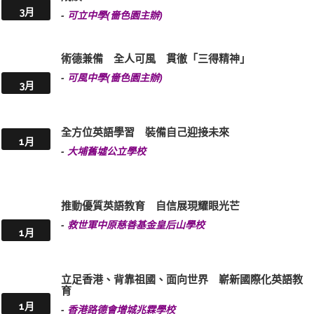
3月
-
可立中學(嗇色園主辦)
術德兼備 全人可風 貫徹「三得精神」
-
可風中學(嗇色園主辦)
3月
全方位英語學習 裝備自己迎接未來
1月
-
大埔舊墟公立學校
推動優質英語教育 自信展現耀眼光芒
-
救世軍中原慈善基金皇后山學校
1月
立足香港、背靠祖國、面向世界 嶄新國際化英語教
育
1月
-
香港路德會增城兆霖學校