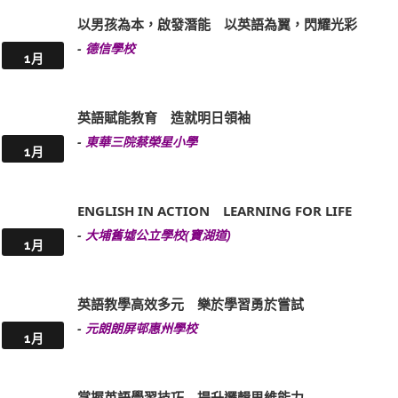
以男孩為本，啟發潛能 以英語為翼，閃耀光彩
-
德信學校
1月
英語賦能教育 造就明日領袖
-
東華三院蔡榮星小學
1月
ENGLISH IN ACTION LEARNING FOR LIFE
-
大埔舊墟公立學校(寶湖道)
1月
英語教學高效多元 樂於學習勇於嘗試
-
元朗朗屏邨惠州學校
1月
掌握英語學習技巧 提升邏輯思維能力