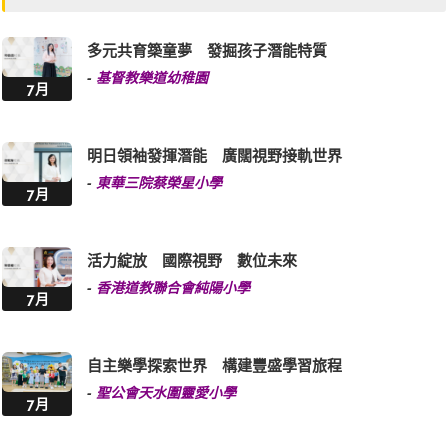
多元共育築童夢 發掘孩子潛能特質
-
基督教樂道幼稚園
7月
明日領袖發揮潛能 廣闊視野接軌世界
-
東華三院蔡榮星小學
7月
活力綻放 國際視野 數位未來
-
香港道教聯合會純陽小學
7月
自主樂學探索世界 構建豐盛學習旅程
-
聖公會天水圍靈愛小學
7月