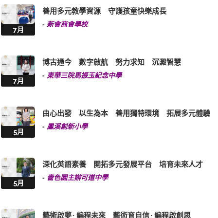
善用多元教學資源 守護孩童快樂成長
-
新會商會學校
7月
博古通今 數字啟航 努力求知 沉澱智慧
-
東華三院馬振玉紀念中學
7月
由心出發 以生為本 善用獨特環境 拓展多元體驗
-
鳳溪創新小學
5月
深化英語素養 開拓多元發展平台 培育未來人才
-
嗇色園主辦可道中學
5月
藝術啟夢 · 編程未來 藝術育自信 · 編程啟創思