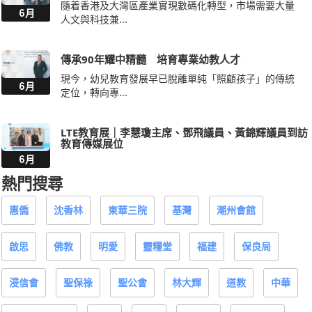
隨着香港及大灣區產業實現數碼化轉型，市場需要大量
6月
人文與科技兼...
傳承90年耀中精髓 培育專業幼教人才
現今，幼兒教育發展早已脫離單純「照顧孩子」的傳統
6月
定位，轉向專...
LTE教育展｜李慧瓊主席、鄧飛議員、黃錦輝議員到訪
教育傳媒展位
6月
熱門搜尋
惠僑
沈香林
東華三院
基灣
潮州會館
啟思
佛教
明愛
靈糧堂
福建
保良局
浸信會
聖保祿
聖公會
林大輝
道教
中華