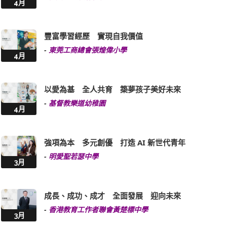
4月
豐富學習經歷 實現自我價值
-
東莞工商總會張煌偉小學
4月
以愛為基 全人共育 築夢孩子美好未來
-
基督教樂道幼稚園
4月
強項為本 多元創優 打造 AI 新世代青年
-
明愛聖若瑟中學
3月
成長、成功、成才 全面發展 迎向未來
-
香港教育工作者聯會黃楚標中學
3月