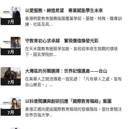
以愛服務，締造希望 專業賦能學生未來
香港明愛教育服務版圖覆蓋學前、基礎、特殊、職專訓
7月
練、社區及高...
守教育初心求卓越 實現價值煥發光彩
在天水圍教育圈競爭加劇、各校迎來收生挑戰的環境
7月
下，圓玄學院妙...
大灣區的另類選擇：世界記憶遺產——台山
在美華人之間流傳着一首民諺：「凡有華人之處，皆有
7月
台山鄉音。」...
以科普閱讀與創研回應「國際教育樞紐」藍圖
香港正邁向建設國際教育樞紐的發展階段。當社會關注
7月
世界百強大學...