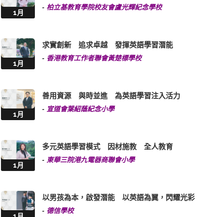
-
柏立基教育學院校友會盧光輝紀念學校
1月
求實創新 追求卓越 發揮英語學習潛能
-
香港教育工作者聯會黃楚標學校
1月
善用資源 與時並進 為英語學習注入活力
-
宣道會葉紹蔭紀念小學
1月
多元英語學習模式 因材施教 全人教育
-
東華三院港九電器商聯會小學
1月
以男孩為本，啟發潛能 以英語為翼，閃耀光彩
-
德信學校
1月