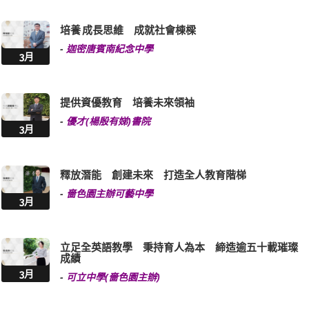
培養 成長思維 成就社會棟樑
-
迦密唐賓南紀念中學
3月
提供資優教育 培養未來領袖
-
優才(楊殷有娣)書院
3月
釋放潛能 創建未來 打造全人教育階梯
-
嗇色園主辦可藝中學
3月
立足全英語教學 秉持育人為本 締造逾五十載璀璨
成績
3月
-
可立中學(嗇色園主辦)