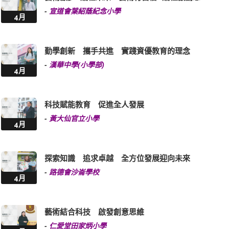
-
宣道會葉紹蔭紀念小學
4月
勤學創新 攜手共進 實踐資優教育的理念
-
漢華中學(小學部)
4月
科技賦能教育 促進全人發展
-
黃大仙官立小學
4月
探索知識 追求卓越 全方位發展迎向未來
-
路德會沙崙學校
4月
藝術結合科技 啟發創意思維
-
仁愛堂田家炳小學