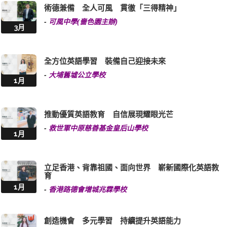
術德兼備 全人可風 貫徹「三得精神」
-
可風中學(嗇色園主辦)
3月
全方位英語學習 裝備自己迎接未來
-
大埔舊墟公立學校
1月
推動優質英語教育 自信展現耀眼光芒
-
救世軍中原慈善基金皇后山學校
1月
立足香港、背靠祖國、面向世界 嶄新國際化英語教
育
1月
-
香港路德會增城兆霖學校
創造機會 多元學習 持續提升英語能力