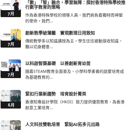
「數」「智」融合，學習無障：探討香港特殊學校推
行數字教育的策略
7月
作為香港特殊學校的領導人員，我們肩負着獨特而神聖
的使命。我們...
創新教學破藩籬 實現數理日用致知
傳統教學多以知識講授為主，學生往往被動接收知識，
7月
難以切身體會...
以科啟智築基礎 以善創新育幼苗
隨着STEAM教育全面普及，小學科學素養的啟蒙培育成
7月
為基礎教育的...
緊扣行業新趨勢 培育設計菁英
香港知專設計學院（HKDI）致力提供優質教育，為香港
6月
創意工業培育...
人文科技雙軌培育 緊貼AI拓多元出路