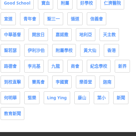
Good School
寶血
附屬
好學校
仁濟醫院
宣道
青年會
聖三一
循道
信義會
中華基督
開放日
嘉諾撒
地利亞
天主教
聖若瑟
伊利沙伯
附屬學校
黃大仙
香港
路德會
李兆基
九龍
商會
紀念學校
新界
到校直擊
賽馬會
李國寶
樂善堂
迦南
何明華
堅樂
Ling Ying
康山
葉小
新聞
教育新聞