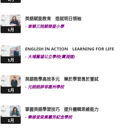
英語賦能教育 造就明日領袖
-
東華三院蔡榮星小學
1月
ENGLISH IN ACTION LEARNING FOR LIFE
-
大埔舊墟公立學校(寶湖道)
1月
英語教學高效多元 樂於學習勇於嘗試
-
元朗朗屏邨惠州學校
1月
掌握英語學習技巧 提升邏輯思維能力
-
樂善堂梁黃蕙芳紀念學校
1月