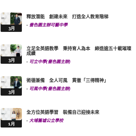
釋放潛能 創建未來 打造全人教育階梯
-
嗇色園主辦可藝中學
3月
立足全英語教學 秉持育人為本 締造逾五十載璀璨
成績
3月
-
可立中學(嗇色園主辦)
術德兼備 全人可風 貫徹「三得精神」
-
可風中學(嗇色園主辦)
3月
全方位英語學習 裝備自己迎接未來
-
大埔舊墟公立學校
1月