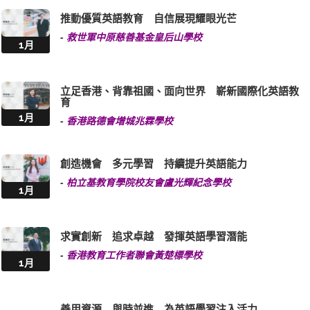
推動優質英語教育 自信展現耀眼光芒
-
救世軍中原慈善基金皇后山學校
1月
立足香港、背靠祖國、面向世界 嶄新國際化英語教
育
1月
-
香港路德會增城兆霖學校
創造機會 多元學習 持續提升英語能力
-
柏立基教育學院校友會盧光輝紀念學校
1月
求實創新 追求卓越 發揮英語學習潛能
-
香港教育工作者聯會黃楚標學校
1月
善用資源 與時並進 為英語學習注入活力