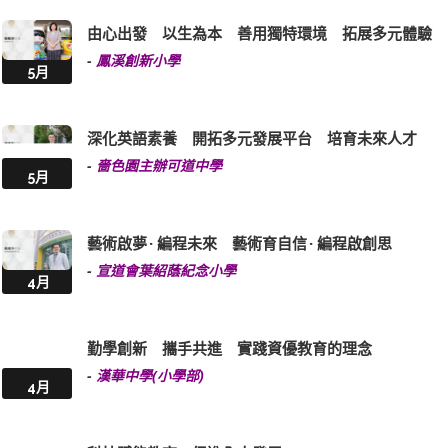
由心出發 以生為本 善用獨特環境 拓展多元體驗
-
鳳溪創新小學
5月
深化英語素養 開拓多元發展平台 培育未來人才
-
嗇色園主辦可道中學
5月
藝術啟夢 · 編程未來 藝術育自信 · 編程啟創思
-
宣道會葉紹蔭紀念小學
4月
勤學創新 攜手共進 實踐資優教育的理念
-
漢華中學(小學部)
4月