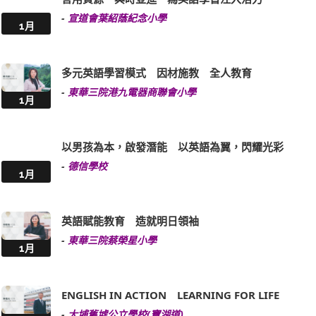
-
宣道會葉紹蔭紀念小學
1月
多元英語學習模式 因材施教 全人教育
-
東華三院港九電器商聯會小學
1月
以男孩為本，啟發潛能 以英語為翼，閃耀光彩
-
德信學校
1月
英語賦能教育 造就明日領袖
-
東華三院蔡榮星小學
1月
ENGLISH IN ACTION LEARNING FOR LIFE
-
大埔舊墟公立學校(寶湖道)