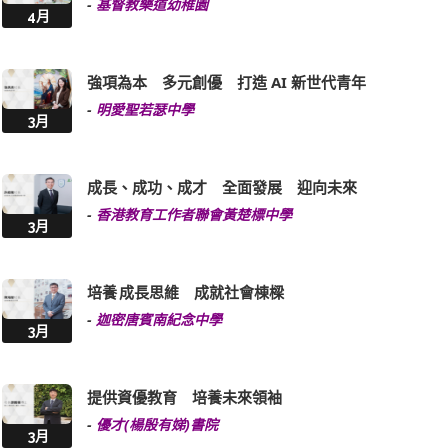
-
基督教樂道幼稚園
4月
強項為本 多元創優 打造 AI 新世代青年
-
明愛聖若瑟中學
3月
成長、成功、成才 全面發展 迎向未來
-
香港教育工作者聯會黃楚標中學
3月
培養 成長思維 成就社會棟樑
-
迦密唐賓南紀念中學
3月
提供資優教育 培養未來領袖
-
優才(楊殷有娣)書院
3月