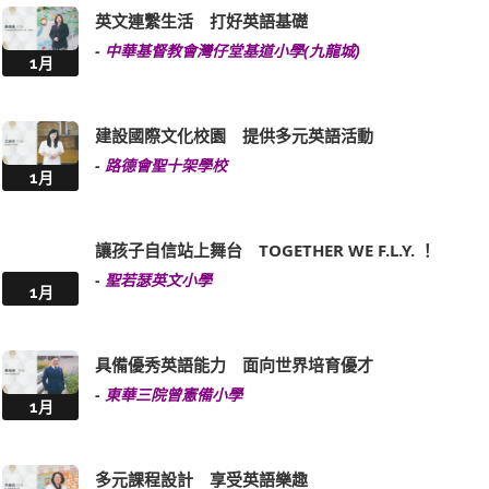
英文連繫生活 打好英語基礎
-
中華基督教會灣仔堂基道小學(九龍城)
1月
建設國際文化校園 提供多元英語活動
-
路德會聖十架學校
1月
讓孩子自信站上舞台 TOGETHER WE F.L.Y. ！
-
聖若瑟英文小學
1月
具備優秀英語能力 面向世界培育優才
-
東華三院曾憲備小學
1月
多元課程設計 享受英語樂趣