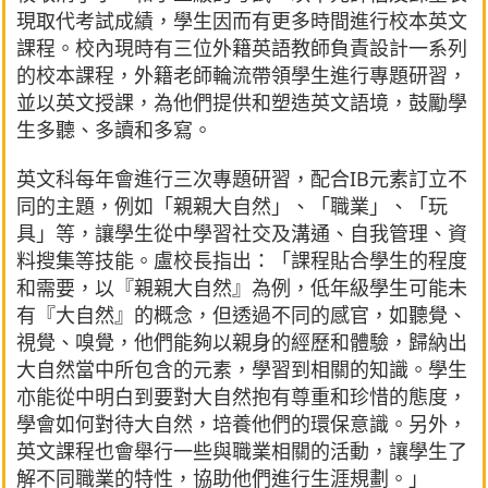
現取代考試成績，學生因而有更多時間進行校本英文
課程。校內現時有三位外籍英語教師負責設計一系列
的校本課程，外籍老師輪流帶領學生進行專題研習，
並以英文授課，為他們提供和塑造英文語境，鼓勵學
生多聽、多讀和多寫。
英文科每年會進行三次專題研習，配合IB元素訂立不
同的主題，例如「親親大自然」、「職業」、「玩
具」等，讓學生從中學習社交及溝通、自我管理、資
料搜集等技能。盧校長指出：「課程貼合學生的程度
和需要，以『親親大自然』為例，低年級學生可能未
有『大自然』的概念，但透過不同的感官，如聽覺、
視覺、嗅覺，他們能夠以親身的經歷和體驗，歸納出
大自然當中所包含的元素，學習到相關的知識。學生
亦能從中明白到要對大自然抱有尊重和珍惜的態度，
學會如何對待大自然，培養他們的環保意識。另外，
英文課程也會舉行一些與職業相關的活動，讓學生了
解不同職業的特性，協助他們進行生涯規劃。」