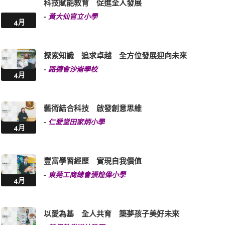
科技賦能教育 促進全人發展
-
黃大仙官立小學
4月
探索知識 追求卓越 全方位發展迎向未來
-
路德會沙崙學校
4月
藝術結合科技 啟發創意思維
-
仁愛堂田家炳小學
4月
豐富學習經歷 實現自我價值
-
東莞工商總會張煌偉小學
4月
以愛為基 全人共育 築夢孩子美好未來