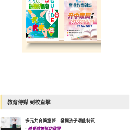
教育傳媒 到校直擊
多元共育築童夢 發掘孩子潛能特質
-
基督教樂道幼稚園