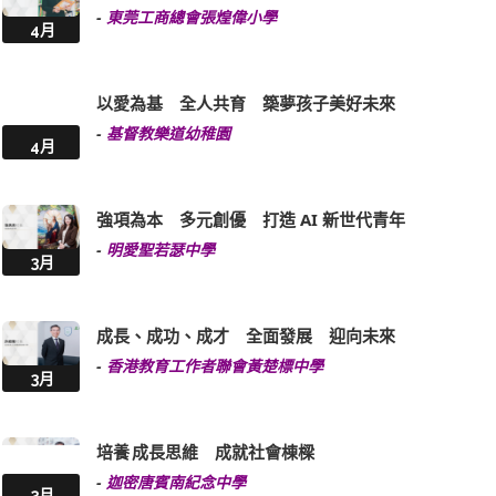
-
東莞工商總會張煌偉小學
4月
以愛為基 全人共育 築夢孩子美好未來
-
基督教樂道幼稚園
4月
強項為本 多元創優 打造 AI 新世代青年
-
明愛聖若瑟中學
3月
成長、成功、成才 全面發展 迎向未來
-
香港教育工作者聯會黃楚標中學
3月
培養 成長思維 成就社會棟樑
-
迦密唐賓南紀念中學
3月