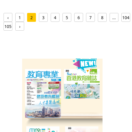
‹
1
2
3
4
5
6
7
8
...
104
105
›