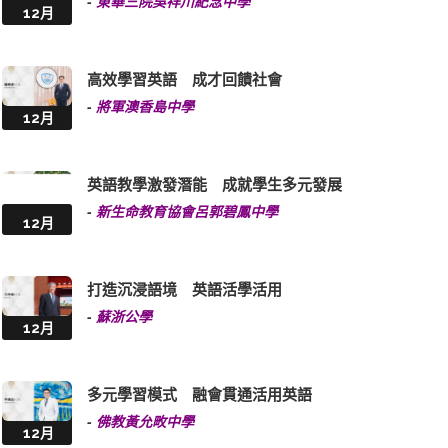
-
東華三院吳祥川紀念中學
12月
高效學習英語 成才回饋社會
-
將軍澳香島中學
12月
英語教學激發潛能 成就學生多元發展
-
新生命教育協會呂郭碧鳳中學
12月
打造沉浸語境 英語活學活用
-
蘇浙公學
12月
多元學習模式 融會貫通活用英語
-
佛教黃允畋中學
12月