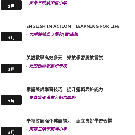
-
東華三院蔡榮星小學
1月
ENGLISH IN ACTION LEARNING FOR LIFE
-
大埔舊墟公立學校(寶湖道)
1月
英語教學高效多元 樂於學習勇於嘗試
-
元朗朗屏邨惠州學校
1月
掌握英語學習技巧 提升邏輯思維能力
-
樂善堂梁黃蕙芳紀念學校
1月
幸福校園強化英語能力 建立良好學習習慣
-
東華三院李東海小學
1月