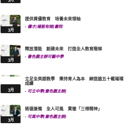
提供資優教育 培養未來領袖
-
優才(楊殷有娣)書院
3月
釋放潛能 創建未來 打造全人教育階梯
-
嗇色園主辦可藝中學
3月
立足全英語教學 秉持育人為本 締造逾五十載璀璨
成績
3月
-
可立中學(嗇色園主辦)
術德兼備 全人可風 貫徹「三得精神」
-
可風中學(嗇色園主辦)
3月