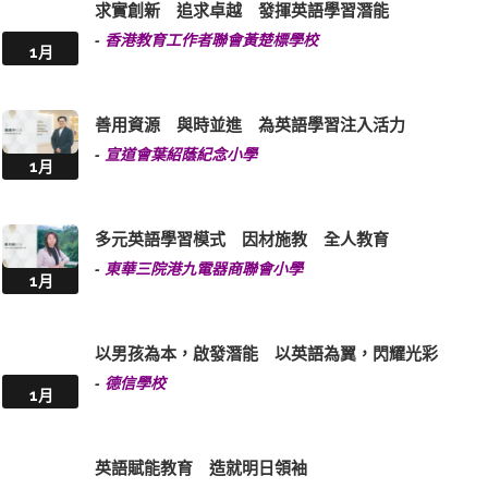
求實創新 追求卓越 發揮英語學習潛能
-
香港教育工作者聯會黃楚標學校
1月
善用資源 與時並進 為英語學習注入活力
-
宣道會葉紹蔭紀念小學
1月
多元英語學習模式 因材施教 全人教育
-
東華三院港九電器商聯會小學
1月
以男孩為本，啟發潛能 以英語為翼，閃耀光彩
-
德信學校
1月
英語賦能教育 造就明日領袖