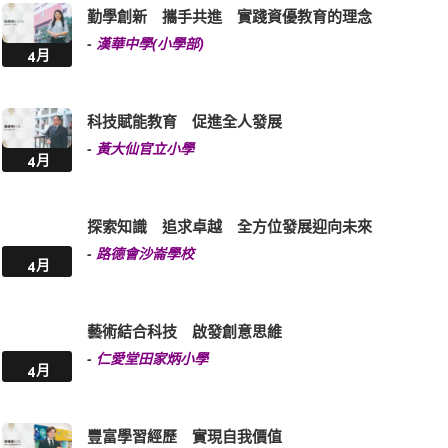
勤學創新 攜手共進 實踐資優教育的理念
-
漢華中學(小學部)
4月
科技賦能教育 促進全人發展
-
黃大仙官立小學
4月
探索知識 追求卓越 全方位發展迎向未來
-
路德會沙崙學校
4月
藝術結合科技 啟發創意思維
-
仁愛堂田家炳小學
4月
豐富學習經歷 實現自我價值