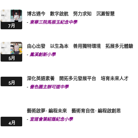
博古通今 數字啟航 努力求知 沉澱智慧
-
東華三院馬振玉紀念中學
7月
由心出發 以生為本 善用獨特環境 拓展多元體驗
-
鳳溪創新小學
5月
深化英語素養 開拓多元發展平台 培育未來人才
5月
-
嗇色園主辦可道中學
藝術啟夢 · 編程未來 藝術育自信 · 編程啟創思
-
宣道會葉紹蔭紀念小學
4月