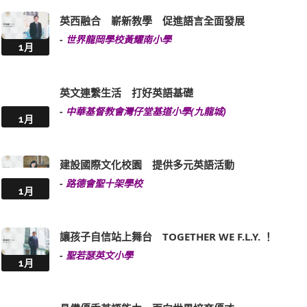
英西融合 嶄新教學 促進語言全面發展
-
世界龍岡學校黃耀南小學
1月
英文連繫生活 打好英語基礎
-
中華基督教會灣仔堂基道小學(九龍城)
1月
建設國際文化校園 提供多元英語活動
-
路德會聖十架學校
1月
讓孩子自信站上舞台 TOGETHER WE F.L.Y. ！
-
聖若瑟英文小學
1月