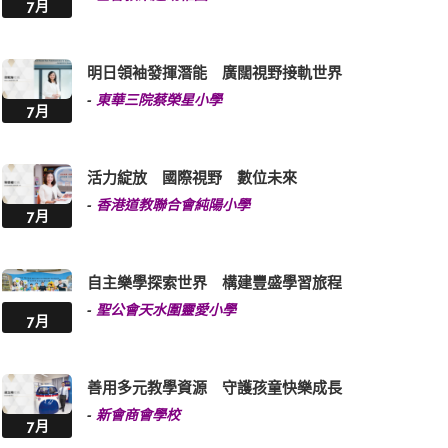
7月
明日領袖發揮潛能 廣闊視野接軌世界
-
東華三院蔡榮星小學
7月
活力綻放 國際視野 數位未來
-
香港道教聯合會純陽小學
7月
自主樂學探索世界 構建豐盛學習旅程
-
聖公會天水圍靈愛小學
7月
善用多元教學資源 守護孩童快樂成長
-
新會商會學校
7月