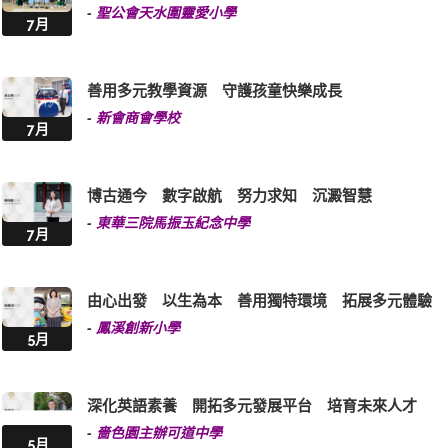
-
聖公會天水圍靈愛小學
7月
善用多元教學資源 守護孩童快樂成長
-
新會商會學校
7月
博古通今 數字啟航 努力求知 沉澱智慧
-
東華三院馬振玉紀念中學
7月
由心出發 以生為本 善用獨特環境 拓展多元體驗
-
鳳溪創新小學
5月
深化英語素養 開拓多元發展平台 培育未來人才
-
嗇色園主辦可道中學
5月