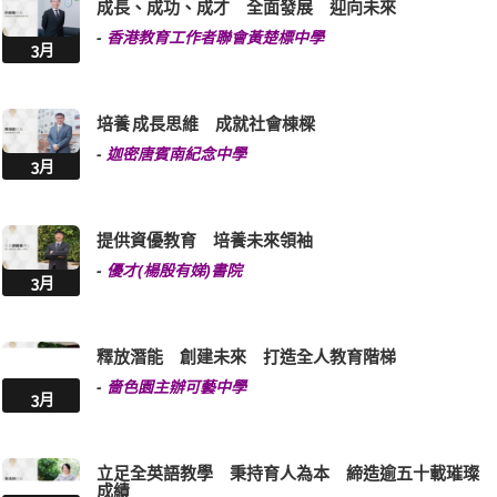
成長、成功、成才 全面發展 迎向未來
-
香港教育工作者聯會黃楚標中學
3月
培養 成長思維 成就社會棟樑
-
迦密唐賓南紀念中學
3月
提供資優教育 培養未來領袖
-
優才(楊殷有娣)書院
3月
釋放潛能 創建未來 打造全人教育階梯
-
嗇色園主辦可藝中學
3月
立足全英語教學 秉持育人為本 締造逾五十載璀璨
成績