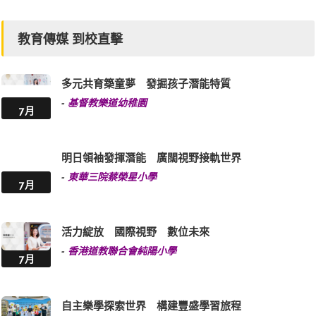
教育傳媒 到校直擊
多元共育築童夢 發掘孩子潛能特質
-
基督教樂道幼稚園
7月
明日領袖發揮潛能 廣闊視野接軌世界
-
東華三院蔡榮星小學
7月
活力綻放 國際視野 數位未來
-
香港道教聯合會純陽小學
7月
自主樂學探索世界 構建豐盛學習旅程