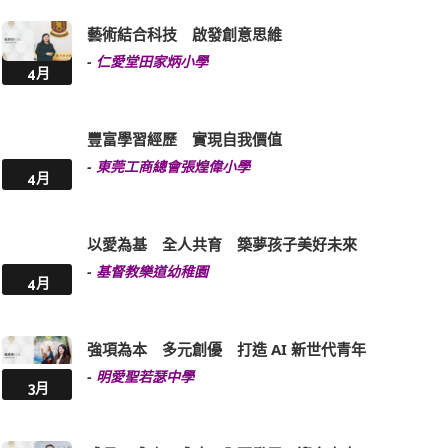
藝術結合科技 啟發創意思維
-
仁愛堂田家炳小學
4月
豐富學習經歷 實現自我價值
-
東莞工商總會張煌偉小學
4月
以愛為基 全人共育 築夢孩子美好未來
-
基督教樂道幼稚園
4月
強項為本 多元創優 打造 AI 新世代青年
-
明愛聖若瑟中學
3月