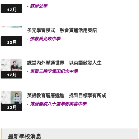
-
蘇浙公學
12月
多元學習模式 融會貫通活用英語
-
佛教黃允畋中學
12月
課堂內外聯通世界 以英語啟發人生
-
東華三院李潤田紀念中學
12月
英語教育層層遞進 找到目標學有所成
-
博愛醫院八十週年鄧英喜中學
12月
最新學校消息