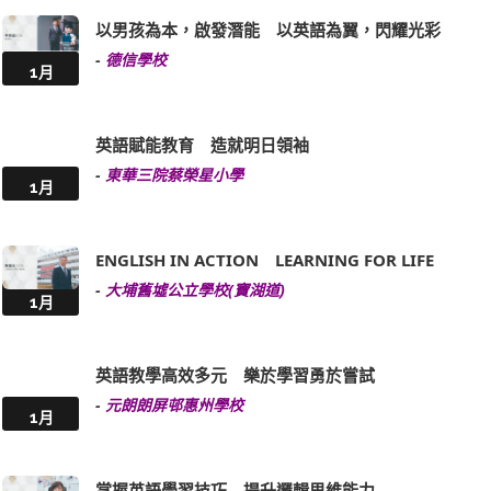
以男孩為本，啟發潛能 以英語為翼，閃耀光彩
-
德信學校
1月
英語賦能教育 造就明日領袖
-
東華三院蔡榮星小學
1月
ENGLISH IN ACTION LEARNING FOR LIFE
-
大埔舊墟公立學校(寶湖道)
1月
英語教學高效多元 樂於學習勇於嘗試
-
元朗朗屏邨惠州學校
1月
掌握英語學習技巧 提升邏輯思維能力