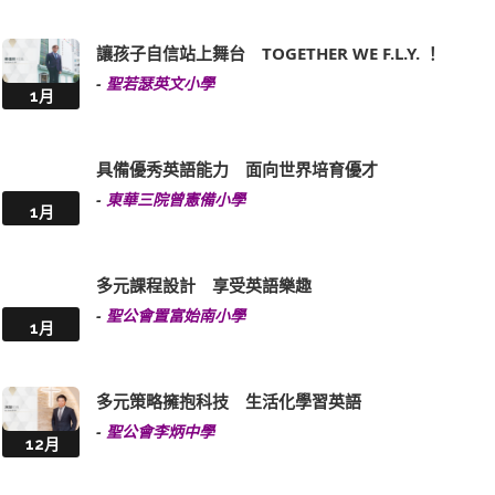
讓孩子自信站上舞台 TOGETHER WE F.L.Y. ！
-
聖若瑟英文小學
1月
具備優秀英語能力 面向世界培育優才
-
東華三院曾憲備小學
1月
多元課程設計 享受英語樂趣
-
聖公會置富始南小學
1月
多元策略擁抱科技 生活化學習英語
-
聖公會李炳中學
12月