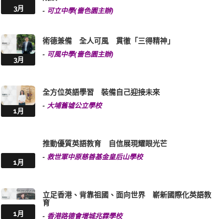
3月
-
可立中學(嗇色園主辦)
術德兼備 全人可風 貫徹「三得精神」
-
可風中學(嗇色園主辦)
3月
全方位英語學習 裝備自己迎接未來
-
大埔舊墟公立學校
1月
推動優質英語教育 自信展現耀眼光芒
-
救世軍中原慈善基金皇后山學校
1月
立足香港、背靠祖國、面向世界 嶄新國際化英語教
育
1月
-
香港路德會增城兆霖學校