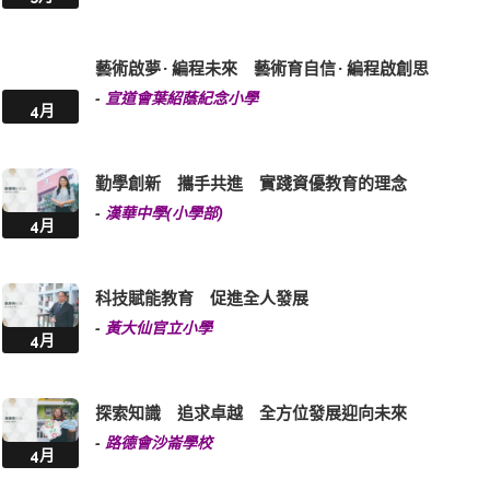
藝術啟夢 · 編程未來 藝術育自信 · 編程啟創思
-
宣道會葉紹蔭紀念小學
4月
勤學創新 攜手共進 實踐資優教育的理念
-
漢華中學(小學部)
4月
科技賦能教育 促進全人發展
-
黃大仙官立小學
4月
探索知識 追求卓越 全方位發展迎向未來
-
路德會沙崙學校
4月