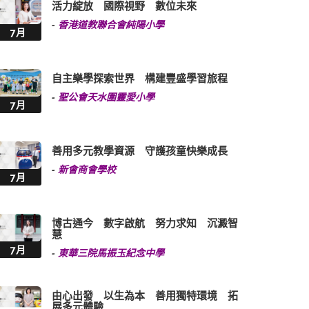
活力綻放 國際視野 數位未來
-
香港道教聯合會純陽小學
7月
自主樂學探索世界 構建豐盛學習旅程
-
聖公會天水圍靈愛小學
7月
善用多元教學資源 守護孩童快樂成長
-
新會商會學校
7月
博古通今 數字啟航 努力求知 沉澱智
慧
7月
-
東華三院馬振玉紀念中學
由心出發 以生為本 善用獨特環境 拓
展多元體驗