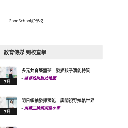
GoodSchool好學校
教育傳媒 到校直擊
多元共育築童夢 發掘孩子潛能特質
-
基督教樂道幼稚園
7月
明日領袖發揮潛能 廣闊視野接軌世界
-
東華三院蔡榮星小學
7月