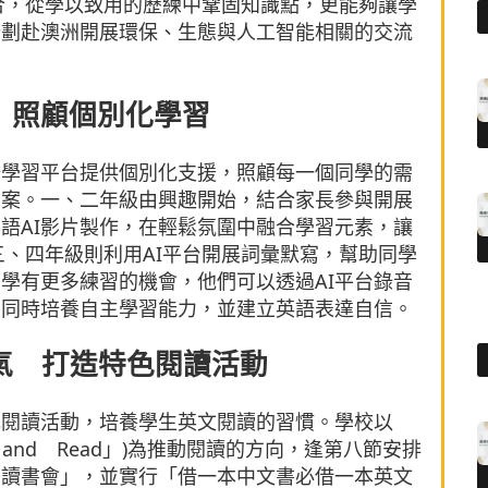
融合，從學以致用的歷練中鞏固知識點，更能夠讓學
計劃赴澳洲開展環保、生態與人工智能相關的交流
。
具 照顧個別化學習
英語學習平台提供個別化支援，照顧每一個同學的需
方案。一、二年級由興趣開始，結合家長參與開展
英語AI影片製作，在輕鬆氛圍中融合學習元素，讓
 Love」；三、四年級則利用AI平台開展詞彙默寫，幫助同學
同學有更多練習的機會，他們可以透過AI平台錄音
，同時培養自主學習能力，並建立英語表達自信。
氣 打造特色閱讀活動
色閱讀活動，培養學生英文閱讀的習慣。學校以
hing and Read」)為推動閱讀的方向，逢第八節安排
意讀書會」，並實行「借一本中文書必借一本英文