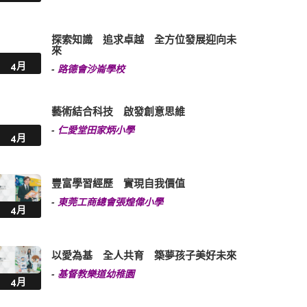
探索知識 追求卓越 全方位發展迎向未
來
4月
-
路德會沙崙學校
藝術結合科技 啟發創意思維
-
仁愛堂田家炳小學
4月
豐富學習經歷 實現自我價值
-
東莞工商總會張煌偉小學
4月
以愛為基 全人共育 築夢孩子美好未來
-
基督教樂道幼稚園
4月