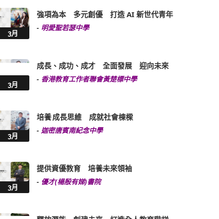
強項為本 多元創優 打造 AI 新世代青年
-
明愛聖若瑟中學
3月
成長、成功、成才 全面發展 迎向未來
-
香港教育工作者聯會黃楚標中學
3月
培養 成長思維 成就社會棟樑
-
迦密唐賓南紀念中學
3月
提供資優教育 培養未來領袖
-
優才(楊殷有娣)書院
3月