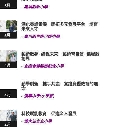
5月
-
鳳溪創新小學
深化英語素養 開拓多元發展平台 培育
未來人才
5月
-
嗇色園主辦可道中學
藝術啟夢 · 編程未來 藝術育自信 · 編程啟
創思
4月
-
宣道會葉紹蔭紀念小學
勤學創新 攜手共進 實踐資優教育的理
念
4月
-
漢華中學(小學部)
科技賦能教育 促進全人發展
-
黃大仙官立小學
4月