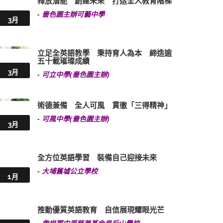
釋放潛能 創建未來 打造全人教育階梯
-
嗇色園主辦可藝中學
3月
立足全英語教學 秉持育人為本 締造逾
五十載璀璨成績
3月
-
可立中學(嗇色園主辦)
術德兼備 全人可風 貫徹「三得精神」
-
可風中學(嗇色園主辦)
3月
全方位英語學習 裝備自己迎接未來
-
大埔舊墟公立學校
1月
推動優質英語教育 自信展現耀眼光芒