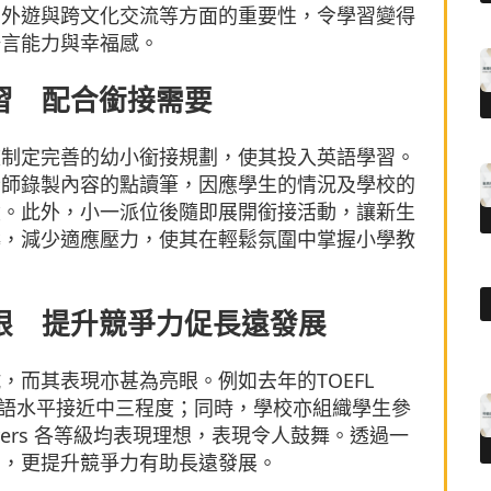
、外遊與跨文化交流等方面的重要性，令學習變得
語言能力與幸福感。
習 配合銜接需要
校制定完善的幼小銜接規劃，使其投入英語學習。
老師錄製內容的點讀筆，因應學生的情況及學校的
彙。此外，小一派位後隨即展開銜接活動，讓新生
疇，減少適應壓力，使其在輕鬆氛圍中掌握小學教
眼 提升競爭力促長遠發展
而其表現亦甚為亮眼。例如去年的TOEFL
，英語水平接近中三程度；同時，學校亦組織學生參
、Flyers 各等級均表現理想，表現令人鼓舞。透過一
力，更提升競爭力有助長遠發展。