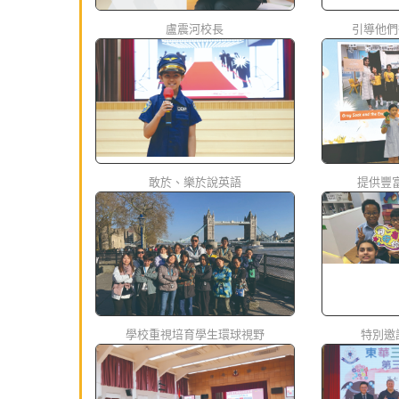
盧震河校長
引導他們
敢於、樂於說英語
提供豐
學校重視培育學生環球視野
特別邀請「