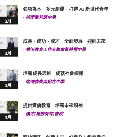
強項為本 多元創優 打造 AI 新世代青年
-
明愛聖若瑟中學
3月
成長、成功、成才 全面發展 迎向未來
-
香港教育工作者聯會黃楚標中學
3月
培養 成長思維 成就社會棟樑
-
迦密唐賓南紀念中學
3月
提供資優教育 培養未來領袖
-
優才(楊殷有娣)書院
3月