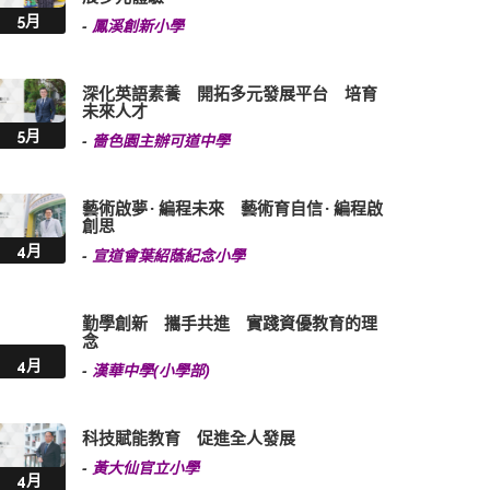
5月
-
鳳溪創新小學
深化英語素養 開拓多元發展平台 培育
未來人才
5月
-
嗇色園主辦可道中學
藝術啟夢 · 編程未來 藝術育自信 · 編程啟
創思
4月
-
宣道會葉紹蔭紀念小學
勤學創新 攜手共進 實踐資優教育的理
念
4月
-
漢華中學(小學部)
科技賦能教育 促進全人發展
-
黃大仙官立小學
4月