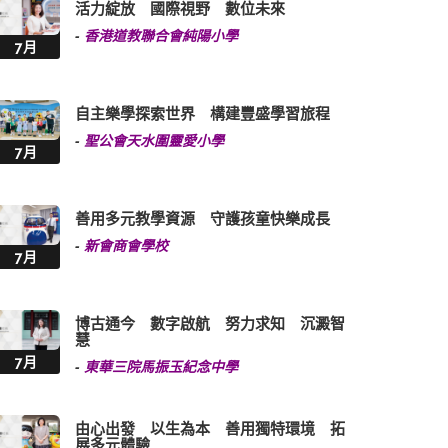
活力綻放 國際視野 數位未來
-
香港道教聯合會純陽小學
7月
自主樂學探索世界 構建豐盛學習旅程
-
聖公會天水圍靈愛小學
7月
善用多元教學資源 守護孩童快樂成長
-
新會商會學校
7月
博古通今 數字啟航 努力求知 沉澱智
慧
7月
-
東華三院馬振玉紀念中學
由心出發 以生為本 善用獨特環境 拓
展多元體驗