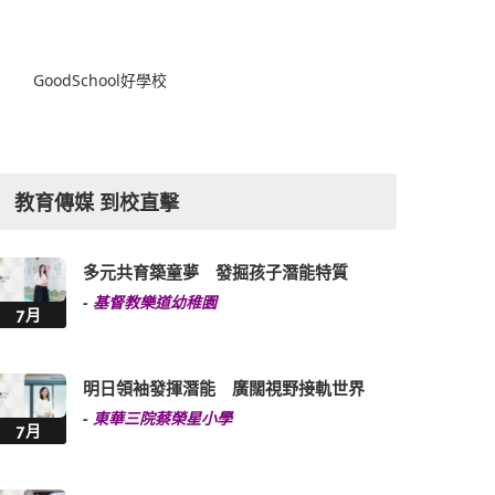
GoodSchool好學校
教育傳媒 到校直擊
多元共育築童夢 發掘孩子潛能特質
-
基督教樂道幼稚園
7月
明日領袖發揮潛能 廣闊視野接軌世界
-
東華三院蔡榮星小學
7月