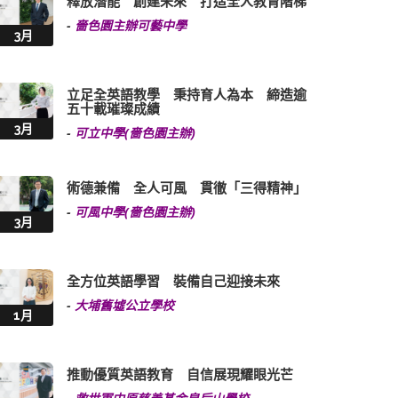
釋放潛能 創建未來 打造全人教育階梯
-
嗇色園主辦可藝中學
3月
立足全英語教學 秉持育人為本 締造逾
五十載璀璨成績
3月
-
可立中學(嗇色園主辦)
術德兼備 全人可風 貫徹「三得精神」
-
可風中學(嗇色園主辦)
3月
全方位英語學習 裝備自己迎接未來
-
大埔舊墟公立學校
1月
推動優質英語教育 自信展現耀眼光芒