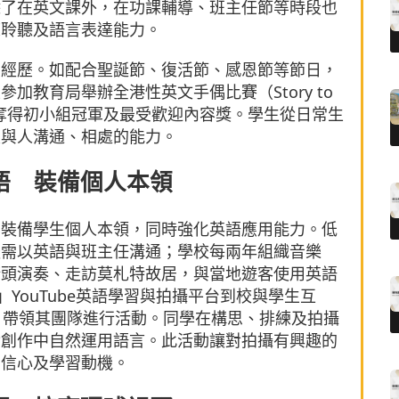
除了在英文課外，在功課輔導、班主任節等時段也
練聆聽及語言表達能力。
習經歷。如配合聖誕節、復活節、感恩節等節日，
加教育局舉辦全港性英文手偶比賽（Story to
on），更一舉奪得初小組冠軍及最受歡迎內容獎。學生從日常生
及與人溝通、相處的能力。
語 裝備個人本領
，裝備學生個人本領，同時強化英語應用能力。低
後需以英語與班主任溝通；學校每兩年組織音樂
街頭演奏、走訪莫札特故居，與當地遊客使用英語
ks」YouTube英語學習與拍攝平台到校與學生互
Lau）帶領其團隊進行活動。同學在構思、排練及拍攝
實創作中自然運用語言。此活動讓對拍攝有興趣的
自信心及學習動機。