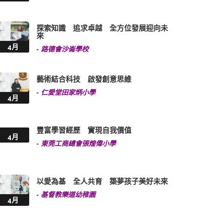
探索知識 追求卓越 全方位發展迎向未
來
4月
-
路德會沙崙學校
藝術結合科技 啟發創意思維
-
仁愛堂田家炳小學
4月
豐富學習經歷 實現自我價值
4月
-
東莞工商總會張煌偉小學
以愛為基 全人共育 築夢孩子美好未來
-
基督教樂道幼稚園
4月