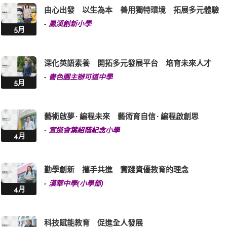
由心出發 以生為本 善用獨特環境 拓展多元體驗
-
鳳溪創新小學
5月
深化英語素養 開拓多元發展平台 培育未來人才
-
嗇色園主辦可道中學
5月
藝術啟夢 · 編程未來 藝術育自信 · 編程啟創思
-
宣道會葉紹蔭紀念小學
4月
勤學創新 攜手共進 實踐資優教育的理念
-
漢華中學(小學部)
4月
科技賦能教育 促進全人發展