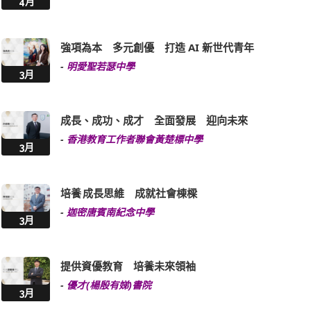
4月
強項為本 多元創優 打造 AI 新世代青年
-
明愛聖若瑟中學
3月
成長、成功、成才 全面發展 迎向未來
-
香港教育工作者聯會黃楚標中學
3月
培養 成長思維 成就社會棟樑
-
迦密唐賓南紀念中學
3月
提供資優教育 培養未來領袖
-
優才(楊殷有娣)書院
3月