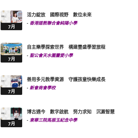
活力綻放 國際視野 數位未來
-
香港道教聯合會純陽小學
7月
自主樂學探索世界 構建豐盛學習旅程
-
聖公會天水圍靈愛小學
7月
善用多元教學資源 守護孩童快樂成長
-
新會商會學校
7月
博古通今 數字啟航 努力求知 沉澱智慧
-
東華三院馬振玉紀念中學
7月