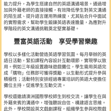
能力提升，為學生搭建自然的英語溝通場景。通過增
加與外籍老師的直接接觸，有效降低學生對英文溝通
的陌生感、提升語言運用熟練度，尤其貼合升中面試
的實際需求，幫助學生鍛鍊英語表達膽量，為應對升
學階段的英文溝通挑戰奠定堅實基礎。
豐富英語活動 享受學習樂趣
學校以多樣化活動營造英語學習氛圍。每月舉辦的英
語日活動，緊扣課程內容設計互動環節，實現學以致
用。例如三年級設置趣味遊戲攤位，學生需用英語完
成「購物」任務即可獲得獎勵，以生動形式提升參與
積極性；活動特別安排經過專業培訓的英語大使擔任
攤位主持，促進學生互動交流。
學校還邀請澳洲國際學校師生到校交流，讓學生在與
外籍來賓的溝通中，增強聽說自信、構建語言思維。
此外，學校開設英文戲劇課程，組織學生參與校際戲