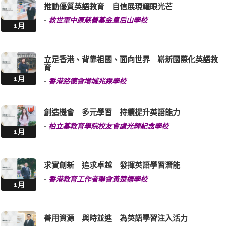
推動優質英語教育 自信展現耀眼光芒
-
救世軍中原慈善基金皇后山學校
1月
立足香港、背靠祖國、面向世界 嶄新國際化英語教
育
1月
-
香港路德會增城兆霖學校
創造機會 多元學習 持續提升英語能力
-
柏立基教育學院校友會盧光輝紀念學校
1月
求實創新 追求卓越 發揮英語學習潛能
-
香港教育工作者聯會黃楚標學校
1月
善用資源 與時並進 為英語學習注入活力