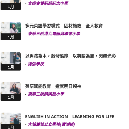
-
宣道會葉紹蔭紀念小學
1月
多元英語學習模式 因材施教 全人教育
-
東華三院港九電器商聯會小學
1月
以男孩為本，啟發潛能 以英語為翼，閃耀光彩
-
德信學校
1月
英語賦能教育 造就明日領袖
-
東華三院蔡榮星小學
1月
ENGLISH IN ACTION LEARNING FOR LIFE
-
大埔舊墟公立學校(寶湖道)
1月