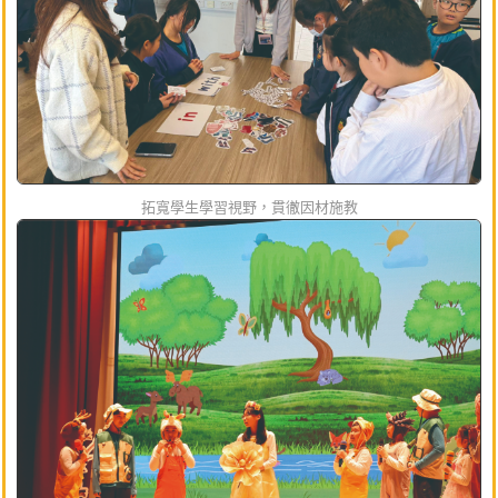
拓寬學生學習視野，貫徹因材施教