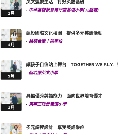
英文連繫生活 打好英語基礎
-
中華基督教會灣仔堂基道小學(九龍城)
1月
建設國際文化校園 提供多元英語活動
-
路德會聖十架學校
1月
讓孩子自信站上舞台 TOGETHER WE F.L.Y. ！
-
聖若瑟英文小學
1月
具備優秀英語能力 面向世界培育優才
-
東華三院曾憲備小學
1月
多元課程設計 享受英語樂趣