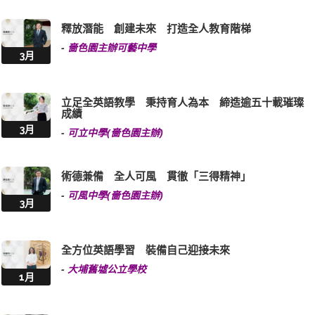
釋放潛能 創建未來 打造全人教育階梯
-
嗇色園主辦可藝中學
3月
立足全英語教學 秉持育人為本 締造逾五十載璀璨
成績
3月
-
可立中學(嗇色園主辦)
術德兼備 全人可風 貫徹「三得精神」
-
可風中學(嗇色園主辦)
3月
全方位英語學習 裝備自己迎接未來
-
大埔舊墟公立學校
1月