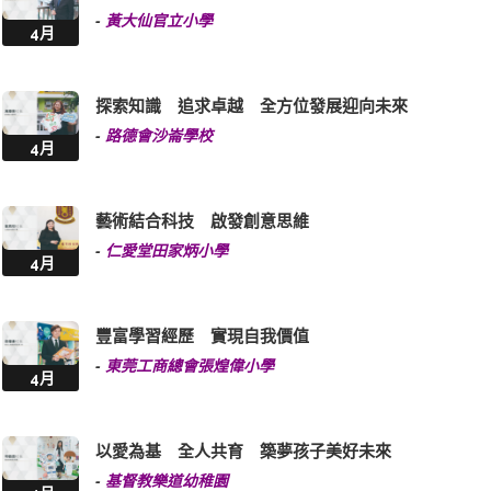
-
黃大仙官立小學
4月
探索知識 追求卓越 全方位發展迎向未來
-
路德會沙崙學校
4月
藝術結合科技 啟發創意思維
-
仁愛堂田家炳小學
4月
豐富學習經歷 實現自我價值
-
東莞工商總會張煌偉小學
4月
以愛為基 全人共育 築夢孩子美好未來
-
基督教樂道幼稚園