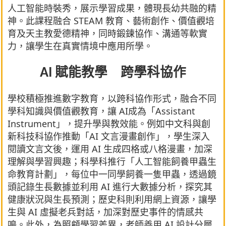
人工智能時裝秀，展示學習成果，體現長幼共融的精
神。此課程融合 STEAM 教育、藝術創作、價值觀培
育及天主教愛德精神，同時鍛鍊協作、溝通等軟實
力，讓學生在真實情境中應用所學。
AI 賦能教學 跨學科協作
學校積極推進數字教育，以跨科協作形式，融合不同
學科知識與價值觀教育，讓 AI成為「Assistant
Instrument」，提升學與教效能。例如中文科與創
新科技科協作推動「AI 文言漫畫創作」，學生深入
閱讀文言文後，運用 AI 生成四格或八格漫畫，加深
理解與學習興趣；科學科推行「人工智能飼養甲蟲生
命教育計劃」，每位中一同學飼養一隻甲蟲，透過鏡
頭記錄生長數據並利用 AI 進行大數據分析，探究其
健康狀況與生長預測；歷史科則利用網上資源，讓學
生與 AI 虛擬老兵對話，加深對歷史事件的情感共
鳴。此外，為照顧學習差異，老師善用 AI 設計分層