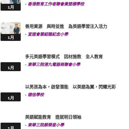
-
香港教育工作者聯會黃楚標學校
1月
善用資源 與時並進 為英語學習注入活力
-
宣道會葉紹蔭紀念小學
1月
多元英語學習模式 因材施教 全人教育
-
東華三院港九電器商聯會小學
1月
以男孩為本，啟發潛能 以英語為翼，閃耀光彩
-
德信學校
1月
英語賦能教育 造就明日領袖
-
東華三院蔡榮星小學
1月