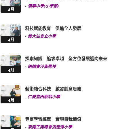
-
漢華中學(小學部)
4月
科技賦能教育 促進全人發展
-
黃大仙官立小學
4月
探索知識 追求卓越 全方位發展迎向未來
-
路德會沙崙學校
4月
藝術結合科技 啟發創意思維
-
仁愛堂田家炳小學
4月
豐富學習經歷 實現自我價值
-
東莞工商總會張煌偉小學