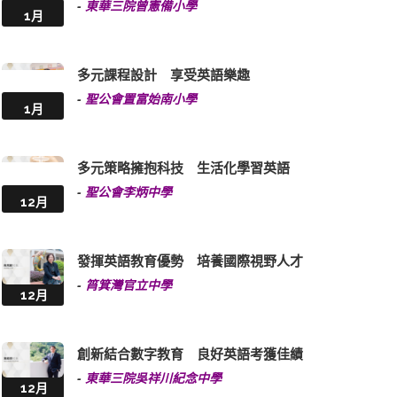
-
東華三院曾憲備小學
1月
多元課程設計 享受英語樂趣
-
聖公會置富始南小學
1月
多元策略擁抱科技 生活化學習英語
-
聖公會李炳中學
12月
發揮英語教育優勢 培養國際視野人才
-
筲箕灣官立中學
12月
創新結合數字教育 良好英語考獲佳績
-
東華三院吳祥川紀念中學
12月