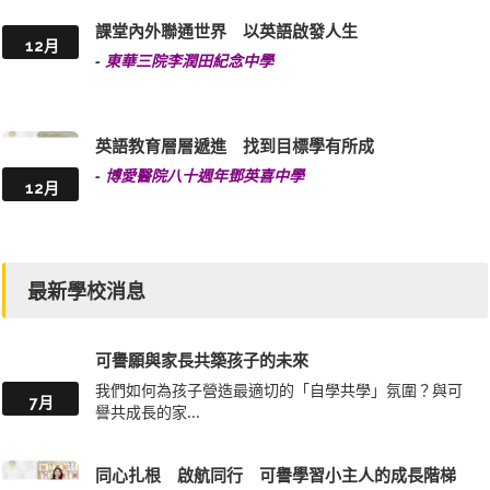
課堂內外聯通世界 以英語啟發人生
12月
-
東華三院李潤田紀念中學
英語教育層層遞進 找到目標學有所成
-
博愛醫院八十週年鄧英喜中學
12月
最新學校消息
可譽願與家長共築孩子的未來
我們如何為孩子營造最適切的「自學共學」氛圍？與可
7月
譽共成長的家...
同心扎根 啟航同行 可譽學習小主人的成長階梯