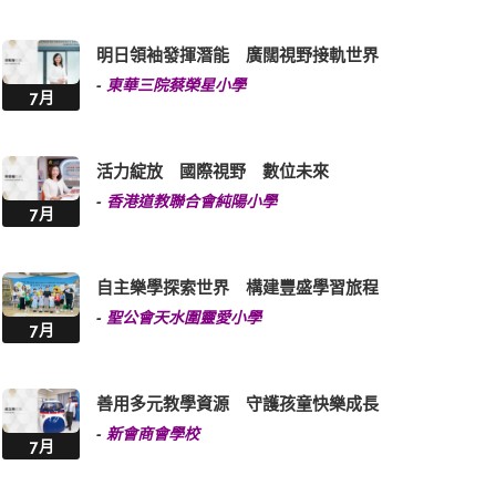
明日領袖發揮潛能 廣闊視野接軌世界
-
東華三院蔡榮星小學
7月
活力綻放 國際視野 數位未來
-
香港道教聯合會純陽小學
7月
自主樂學探索世界 構建豐盛學習旅程
-
聖公會天水圍靈愛小學
7月
善用多元教學資源 守護孩童快樂成長
-
新會商會學校
7月