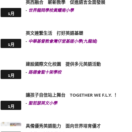
英西融合 嶄新教學 促進語言全面發展
-
世界龍岡學校黃耀南小學
1月
英文連繫生活 打好英語基礎
-
中華基督教會灣仔堂基道小學(九龍城)
1月
建設國際文化校園 提供多元英語活動
-
路德會聖十架學校
1月
讓孩子自信站上舞台 TOGETHER WE F.L.Y. ！
-
聖若瑟英文小學
1月
具備優秀英語能力 面向世界培育優才