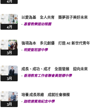
4月
以愛為基 全人共育 築夢孩子美好未來
-
基督教樂道幼稚園
4月
強項為本 多元創優 打造 AI 新世代青年
-
明愛聖若瑟中學
3月
成長、成功、成才 全面發展 迎向未來
-
香港教育工作者聯會黃楚標中學
3月
培養 成長思維 成就社會棟樑
-
迦密唐賓南紀念中學
3月