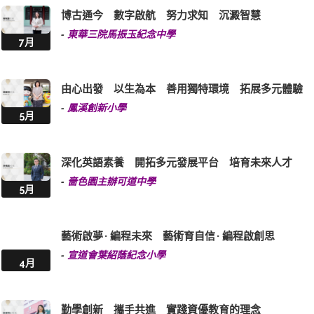
博古通今 數字啟航 努力求知 沉澱智慧
-
東華三院馬振玉紀念中學
7月
由心出發 以生為本 善用獨特環境 拓展多元體驗
-
鳳溪創新小學
5月
深化英語素養 開拓多元發展平台 培育未來人才
-
嗇色園主辦可道中學
5月
藝術啟夢 · 編程未來 藝術育自信 · 編程啟創思
-
宣道會葉紹蔭紀念小學
4月
勤學創新 攜手共進 實踐資優教育的理念