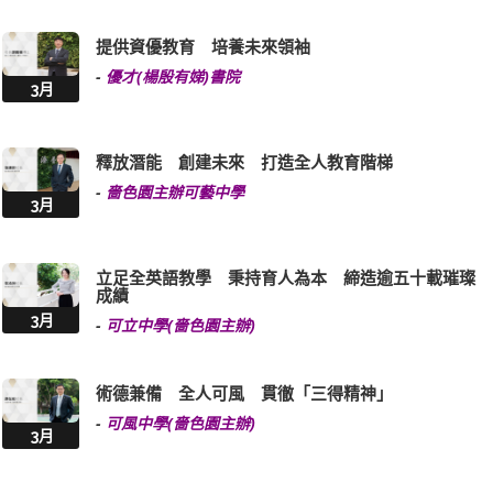
提供資優教育 培養未來領袖
-
優才(楊殷有娣)書院
3月
釋放潛能 創建未來 打造全人教育階梯
-
嗇色園主辦可藝中學
3月
立足全英語教學 秉持育人為本 締造逾五十載璀璨
成績
3月
-
可立中學(嗇色園主辦)
術德兼備 全人可風 貫徹「三得精神」
-
可風中學(嗇色園主辦)
3月