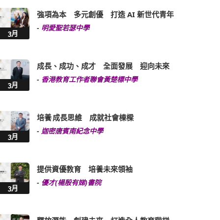
強項為本 多元創優 打造 AI 新世代青年
-
明愛聖若瑟中學
3月
成長、成功、成才 全面發展 迎向未來
-
香港教育工作者聯會黃楚標中學
3月
培養 成長思維 成就社會棟樑
-
迦密唐賓南紀念中學
3月
提供資優教育 培養未來領袖
-
優才(楊殷有娣)書院
3月