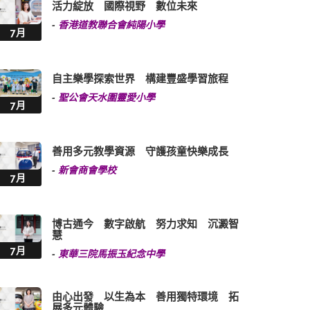
活力綻放 國際視野 數位未來
-
香港道教聯合會純陽小學
7月
自主樂學探索世界 構建豐盛學習旅程
-
聖公會天水圍靈愛小學
7月
善用多元教學資源 守護孩童快樂成長
-
新會商會學校
7月
博古通今 數字啟航 努力求知 沉澱智
慧
7月
-
東華三院馬振玉紀念中學
由心出發 以生為本 善用獨特環境 拓
展多元體驗