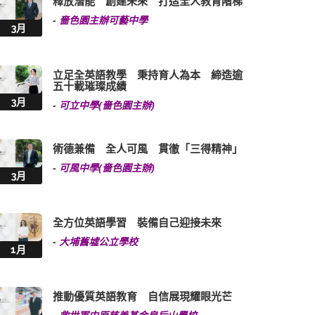
釋放潛能 創建未來 打造全人教育階梯
-
嗇色園主辦可藝中學
3月
立足全英語教學 秉持育人為本 締造逾
五十載璀璨成績
3月
-
可立中學(嗇色園主辦)
術德兼備 全人可風 貫徹「三得精神」
-
可風中學(嗇色園主辦)
3月
全方位英語學習 裝備自己迎接未來
-
大埔舊墟公立學校
1月
推動優質英語教育 自信展現耀眼光芒