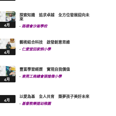
探索知識 追求卓越 全方位發展迎向未
來
4月
-
路德會沙崙學校
藝術結合科技 啟發創意思維
-
仁愛堂田家炳小學
4月
豐富學習經歷 實現自我價值
-
東莞工商總會張煌偉小學
4月
以愛為基 全人共育 築夢孩子美好未來
4月
-
基督教樂道幼稚園