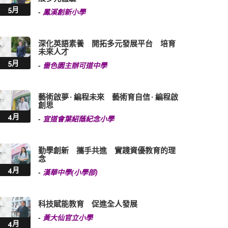
5月
-
鳳溪創新小學
深化英語素養 開拓多元發展平台 培育
未來人才
5月
-
嗇色園主辦可道中學
藝術啟夢 · 編程未來 藝術育自信 · 編程啟
創思
4月
-
宣道會葉紹蔭紀念小學
勤學創新 攜手共進 實踐資優教育的理
念
4月
-
漢華中學(小學部)
科技賦能教育 促進全人發展
-
黃大仙官立小學
4月