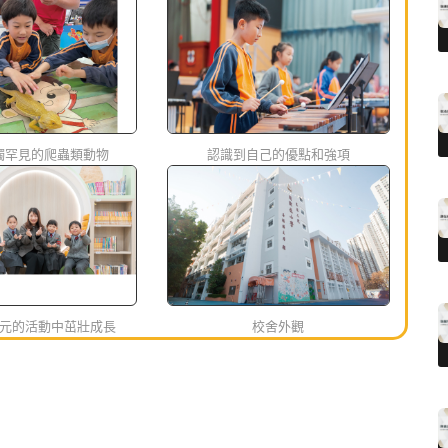
觸罕見的爬蟲類動物
認識到自己的優點和強項
元的活動中茁壯成長
校舍外觀