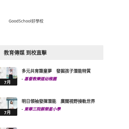
GoodSchool好學校
教育傳媒 到校直擊
多元共育築童夢 發掘孩子潛能特質
-
基督教樂道幼稚園
7月
明日領袖發揮潛能 廣闊視野接軌世界
-
東華三院蔡榮星小學
7月