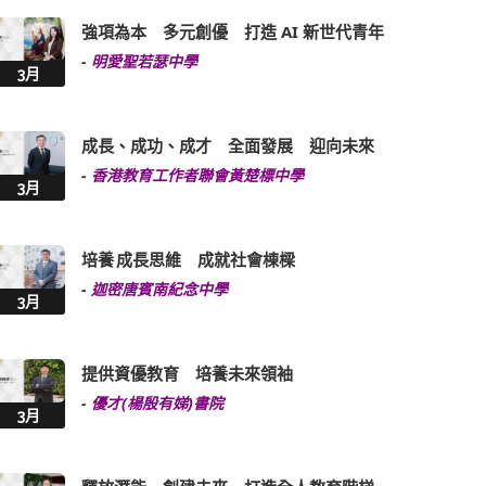
強項為本 多元創優 打造 AI 新世代青年
-
明愛聖若瑟中學
3月
成長、成功、成才 全面發展 迎向未來
-
香港教育工作者聯會黃楚標中學
3月
培養 成長思維 成就社會棟樑
-
迦密唐賓南紀念中學
3月
提供資優教育 培養未來領袖
-
優才(楊殷有娣)書院
3月