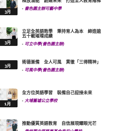
釋放潛能 創建未來 打造全人教育階梯
-
嗇色園主辦可藝中學
3月
立足全英語教學 秉持育人為本 締造逾
五十載璀璨成績
3月
-
可立中學(嗇色園主辦)
術德兼備 全人可風 貫徹「三得精神」
3月
-
可風中學(嗇色園主辦)
全方位英語學習 裝備自己迎接未來
-
大埔舊墟公立學校
1月
推動優質英語教育 自信展現耀眼光芒