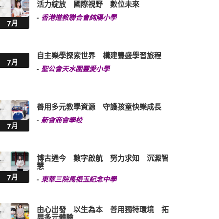
活力綻放 國際視野 數位未來
-
香港道教聯合會純陽小學
7月
自主樂學探索世界 構建豐盛學習旅程
7月
-
聖公會天水圍靈愛小學
善用多元教學資源 守護孩童快樂成長
-
新會商會學校
7月
博古通今 數字啟航 努力求知 沉澱智
慧
7月
-
東華三院馬振玉紀念中學
由心出發 以生為本 善用獨特環境 拓
展多元體驗