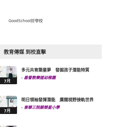
GoodSchool好學校
教育傳媒 到校直擊
多元共育築童夢 發掘孩子潛能特質
-
基督教樂道幼稚園
7月
明日領袖發揮潛能 廣闊視野接軌世界
-
東華三院蔡榮星小學
7月