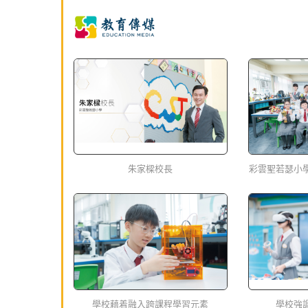
朱家樑校長
彩雲聖若瑟小
學校藉着融入跨課程學習元素
學校強