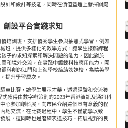
式設計和設計等技能，同時在價值塑造上發揮關鍵
」
 創設平台實踐求知
M資優培訓班，安排優秀學生參與抽離式學習，例如
機械班，提供多樣化的教學方式，讓學生接觸課程
啟發孩子的求知探索和解決問題的能力，因此對於
種比賽和境外交流，在實踐中鍛鍊科技應用能力，開
所強調科創的江門和上海學校締結姊妹校，為精英學
營，提升學習層次。
四驅車比賽，讓學生展示才華，透過經驗和交流獲
h」程式獲得由數字辦策劃的2023年香港資訊及通訊科
展中心參加創科展，向市民介紹這個具有意義的程
與內地交流。在比賽過程中，學生不僅能學以致
人發展，這同時也是磨練表達技巧、拓展視野的良