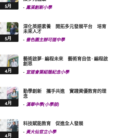
5月
-
鳳溪創新小學
深化英語素養 開拓多元發展平台 培育
未來人才
5月
-
嗇色園主辦可道中學
藝術啟夢 · 編程未來 藝術育自信 · 編程啟
創思
4月
-
宣道會葉紹蔭紀念小學
勤學創新 攜手共進 實踐資優教育的理
念
4月
-
漢華中學(小學部)
科技賦能教育 促進全人發展
-
黃大仙官立小學
4月