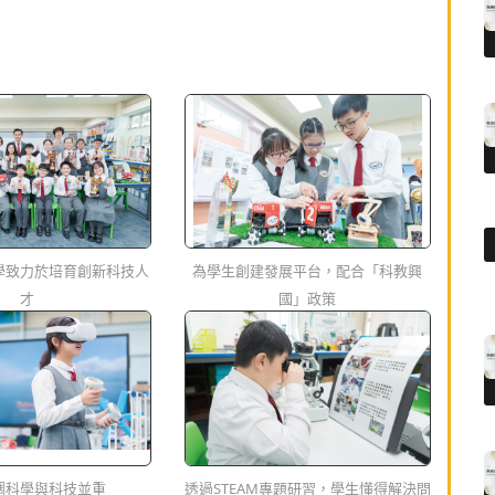
學致力於培育創新科技人
為學生創建發展平台，配合「科教興
才
國」政策
調科學與科技並重
透過STEAM專題研習，學生懂得解決問