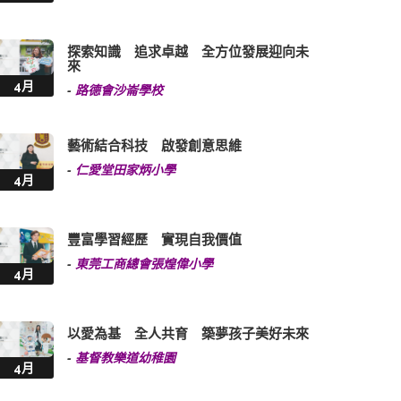
探索知識 追求卓越 全方位發展迎向未
來
4月
-
路德會沙崙學校
藝術結合科技 啟發創意思維
-
仁愛堂田家炳小學
4月
豐富學習經歷 實現自我價值
-
東莞工商總會張煌偉小學
4月
以愛為基 全人共育 築夢孩子美好未來
-
基督教樂道幼稚園
4月