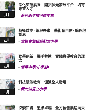
深化英語素養 開拓多元發展平台 培育
未來人才
5月
-
嗇色園主辦可道中學
藝術啟夢 · 編程未來 藝術育自信 · 編程啟
創思
4月
-
宣道會葉紹蔭紀念小學
勤學創新 攜手共進 實踐資優教育的理
念
4月
-
漢華中學(小學部)
科技賦能教育 促進全人發展
-
黃大仙官立小學
4月
探索知識 追求卓越 全方位發展迎向未