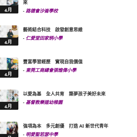
來
4月
-
路德會沙崙學校
藝術結合科技 啟發創意思維
-
仁愛堂田家炳小學
4月
豐富學習經歷 實現自我價值
-
東莞工商總會張煌偉小學
4月
以愛為基 全人共育 築夢孩子美好未來
-
基督教樂道幼稚園
4月
強項為本 多元創優 打造 AI 新世代青年
-
明愛聖若瑟中學