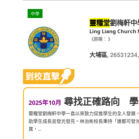
中學
劉梅軒中
靈糧堂
Ling Liang Church 
《原稱： 》
, 265312
大埔區
尋找正確路向 學
2025年10月
靈糧堂劉梅軒中學一直以來致力促進學生的全人發展
助學生成長並發光發亮。林治彬校長秉持「誰都可發
異，...