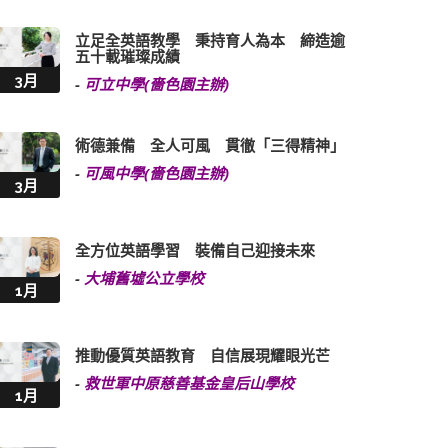
立足全英語教學 秉持育人為本 締造逾
五十載璀璨成績
3月
-
可立中學(嗇色園主辦)
術德兼備 全人可風 貫徹「三得精神」
-
可風中學(嗇色園主辦)
3月
全方位英語學習 裝備自己迎接未來
-
大埔舊墟公立學校
1月
推動優質英語教育 自信展現耀眼光芒
-
救世軍中原慈善基金皇后山學校
1月