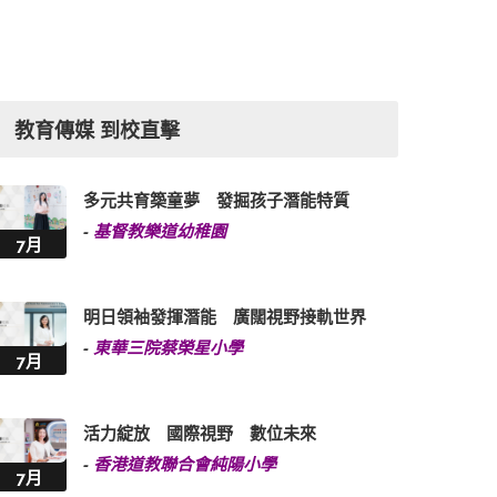
教育傳媒 到校直擊
多元共育築童夢 發掘孩子潛能特質
-
基督教樂道幼稚園
7月
明日領袖發揮潛能 廣闊視野接軌世界
-
東華三院蔡榮星小學
7月
活力綻放 國際視野 數位未來
-
香港道教聯合會純陽小學
7月