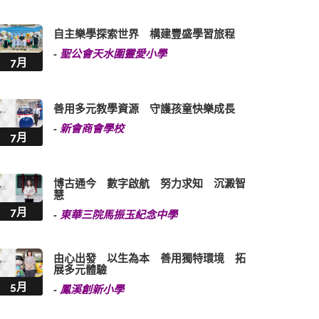
自主樂學探索世界 構建豐盛學習旅程
-
聖公會天水圍靈愛小學
7月
善用多元教學資源 守護孩童快樂成長
-
新會商會學校
7月
博古通今 數字啟航 努力求知 沉澱智
慧
7月
-
東華三院馬振玉紀念中學
由心出發 以生為本 善用獨特環境 拓
展多元體驗
5月
-
鳳溪創新小學