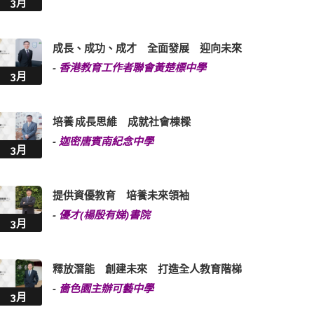
3月
成長、成功、成才 全面發展 迎向未來
-
香港教育工作者聯會黃楚標中學
3月
培養 成長思維 成就社會棟樑
-
迦密唐賓南紀念中學
3月
提供資優教育 培養未來領袖
-
優才(楊殷有娣)書院
3月
釋放潛能 創建未來 打造全人教育階梯
-
嗇色園主辦可藝中學
3月