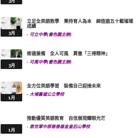
3月
立足全英語教學 秉持育人為本 締造逾五十載璀璨
成績
3月
-
可立中學(嗇色園主辦)
術德兼備 全人可風 貫徹「三得精神」
-
可風中學(嗇色園主辦)
3月
全方位英語學習 裝備自己迎接未來
-
大埔舊墟公立學校
1月
推動優質英語教育 自信展現耀眼光芒
-
救世軍中原慈善基金皇后山學校
1月