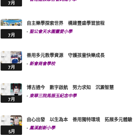
7月
自主樂學探索世界 構建豐盛學習旅程
-
聖公會天水圍靈愛小學
7月
善用多元教學資源 守護孩童快樂成長
-
新會商會學校
7月
博古通今 數字啟航 努力求知 沉澱智慧
-
東華三院馬振玉紀念中學
7月
由心出發 以生為本 善用獨特環境 拓展多元體驗
-
鳳溪創新小學
5月