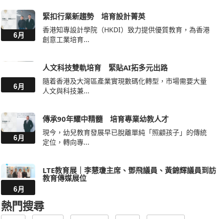
緊扣行業新趨勢 培育設計菁英
香港知專設計學院（HKDI）致力提供優質教育，為香港
6月
創意工業培育...
人文科技雙軌培育 緊貼AI拓多元出路
隨着香港及大灣區產業實現數碼化轉型，市場需要大量
6月
人文與科技兼...
傳承90年耀中精髓 培育專業幼教人才
現今，幼兒教育發展早已脫離單純「照顧孩子」的傳統
6月
定位，轉向專...
LTE教育展｜李慧瓊主席、鄧飛議員、黃錦輝議員到訪
教育傳媒展位
6月
熱門搜尋