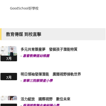
GoodSchool好學校
教育傳媒 到校直擊
多元共育築童夢 發掘孩子潛能特質
-
基督教樂道幼稚園
7月
明日領袖發揮潛能 廣闊視野接軌世界
7月
-
東華三院蔡榮星小學
活力綻放 國際視野 數位未來
-
香港道教聯合會純陽小學