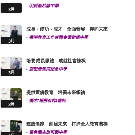
-
明愛聖若瑟中學
3月
成長、成功、成才 全面發展 迎向未來
-
香港教育工作者聯會黃楚標中學
3月
培養 成長思維 成就社會棟樑
-
迦密唐賓南紀念中學
3月
提供資優教育 培養未來領袖
-
優才(楊殷有娣)書院
3月
釋放潛能 創建未來 打造全人教育階梯
-
嗇色園主辦可藝中學