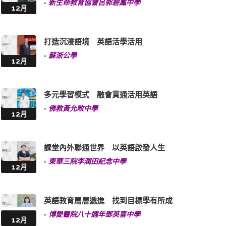
-
新生命教育協會呂郭碧鳳中學
12月
打造沉浸語境 英語活學活用
-
蘇浙公學
12月
多元學習模式 融會貫通活用英語
-
佛教黃允畋中學
12月
課堂內外聯通世界 以英語啟發人生
-
東華三院李潤田紀念中學
12月
英語教育層層遞進 找到目標學有所成
-
博愛醫院八十週年鄧英喜中學
12月