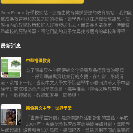
GoodSchool好學校網站，這是由教育傳媒營運的教育網站，我們期
望成為教育界和家長之間的橋樑，讓學界可以在這裡發放訊息，把
學校內的教學政策和好人好事發送出去，而家長也能夠第一時間獲
悉學校的亮點美事，讓他們能夠為子女尋找最適合的學校和課程。
最新消息
中華禮儀教育
為了讓學界在中國傳統文化涵養及品德教育的範疇
上，得到理論與實踐並行的支援，在社會上形成清
流，造福下一代，香港中文大學文學院國學中心聯同清華大學中國
經學研究院和馮燊均國學基金會，攜手推動「禮儀文明教育項
目」，歡迎學校、教師和家長一同參與。
惠僑英文中學：世界學堂
「世界學堂計劃」是惠僑課外活動計劃的重點，早於
2001年，惠僑配合教育改革建議開展該計劃，冀盼學
生超越學科課程和考試的局限，擴闊眼界，體驗與別不同的學習經