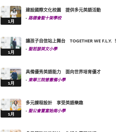
建設國際文化校園 提供多元英語活動
-
路德會聖十架學校
1月
讓孩子自信站上舞台 TOGETHER WE F.L.Y. ！
-
聖若瑟英文小學
1月
具備優秀英語能力 面向世界培育優才
-
東華三院曾憲備小學
1月
多元課程設計 享受英語樂趣
-
聖公會置富始南小學
1月