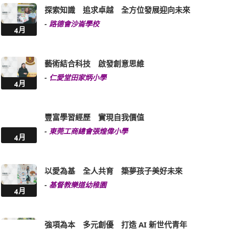
探索知識 追求卓越 全方位發展迎向未來
-
路德會沙崙學校
4月
藝術結合科技 啟發創意思維
-
仁愛堂田家炳小學
4月
豐富學習經歷 實現自我價值
-
東莞工商總會張煌偉小學
4月
以愛為基 全人共育 築夢孩子美好未來
-
基督教樂道幼稚園
4月
強項為本 多元創優 打造 AI 新世代青年