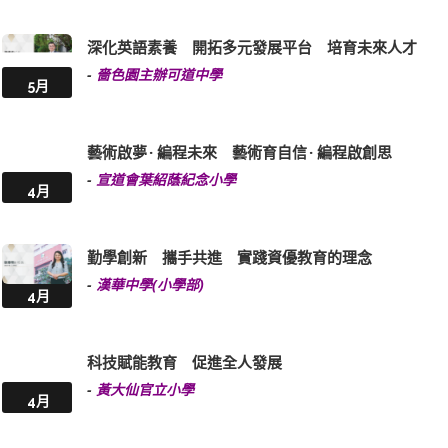
深化英語素養 開拓多元發展平台 培育未來人才
-
嗇色園主辦可道中學
5月
藝術啟夢 · 編程未來 藝術育自信 · 編程啟創思
-
宣道會葉紹蔭紀念小學
4月
勤學創新 攜手共進 實踐資優教育的理念
-
漢華中學(小學部)
4月
科技賦能教育 促進全人發展
-
黃大仙官立小學
4月