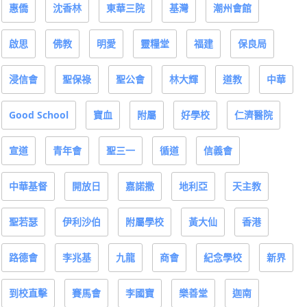
惠僑
沈香林
東華三院
基灣
潮州會館
啟思
佛教
明愛
靈糧堂
福建
保良局
浸信會
聖保祿
聖公會
林大輝
道教
中華
Good School
寶血
附屬
好學校
仁濟醫院
宣道
青年會
聖三一
循道
信義會
中華基督
開放日
嘉諾撒
地利亞
天主教
聖若瑟
伊利沙伯
附屬學校
黃大仙
香港
路德會
李兆基
九龍
商會
紀念學校
新界
到校直擊
賽馬會
李國寶
樂善堂
迦南