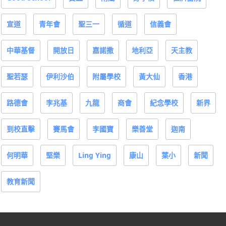
宣道
青年會
聖三一
循道
信義會
中華基督
開放日
嘉諾撒
地利亞
天主教
聖若瑟
伊利沙伯
附屬學校
黃大仙
香港
路德會
李兆基
九龍
商會
紀念學校
新界
到校直擊
賽馬會
李國寶
樂善堂
迦南
何明華
堅樂
Ling Ying
康山
葉小
新聞
教育新聞