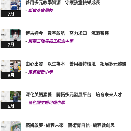
善用多元教學資源 守護孩童快樂成長
-
新會商會學校
7月
博古通今 數字啟航 努力求知 沉澱智慧
-
東華三院馬振玉紀念中學
7月
由心出發 以生為本 善用獨特環境 拓展多元體驗
-
鳳溪創新小學
5月
深化英語素養 開拓多元發展平台 培育未來人才
-
嗇色園主辦可道中學
5月
藝術啟夢 · 編程未來 藝術育自信 · 編程啟創思