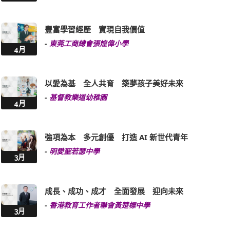
豐富學習經歷 實現自我價值
-
東莞工商總會張煌偉小學
4月
以愛為基 全人共育 築夢孩子美好未來
-
基督教樂道幼稚園
4月
強項為本 多元創優 打造 AI 新世代青年
-
明愛聖若瑟中學
3月
成長、成功、成才 全面發展 迎向未來
-
香港教育工作者聯會黃楚標中學
3月