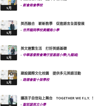
-
新會商會學校
1月
英西融合 嶄新教學 促進語言全面發展
-
世界龍岡學校黃耀南小學
1月
英文連繫生活 打好英語基礎
-
中華基督教會灣仔堂基道小學(九龍城)
1月
建設國際文化校園 提供多元英語活動
-
路德會聖十架學校
1月
讓孩子自信站上舞台 TOGETHER WE F.L.Y. ！
-
聖若瑟英文小學