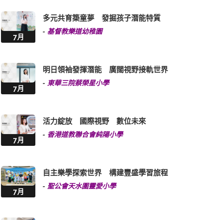
多元共育築童夢 發掘孩子潛能特質
-
基督教樂道幼稚園
7月
明日領袖發揮潛能 廣闊視野接軌世界
-
東華三院蔡榮星小學
7月
活力綻放 國際視野 數位未來
-
香港道教聯合會純陽小學
7月
自主樂學探索世界 構建豐盛學習旅程
-
聖公會天水圍靈愛小學
7月