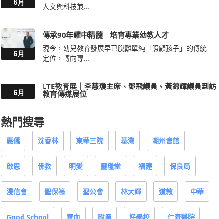
6月
人文與科技兼...
傳承90年耀中精髓 培育專業幼教人才
現今，幼兒教育發展早已脫離單純「照顧孩子」的傳統
6月
定位，轉向專...
LTE教育展｜李慧瓊主席、鄧飛議員、黃錦輝議員到訪
6月
教育傳媒展位
熱門搜尋
惠僑
沈香林
東華三院
基灣
潮州會館
啟思
佛教
明愛
靈糧堂
福建
保良局
浸信會
聖保祿
聖公會
林大輝
道教
中華
Good School
寶血
附屬
好學校
仁濟醫院