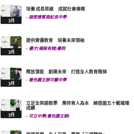
培養 成長思維 成就社會棟樑
-
迦密唐賓南紀念中學
3月
提供資優教育 培養未來領袖
-
優才(楊殷有娣)書院
3月
釋放潛能 創建未來 打造全人教育階梯
-
嗇色園主辦可藝中學
3月
立足全英語教學 秉持育人為本 締造逾五十載璀璨
成績
3月
-
可立中學(嗇色園主辦)