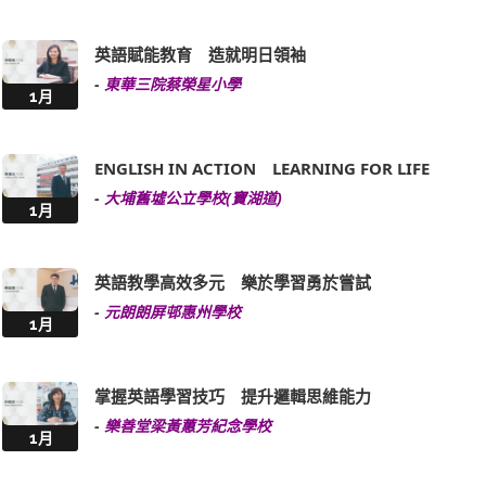
英語賦能教育 造就明日領袖
-
東華三院蔡榮星小學
1月
ENGLISH IN ACTION LEARNING FOR LIFE
-
大埔舊墟公立學校(寶湖道)
1月
英語教學高效多元 樂於學習勇於嘗試
-
元朗朗屏邨惠州學校
1月
掌握英語學習技巧 提升邏輯思維能力
-
樂善堂梁黃蕙芳紀念學校
1月