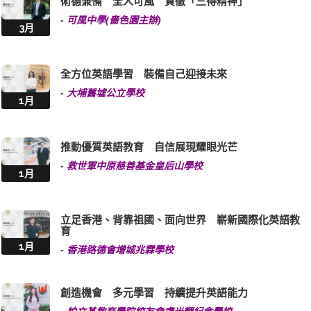
術德兼備 全人可風 貫徹「三得精神」
-
可風中學(嗇色園主辦)
3月
全方位英語學習 裝備自己迎接未來
-
大埔舊墟公立學校
1月
推動優質英語教育 自信展現耀眼光芒
-
救世軍中原慈善基金皇后山學校
1月
立足香港、背靠祖國、面向世界 嶄新國際化英語教
育
1月
-
香港路德會增城兆霖學校
創造機會 多元學習 持續提升英語能力