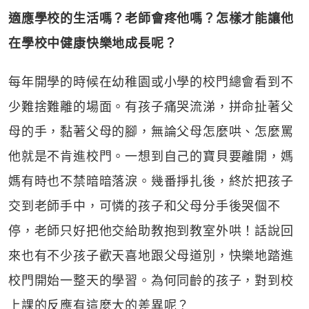
適應學校的生活嗎？老師會疼他嗎？怎樣才能讓他
在學校中健康快樂地成長呢？
每年開學的時候在幼稚園或小學的校門總會看到不
少難捨難離的場面。有孩子痛哭流涕，拼命扯著父
母的手，黏著父母的腳，無論父母怎麼哄、怎麼罵
他就是不肯進校門。一想到自己的寶貝要離開，媽
媽有時也不禁暗暗落淚。幾番掙扎後，終於把孩子
交到老師手中，可憐的孩子和父母分手後哭個不
停，老師只好把他交給助教抱到教室外哄！話說回
來也有不少孩子歡天喜地跟父母道別，快樂地踏進
校門開始一整天的學習。為何同齡的孩子，對到校
上課的反應有這麼大的差異呢？