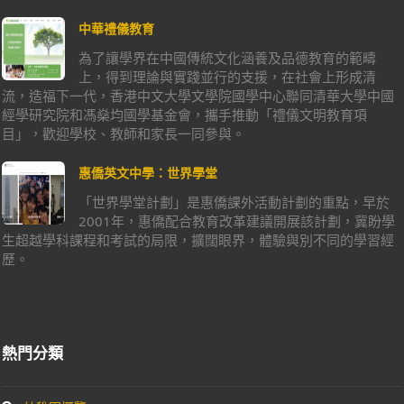
中華禮儀教育
為了讓學界在中國傳統文化涵養及品德教育的範疇
上，得到理論與實踐並行的支援，在社會上形成清
流，造福下一代，香港中文大學文學院國學中心聯同清華大學中國
經學研究院和馮燊均國學基金會，攜手推動「禮儀文明教育項
目」，歡迎學校、教師和家長一同參與。
惠僑英文中學：世界學堂
「世界學堂計劃」是惠僑課外活動計劃的重點，早於
2001年，惠僑配合教育改革建議開展該計劃，冀盼學
生超越學科課程和考試的局限，擴闊眼界，體驗與別不同的學習經
歷。
熱門分類