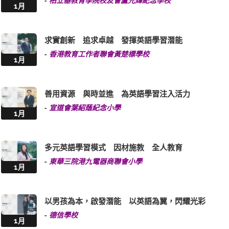
-
柏立基教育學院校友會盧光輝紀念學校
1月
求實創新 追求卓越 發揮英語學習潛能
-
香港教育工作者聯會黃楚標學校
1月
善用資源 與時並進 為英語學習注入活力
-
宣道會葉紹蔭紀念小學
1月
多元英語學習模式 因材施教 全人教育
-
東華三院港九電器商聯會小學
1月
以男孩為本，啟發潛能 以英語為翼，閃耀光彩
-
德信學校
1月