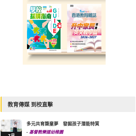
教育傳媒 到校直擊
多元共育築童夢 發掘孩子潛能特質
-
基督教樂道幼稚園
7月