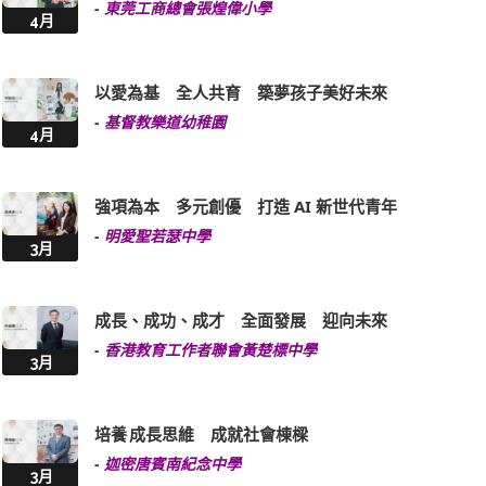
-
東莞工商總會張煌偉小學
4月
以愛為基 全人共育 築夢孩子美好未來
-
基督教樂道幼稚園
4月
強項為本 多元創優 打造 AI 新世代青年
-
明愛聖若瑟中學
3月
成長、成功、成才 全面發展 迎向未來
-
香港教育工作者聯會黃楚標中學
3月
培養 成長思維 成就社會棟樑
-
迦密唐賓南紀念中學
3月