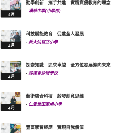
勤學創新 攜手共進 實踐資優教育的理念
-
漢華中學(小學部)
4月
科技賦能教育 促進全人發展
-
黃大仙官立小學
4月
探索知識 追求卓越 全方位發展迎向未來
-
路德會沙崙學校
4月
藝術結合科技 啟發創意思維
-
仁愛堂田家炳小學
4月
豐富學習經歷 實現自我價值