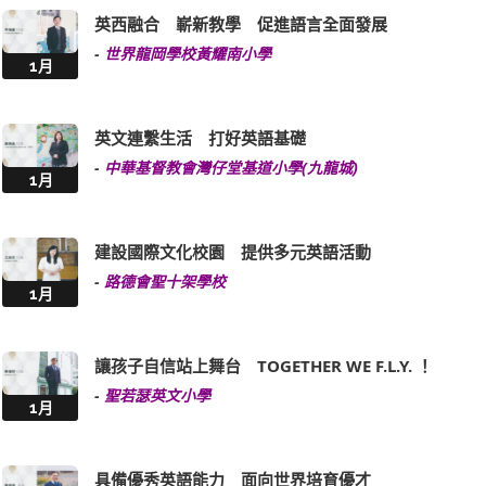
英西融合 嶄新教學 促進語言全面發展
-
世界龍岡學校黃耀南小學
1月
英文連繫生活 打好英語基礎
-
中華基督教會灣仔堂基道小學(九龍城)
1月
建設國際文化校園 提供多元英語活動
-
路德會聖十架學校
1月
讓孩子自信站上舞台 TOGETHER WE F.L.Y. ！
-
聖若瑟英文小學
1月
具備優秀英語能力 面向世界培育優才