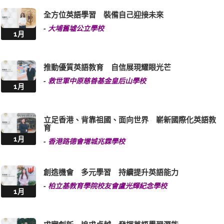
全方位英語學習 裝備自己迎接未來
-
大埔舊墟公立學校
1月
推動優質英語教育 自信展現耀眼光芒
-
救世軍中原慈善基金皇后山學校
1月
立足香港、背靠祖國、面向世界 嶄新國際化英語教
育
1月
-
香港路德會增城兆霖學校
創造機會 多元學習 持續提升英語能力
-
柏立基教育學院校友會盧光輝紀念學校
1月