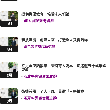
提供資優教育 培養未來領袖
-
優才(楊殷有娣)書院
3月
釋放潛能 創建未來 打造全人教育階梯
-
嗇色園主辦可藝中學
3月
立足全英語教學 秉持育人為本 締造逾五十載璀璨
成績
3月
-
可立中學(嗇色園主辦)
術德兼備 全人可風 貫徹「三得精神」
-
可風中學(嗇色園主辦)
3月