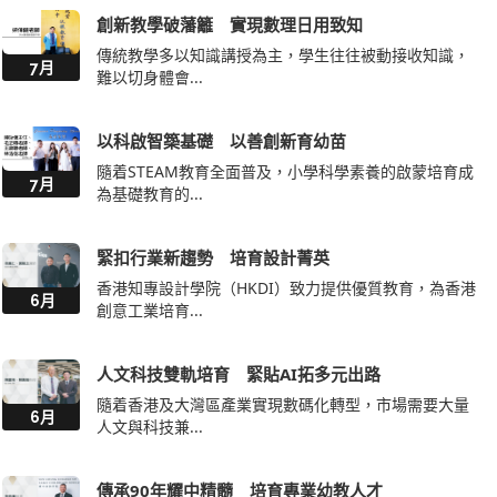
創新教學破藩籬 實現數理日用致知
傳統教學多以知識講授為主，學生往往被動接收知識，
7月
難以切身體會...
以科啟智築基礎 以善創新育幼苗
隨着STEAM教育全面普及，小學科學素養的啟蒙培育成
7月
為基礎教育的...
緊扣行業新趨勢 培育設計菁英
香港知專設計學院（HKDI）致力提供優質教育，為香港
6月
創意工業培育...
人文科技雙軌培育 緊貼AI拓多元出路
隨着香港及大灣區產業實現數碼化轉型，市場需要大量
6月
人文與科技兼...
傳承90年耀中精髓 培育專業幼教人才