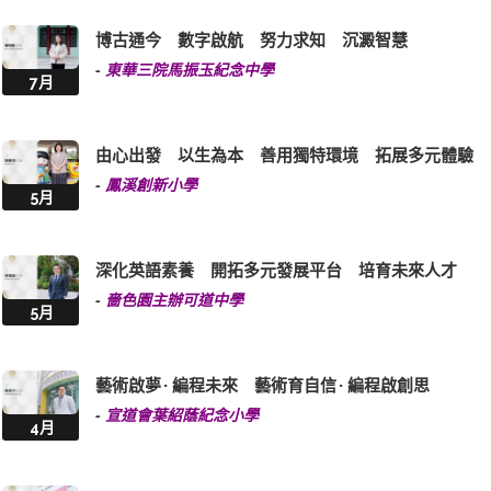
博古通今 數字啟航 努力求知 沉澱智慧
-
東華三院馬振玉紀念中學
7月
由心出發 以生為本 善用獨特環境 拓展多元體驗
-
鳳溪創新小學
5月
深化英語素養 開拓多元發展平台 培育未來人才
-
嗇色園主辦可道中學
5月
藝術啟夢 · 編程未來 藝術育自信 · 編程啟創思
-
宣道會葉紹蔭紀念小學
4月