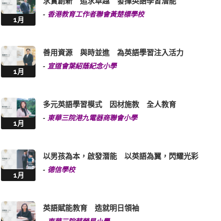
求實創新 追求卓越 發揮英語學習潛能
-
香港教育工作者聯會黃楚標學校
1月
善用資源 與時並進 為英語學習注入活力
-
宣道會葉紹蔭紀念小學
1月
多元英語學習模式 因材施教 全人教育
-
東華三院港九電器商聯會小學
1月
以男孩為本，啟發潛能 以英語為翼，閃耀光彩
-
德信學校
1月
英語賦能教育 造就明日領袖