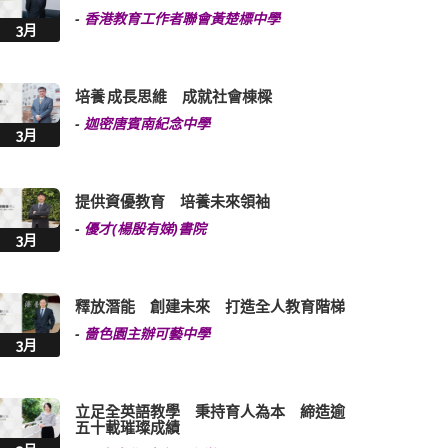
-
香港教育工作者聯會黃楚標中學
3月
培養 成長思維 成就社會棟樑
-
迦密唐賓南紀念中學
3月
提供資優教育 培養未來領袖
-
優才(楊殷有娣)書院
3月
釋放潛能 創建未來 打造全人教育階梯
-
嗇色園主辦可藝中學
3月
立足全英語教學 秉持育人為本 締造逾
五十載璀璨成績