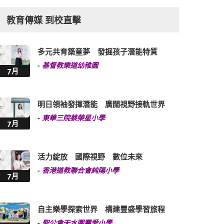
教育傳媒 到校直擊
多元共育築童夢 發掘孩子潛能特質
-
基督教樂道幼稚園
7月
明日領袖發揮潛能 廣闊視野接軌世界
-
東華三院蔡榮星小學
7月
活力綻放 國際視野 數位未來
-
香港道教聯合會純陽小學
7月
自主樂學探索世界 構建豐盛學習旅程
-
聖公會天水圍靈愛小學