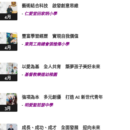
藝術結合科技 啟發創意思維
-
仁愛堂田家炳小學
4月
豐富學習經歷 實現自我價值
-
東莞工商總會張煌偉小學
4月
以愛為基 全人共育 築夢孩子美好未來
-
基督教樂道幼稚園
4月
強項為本 多元創優 打造 AI 新世代青年
-
明愛聖若瑟中學
3月
成長、成功、成才 全面發展 迎向未來