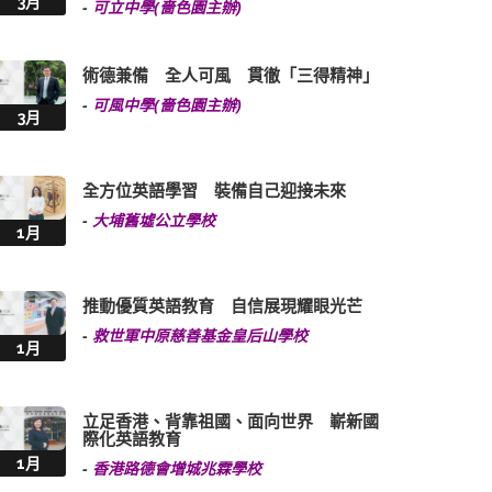
3月
-
可立中學(嗇色園主辦)
術德兼備 全人可風 貫徹「三得精神」
-
可風中學(嗇色園主辦)
3月
全方位英語學習 裝備自己迎接未來
-
大埔舊墟公立學校
1月
推動優質英語教育 自信展現耀眼光芒
-
救世軍中原慈善基金皇后山學校
1月
立足香港、背靠祖國、面向世界 嶄新國
際化英語教育
1月
-
香港路德會增城兆霖學校