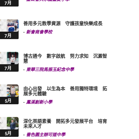
7月
善用多元教學資源 守護孩童快樂成長
-
新會商會學校
7月
博古通今 數字啟航 努力求知 沉澱智
慧
7月
-
東華三院馬振玉紀念中學
由心出發 以生為本 善用獨特環境 拓
展多元體驗
5月
-
鳳溪創新小學
深化英語素養 開拓多元發展平台 培育
未來人才
5月
-
嗇色園主辦可道中學