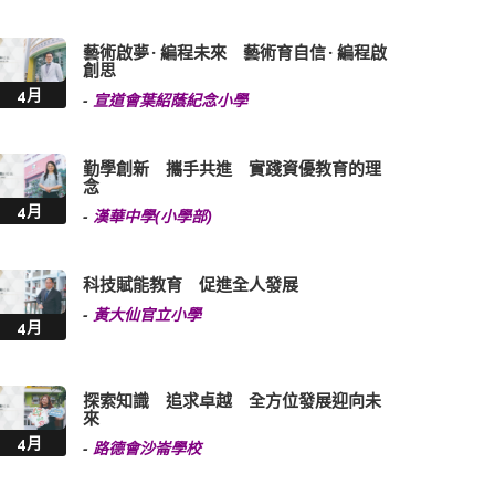
藝術啟夢 · 編程未來 藝術育自信 · 編程啟
創思
4月
-
宣道會葉紹蔭紀念小學
勤學創新 攜手共進 實踐資優教育的理
念
4月
-
漢華中學(小學部)
科技賦能教育 促進全人發展
-
黃大仙官立小學
4月
探索知識 追求卓越 全方位發展迎向未
來
4月
-
路德會沙崙學校