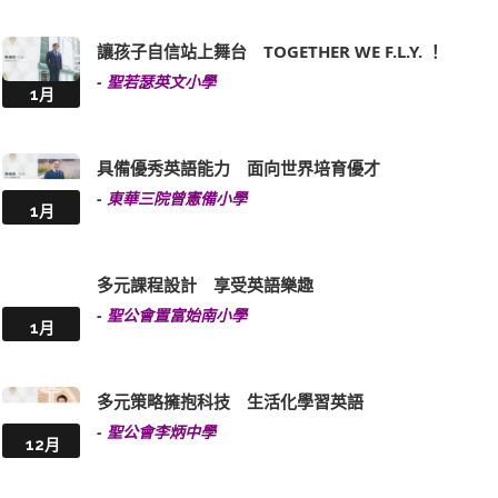
讓孩子自信站上舞台 TOGETHER WE F.L.Y. ！
-
聖若瑟英文小學
1月
具備優秀英語能力 面向世界培育優才
-
東華三院曾憲備小學
1月
多元課程設計 享受英語樂趣
-
聖公會置富始南小學
1月
多元策略擁抱科技 生活化學習英語
-
聖公會李炳中學
12月