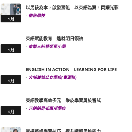
以男孩為本，啟發潛能 以英語為翼，閃耀光彩
-
德信學校
1月
英語賦能教育 造就明日領袖
-
東華三院蔡榮星小學
1月
ENGLISH IN ACTION LEARNING FOR LIFE
-
大埔舊墟公立學校(寶湖道)
1月
英語教學高效多元 樂於學習勇於嘗試
-
元朗朗屏邨惠州學校
1月
掌握英語學習技巧 提升邏輯思維能力