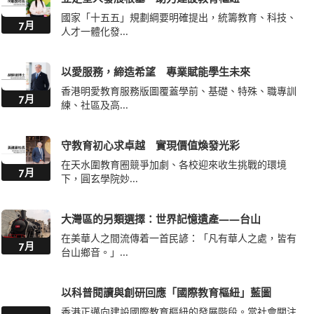
國家「十五五」規劃綱要明確提出，統籌教育、科技、
7月
人才一體化發...
以愛服務，締造希望 專業賦能學生未來
香港明愛教育服務版圖覆蓋學前、基礎、特殊、職專訓
7月
練、社區及高...
守教育初心求卓越 實現價值煥發光彩
在天水圍教育圈競爭加劇、各校迎來收生挑戰的環境
7月
下，圓玄學院妙...
大灣區的另類選擇：世界記憶遺產——台山
在美華人之間流傳着一首民諺：「凡有華人之處，皆有
7月
台山鄉音。」...
以科普閱讀與創研回應「國際教育樞紐」藍圖
香港正邁向建設國際教育樞紐的發展階段。當社會關注