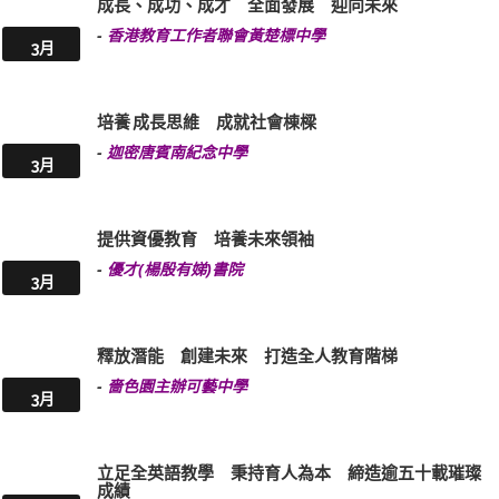
成長、成功、成才 全面發展 迎向未來
-
香港教育工作者聯會黃楚標中學
3月
培養 成長思維 成就社會棟樑
-
迦密唐賓南紀念中學
3月
提供資優教育 培養未來領袖
-
優才(楊殷有娣)書院
3月
釋放潛能 創建未來 打造全人教育階梯
-
嗇色園主辦可藝中學
3月
立足全英語教學 秉持育人為本 締造逾五十載璀璨
成績