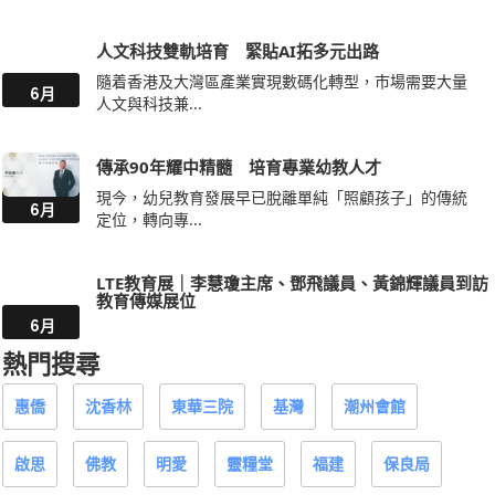
人文科技雙軌培育 緊貼AI拓多元出路
隨着香港及大灣區產業實現數碼化轉型，市場需要大量
6月
人文與科技兼...
傳承90年耀中精髓 培育專業幼教人才
現今，幼兒教育發展早已脫離單純「照顧孩子」的傳統
6月
定位，轉向專...
LTE教育展｜李慧瓊主席、鄧飛議員、黃錦輝議員到訪
教育傳媒展位
6月
熱門搜尋
惠僑
沈香林
東華三院
基灣
潮州會館
啟思
佛教
明愛
靈糧堂
福建
保良局