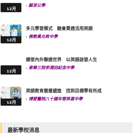
-
蘇浙公學
12月
多元學習模式 融會貫通活用英語
-
佛教黃允畋中學
12月
課堂內外聯通世界 以英語啟發人生
-
東華三院李潤田紀念中學
12月
英語教育層層遞進 找到目標學有所成
-
博愛醫院八十週年鄧英喜中學
12月
最新學校消息