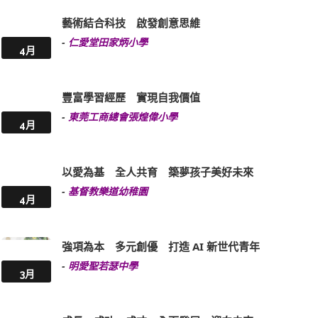
藝術結合科技 啟發創意思維
-
仁愛堂田家炳小學
4月
豐富學習經歷 實現自我價值
-
東莞工商總會張煌偉小學
4月
以愛為基 全人共育 築夢孩子美好未來
-
基督教樂道幼稚園
4月
強項為本 多元創優 打造 AI 新世代青年
-
明愛聖若瑟中學
3月