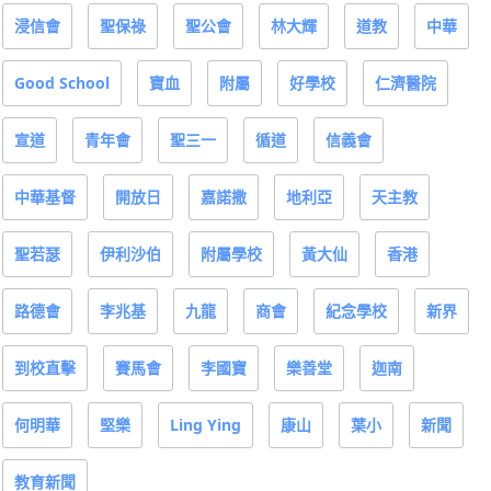
浸信會
聖保祿
聖公會
林大輝
道教
中華
Good School
寶血
附屬
好學校
仁濟醫院
宣道
青年會
聖三一
循道
信義會
中華基督
開放日
嘉諾撒
地利亞
天主教
聖若瑟
伊利沙伯
附屬學校
黃大仙
香港
路德會
李兆基
九龍
商會
紀念學校
新界
到校直擊
賽馬會
李國寶
樂善堂
迦南
何明華
堅樂
Ling Ying
康山
葉小
新聞
教育新聞