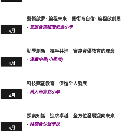
藝術啟夢 · 編程未來 藝術育自信 · 編程啟創思
-
宣道會葉紹蔭紀念小學
4月
勤學創新 攜手共進 實踐資優教育的理念
-
漢華中學(小學部)
4月
科技賦能教育 促進全人發展
-
黃大仙官立小學
4月
探索知識 追求卓越 全方位發展迎向未來
-
路德會沙崙學校
4月