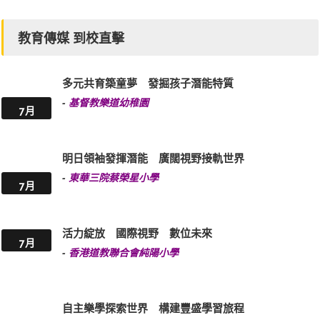
教育傳媒 到校直擊
多元共育築童夢 發掘孩子潛能特質
-
基督教樂道幼稚園
7月
明日領袖發揮潛能 廣闊視野接軌世界
-
東華三院蔡榮星小學
7月
活力綻放 國際視野 數位未來
7月
-
香港道教聯合會純陽小學
自主樂學探索世界 構建豐盛學習旅程