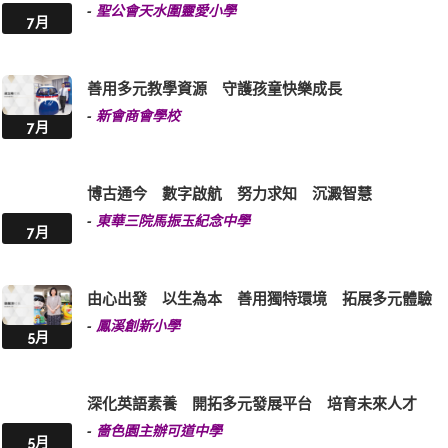
-
聖公會天水圍靈愛小學
7月
善用多元教學資源 守護孩童快樂成長
-
新會商會學校
7月
博古通今 數字啟航 努力求知 沉澱智慧
-
東華三院馬振玉紀念中學
7月
由心出發 以生為本 善用獨特環境 拓展多元體驗
-
鳳溪創新小學
5月
深化英語素養 開拓多元發展平台 培育未來人才
-
嗇色園主辦可道中學
5月