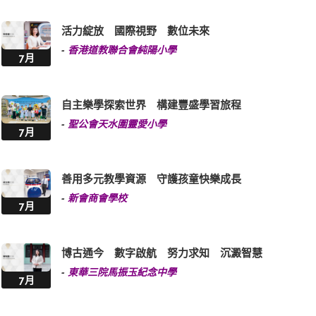
活力綻放 國際視野 數位未來
-
香港道教聯合會純陽小學
7月
自主樂學探索世界 構建豐盛學習旅程
-
聖公會天水圍靈愛小學
7月
善用多元教學資源 守護孩童快樂成長
-
新會商會學校
7月
博古通今 數字啟航 努力求知 沉澱智慧
-
東華三院馬振玉紀念中學
7月