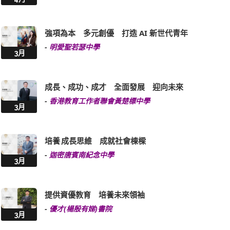
強項為本 多元創優 打造 AI 新世代青年
-
明愛聖若瑟中學
3月
成長、成功、成才 全面發展 迎向未來
-
香港教育工作者聯會黃楚標中學
3月
培養 成長思維 成就社會棟樑
-
迦密唐賓南紀念中學
3月
提供資優教育 培養未來領袖
-
優才(楊殷有娣)書院
3月