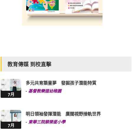
教育傳媒 到校直擊
多元共育築童夢 發掘孩子潛能特質
-
基督教樂道幼稚園
7月
明日領袖發揮潛能 廣闊視野接軌世界
-
東華三院蔡榮星小學
7月