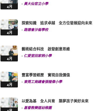
-
黃大仙官立小學
4月
探索知識 追求卓越 全方位發展迎向未來
-
路德會沙崙學校
4月
藝術結合科技 啟發創意思維
-
仁愛堂田家炳小學
4月
豐富學習經歷 實現自我價值
-
東莞工商總會張煌偉小學
4月
以愛為基 全人共育 築夢孩子美好未來
-
基督教樂道幼稚園
4月