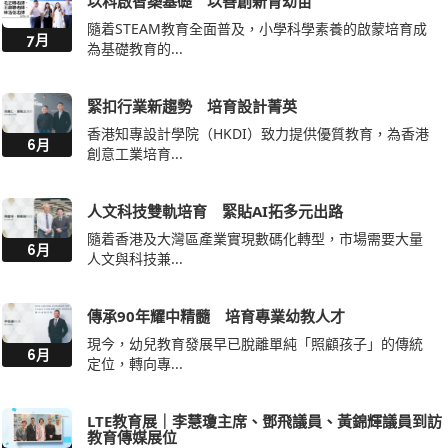
以科啟智築基礎 以善創新育幼苗
隨着STEAM教育全面普及，小學科學素養的啟蒙培育成
7月
為基礎教育的...
緊扣行業新趨勢 培育設計菁英
香港知專設計學院（HKDI）致力提供優質教育，為香港
6月
創意工業培育...
人文科技雙軌培育 緊貼AI拓多元出路
隨着香港及大灣區產業實現數碼化轉型，市場需要大量
6月
人文與科技兼...
傳承90年耀中精髓 培育專業幼教人才
現今，幼兒教育發展早已脫離單純「照顧孩子」的傳統
6月
定位，轉向專...
LTE教育展｜李慧瓊主席、鄧飛議員、黃錦輝議員到訪
教育傳媒展位