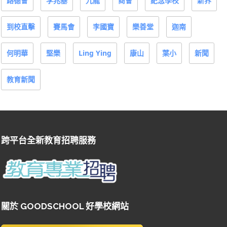
路德會
李兆基
九龍
商會
紀念學校
新界
到校直擊
賽馬會
李國寶
樂善堂
迦南
何明華
堅樂
Ling Ying
康山
葉小
新聞
教育新聞
跨平台全新教育招聘服務
關於 GOODSCHOOL 好學校網站