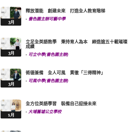
釋放潛能 創建未來 打造全人教育階梯
-
嗇色園主辦可藝中學
3月
立足全英語教學 秉持育人為本 締造逾五十載璀璨
成績
3月
-
可立中學(嗇色園主辦)
術德兼備 全人可風 貫徹「三得精神」
-
可風中學(嗇色園主辦)
3月
全方位英語學習 裝備自己迎接未來
-
大埔舊墟公立學校
1月