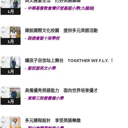
英文連繫生活 打好英語基礎
-
中華基督教會灣仔堂基道小學(九龍城)
1月
建設國際文化校園 提供多元英語活動
-
路德會聖十架學校
1月
讓孩子自信站上舞台 TOGETHER WE F.L.Y. ！
-
聖若瑟英文小學
1月
具備優秀英語能力 面向世界培育優才
-
東華三院曾憲備小學
1月
多元課程設計 享受英語樂趣