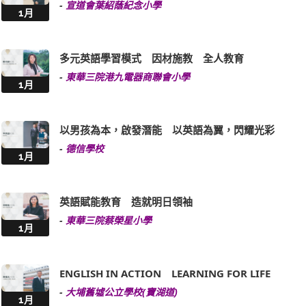
-
宣道會葉紹蔭紀念小學
1月
多元英語學習模式 因材施教 全人教育
-
東華三院港九電器商聯會小學
1月
以男孩為本，啟發潛能 以英語為翼，閃耀光彩
-
德信學校
1月
英語賦能教育 造就明日領袖
-
東華三院蔡榮星小學
1月
ENGLISH IN ACTION LEARNING FOR LIFE
-
大埔舊墟公立學校(寶湖道)
1月