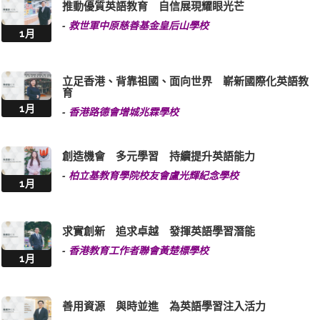
推動優質英語教育 自信展現耀眼光芒
-
救世軍中原慈善基金皇后山學校
1月
立足香港、背靠祖國、面向世界 嶄新國際化英語教
育
1月
-
香港路德會增城兆霖學校
創造機會 多元學習 持續提升英語能力
-
柏立基教育學院校友會盧光輝紀念學校
1月
求實創新 追求卓越 發揮英語學習潛能
-
香港教育工作者聯會黃楚標學校
1月
善用資源 與時並進 為英語學習注入活力