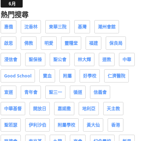
6月
熱門搜尋
惠僑
沈香林
東華三院
基灣
潮州會館
啟思
佛教
明愛
靈糧堂
福建
保良局
浸信會
聖保祿
聖公會
林大輝
道教
中華
Good School
寶血
附屬
好學校
仁濟醫院
宣道
青年會
聖三一
循道
信義會
中華基督
開放日
嘉諾撒
地利亞
天主教
聖若瑟
伊利沙伯
附屬學校
黃大仙
香港