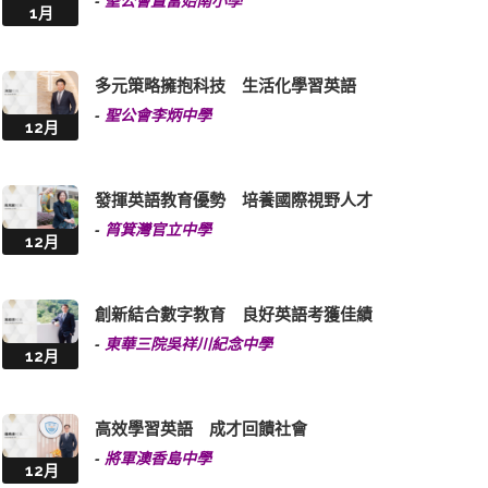
-
聖公會置富始南小學
1月
多元策略擁抱科技 生活化學習英語
-
聖公會李炳中學
12月
發揮英語教育優勢 培養國際視野人才
-
筲箕灣官立中學
12月
創新結合數字教育 良好英語考獲佳績
-
東華三院吳祥川紀念中學
12月
高效學習英語 成才回饋社會
-
將軍澳香島中學
12月