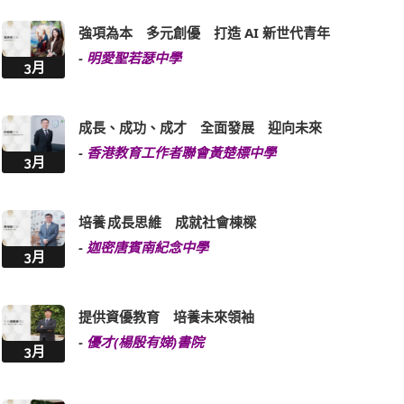
強項為本 多元創優 打造 AI 新世代青年
-
明愛聖若瑟中學
3月
成長、成功、成才 全面發展 迎向未來
-
香港教育工作者聯會黃楚標中學
3月
培養 成長思維 成就社會棟樑
-
迦密唐賓南紀念中學
3月
提供資優教育 培養未來領袖
-
優才(楊殷有娣)書院
3月