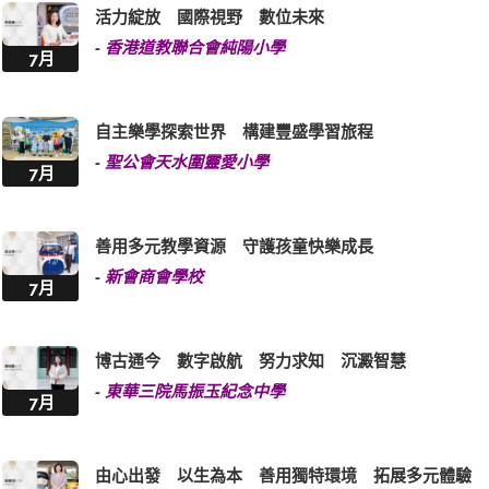
活力綻放 國際視野 數位未來
-
香港道教聯合會純陽小學
7月
自主樂學探索世界 構建豐盛學習旅程
-
聖公會天水圍靈愛小學
7月
善用多元教學資源 守護孩童快樂成長
-
新會商會學校
7月
博古通今 數字啟航 努力求知 沉澱智慧
-
東華三院馬振玉紀念中學
7月
由心出發 以生為本 善用獨特環境 拓展多元體驗