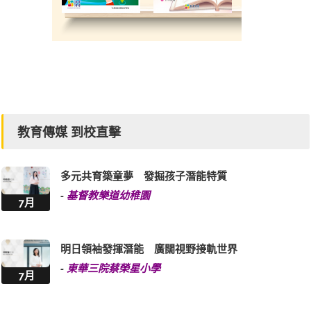
教育傳媒 到校直擊
多元共育築童夢 發掘孩子潛能特質
-
基督教樂道幼稚園
7月
明日領袖發揮潛能 廣闊視野接軌世界
-
東華三院蔡榮星小學
7月