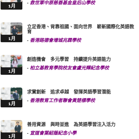
-
救世軍中原慈善基金皇后山學校
1月
立足香港、背靠祖國、面向世界 嶄新國際化英語教
育
1月
-
香港路德會增城兆霖學校
創造機會 多元學習 持續提升英語能力
-
柏立基教育學院校友會盧光輝紀念學校
1月
求實創新 追求卓越 發揮英語學習潛能
-
香港教育工作者聯會黃楚標學校
1月
善用資源 與時並進 為英語學習注入活力
-
宣道會葉紹蔭紀念小學
1月