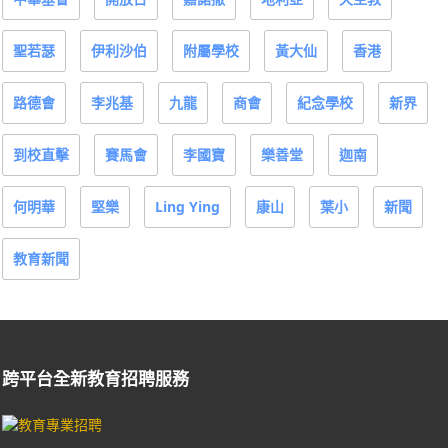
聖若瑟
伊利沙伯
附屬學校
黃大仙
香港
路德會
李兆基
九龍
商會
紀念學校
新界
到校直擊
賽馬會
李國寶
樂善堂
迦南
何明華
堅樂
Ling Ying
康山
葉小
新聞
教育新聞
跨平台全新教育招聘服務