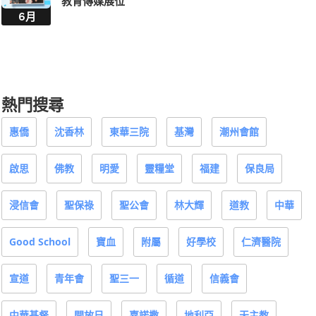
教育傳媒展位
6月
熱門搜尋
惠僑
沈香林
東華三院
基灣
潮州會館
啟思
佛教
明愛
靈糧堂
福建
保良局
浸信會
聖保祿
聖公會
林大輝
道教
中華
Good School
寶血
附屬
好學校
仁濟醫院
宣道
青年會
聖三一
循道
信義會
中華基督
開放日
嘉諾撒
地利亞
天主教