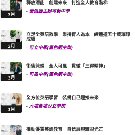
釋放潛能 創建未來 打造全人教育階梯
-
嗇色園主辦可藝中學
3月
立足全英語教學 秉持育人為本 締造逾五十載璀璨
成績
3月
-
可立中學(嗇色園主辦)
術德兼備 全人可風 貫徹「三得精神」
-
可風中學(嗇色園主辦)
3月
全方位英語學習 裝備自己迎接未來
-
大埔舊墟公立學校
1月
推動優質英語教育 自信展現耀眼光芒