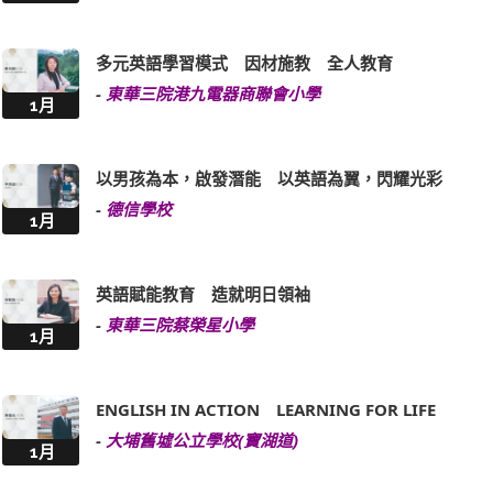
多元英語學習模式 因材施教 全人教育
-
東華三院港九電器商聯會小學
1月
以男孩為本，啟發潛能 以英語為翼，閃耀光彩
-
德信學校
1月
英語賦能教育 造就明日領袖
-
東華三院蔡榮星小學
1月
ENGLISH IN ACTION LEARNING FOR LIFE
-
大埔舊墟公立學校(寶湖道)
1月