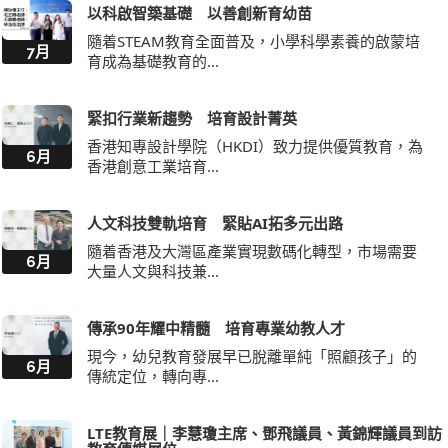
以科啟智築基礎 以善創新育幼苗
隨着STEAM教育全面普及，小學科學素養的啟蒙培
7月
育成為基礎教育的...
緊扣行業新趨勢 培育設計菁英
香港知專設計學院（HKDI）致力提供優質教育，為
6月
香港創意工業培育...
人文科技雙軌培育 緊貼AI拓多元出路
隨着香港及大灣區產業實現數碼化轉型，市場需要
6月
大量人文與科技兼...
傳承90年耀中精髓 培育專業幼教人才
現今，幼兒教育發展早已脫離單純「照顧孩子」的
6月
傳統定位，轉向專...
LTE教育展｜李慧瓊主席、鄧飛議員、黃錦輝議員到訪