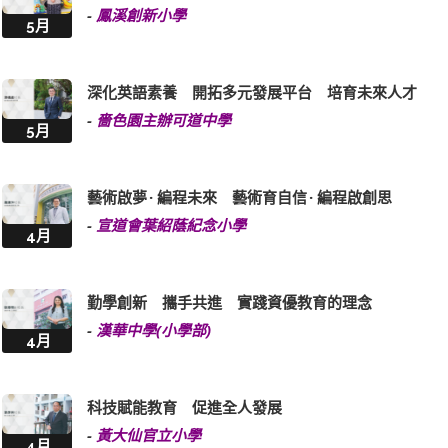
-
鳳溪創新小學
5月
深化英語素養 開拓多元發展平台 培育未來人才
-
嗇色園主辦可道中學
5月
藝術啟夢 · 編程未來 藝術育自信 · 編程啟創思
-
宣道會葉紹蔭紀念小學
4月
勤學創新 攜手共進 實踐資優教育的理念
-
漢華中學(小學部)
4月
科技賦能教育 促進全人發展
-
黃大仙官立小學
4月