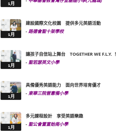
-
中華基督教會灣仔堂基道小學(九龍城)
1月
建設國際文化校園 提供多元英語活動
-
路德會聖十架學校
1月
讓孩子自信站上舞台 TOGETHER WE F.L.Y. ！
-
聖若瑟英文小學
1月
具備優秀英語能力 面向世界培育優才
-
東華三院曾憲備小學
1月
多元課程設計 享受英語樂趣
-
聖公會置富始南小學
1月