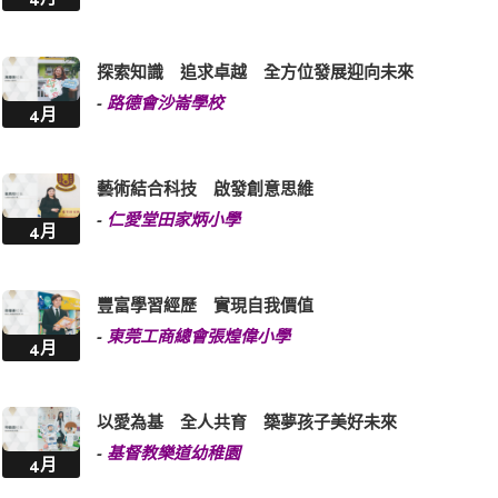
探索知識 追求卓越 全方位發展迎向未來
-
路德會沙崙學校
4月
藝術結合科技 啟發創意思維
-
仁愛堂田家炳小學
4月
豐富學習經歷 實現自我價值
-
東莞工商總會張煌偉小學
4月
以愛為基 全人共育 築夢孩子美好未來
-
基督教樂道幼稚園
4月