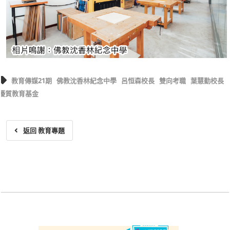
教育傳媒21期
佛教沈香林紀念中學
呂恒森校長
雙向考職
葉慧勤校長
優質教育基金
返回 教育專題