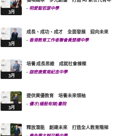
成長、成功、成才 全面發展 迎向未來
-
香港教育工作者聯會黃楚標中學
3月
培養 成長思維 成就社會棟樑
-
迦密唐賓南紀念中學
3月
提供資優教育 培養未來領袖
-
優才(楊殷有娣)書院
3月
釋放潛能 創建未來 打造全人教育階梯
-
嗇色園主辦可藝中學
3月