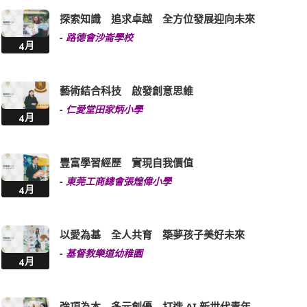
-
路德會沙崙學校
4月
藝術結合科技 啟發創意思維
-
仁愛堂田家炳小學
4月
豐富學習經歷 實現自我價值
-
東莞工商總會張煌偉小學
4月
以愛為基 全人共育 築夢孩子美好未來
-
基督教樂道幼稚園
4月
強項為本 多元創優 打造 AI 新世代青年
-
明愛聖若瑟中學
3月