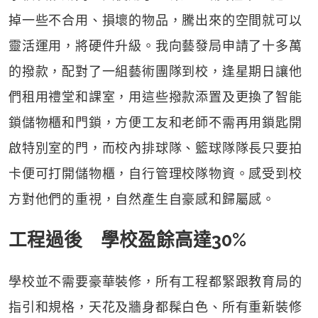
掉一些不合用、損壞的物品，騰出來的空間就可以
靈活運用，將硬件升級。我向藝發局申請了十多萬
的撥款，配對了一組藝術團隊到校，逢星期日讓他
們租用禮堂和課室，用這些撥款添置及更換了智能
鎖儲物櫃和門鎖，方便工友和老師不需再用鎖匙開
啟特別室的門，而校內排球隊、籃球隊隊長只要拍
卡便可打開儲物櫃，自行管理校隊物資。感受到校
方對他們的重視，自然產生自豪感和歸屬感。
工程過後 學校盈餘高達30%
學校並不需要豪華裝修，所有工程都緊跟教育局的
指引和規格，天花及牆身都髹白色、所有重新裝修