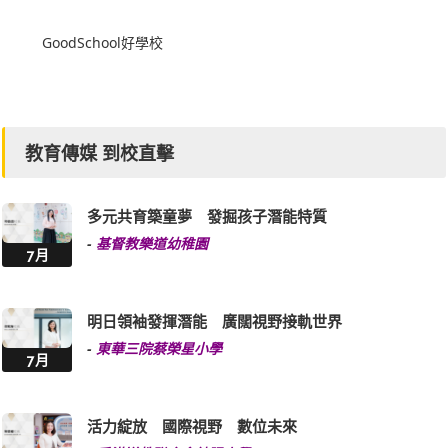
教育傳媒 到校直擊
多元共育築童夢 發掘孩子潛能特質
-
基督教樂道幼稚園
7月
明日領袖發揮潛能 廣闊視野接軌世界
-
東華三院蔡榮星小學
7月
活力綻放 國際視野 數位未來
-
香港道教聯合會純陽小學
7月