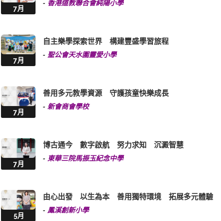
自主樂學探索世界 構建豐盛學習旅程
-
聖公會天水圍靈愛小學
7月
善用多元教學資源 守護孩童快樂成長
-
新會商會學校
7月
博古通今 數字啟航 努力求知 沉澱智慧
-
東華三院馬振玉紀念中學
7月
由心出發 以生為本 善用獨特環境 拓展多元體驗
-
鳳溪創新小學
5月