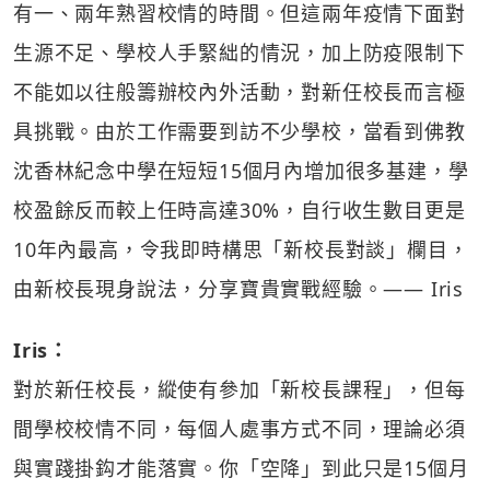
有一、兩年熟習校情的時間。但這兩年疫情下面對
生源不足、學校人手緊絀的情況，加上防疫限制下
不能如以往般籌辦校內外活動，對新任校長而言極
具挑戰。由於工作需要到訪不少學校，當看到
佛教
沈香林紀念中學
在短短15個月內增加很多基建，學
校盈餘反而較上任時高達30%，自行收生數目更是
10年內最高，令我即時構思「新校長對談」欄目，
由新校長現身說法，分享寶貴實戰經驗。—— Iris
Iris：
對於新任校長，縱使有參加「新校長課程」，但每
間學校校情不同，每個人處事方式不同，理論必須
與實踐掛鈎才能落實。你「空降」到此只是15個月