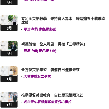
立足全英語教學 秉持育人為本 締造逾五十載璀璨
成績
3月
-
可立中學(嗇色園主辦)
術德兼備 全人可風 貫徹「三得精神」
-
可風中學(嗇色園主辦)
3月
全方位英語學習 裝備自己迎接未來
-
大埔舊墟公立學校
1月
推動優質英語教育 自信展現耀眼光芒
-
救世軍中原慈善基金皇后山學校
1月