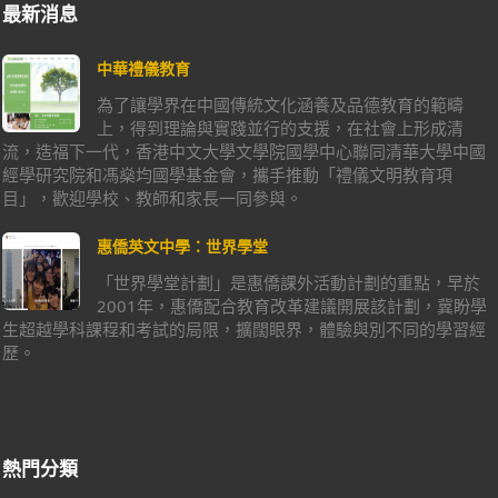
最新消息
中華禮儀教育
為了讓學界在中國傳統文化涵養及品德教育的範疇
上，得到理論與實踐並行的支援，在社會上形成清
流，造福下一代，香港中文大學文學院國學中心聯同清華大學中國
經學研究院和馮燊均國學基金會，攜手推動「禮儀文明教育項
目」，歡迎學校、教師和家長一同參與。
惠僑英文中學：世界學堂
「世界學堂計劃」是惠僑課外活動計劃的重點，早於
2001年，惠僑配合教育改革建議開展該計劃，冀盼學
生超越學科課程和考試的局限，擴闊眼界，體驗與別不同的學習經
歷。
熱門分類