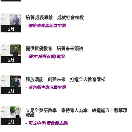
培養 成長思維 成就社會棟樑
-
迦密唐賓南紀念中學
3月
提供資優教育 培養未來領袖
-
優才(楊殷有娣)書院
3月
釋放潛能 創建未來 打造全人教育階梯
-
嗇色園主辦可藝中學
3月
立足全英語教學 秉持育人為本 締造逾五十載璀璨
成績
3月
-
可立中學(嗇色園主辦)