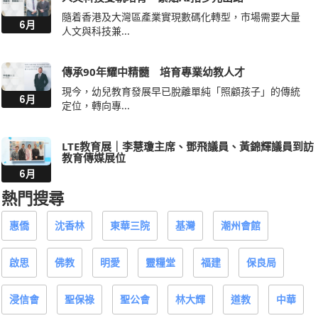
隨着香港及大灣區產業實現數碼化轉型，市場需要大量
6月
人文與科技兼...
傳承90年耀中精髓 培育專業幼教人才
現今，幼兒教育發展早已脫離單純「照顧孩子」的傳統
6月
定位，轉向專...
LTE教育展｜李慧瓊主席、鄧飛議員、黃錦輝議員到訪
教育傳媒展位
6月
熱門搜尋
惠僑
沈香林
東華三院
基灣
潮州會館
啟思
佛教
明愛
靈糧堂
福建
保良局
浸信會
聖保祿
聖公會
林大輝
道教
中華