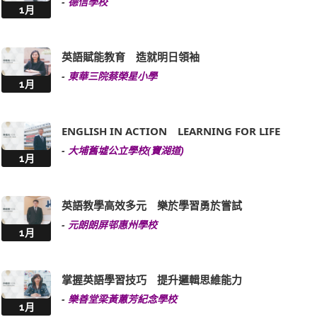
-
德信學校
1月
英語賦能教育 造就明日領袖
-
東華三院蔡榮星小學
1月
ENGLISH IN ACTION LEARNING FOR LIFE
-
大埔舊墟公立學校(寶湖道)
1月
英語教學高效多元 樂於學習勇於嘗試
-
元朗朗屏邨惠州學校
1月
掌握英語學習技巧 提升邏輯思維能力
-
樂善堂梁黃蕙芳紀念學校
1月