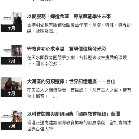
以愛服務，締造希望 專業賦能學生未來
香港明愛教育服務版圖覆蓋學前、基礎、特殊、職專訓
7月
練、社區及高...
守教育初心求卓越 實現價值煥發光彩
在天水圍教育圈競爭加劇、各校迎來收生挑戰的環境
7月
下，圓玄學院妙...
大灣區的另類選擇：世界記憶遺產——台山
在美華人之間流傳着一首民諺：「凡有華人之處，皆有
7月
台山鄉音。」...
以科普閱讀與創研回應「國際教育樞紐」藍圖
香港正邁向建設國際教育樞紐的發展階段。當社會關注
7月
世界百強大學...