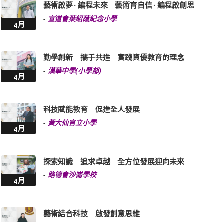
藝術啟夢 · 編程未來 藝術育自信 · 編程啟創思
-
宣道會葉紹蔭紀念小學
4月
勤學創新 攜手共進 實踐資優教育的理念
-
漢華中學(小學部)
4月
科技賦能教育 促進全人發展
-
黃大仙官立小學
4月
探索知識 追求卓越 全方位發展迎向未來
-
路德會沙崙學校
4月
藝術結合科技 啟發創意思維