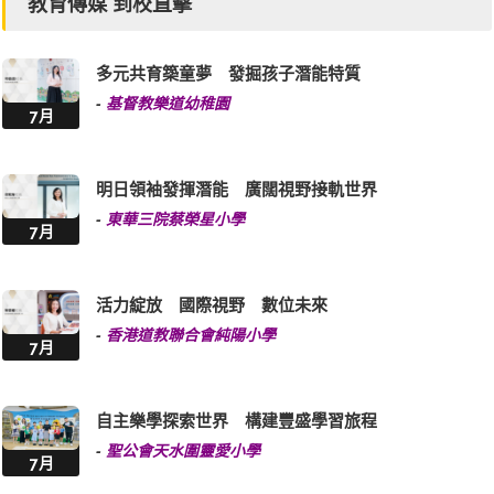
教育傳媒 到校直擊
多元共育築童夢 發掘孩子潛能特質
-
基督教樂道幼稚園
7月
明日領袖發揮潛能 廣闊視野接軌世界
-
東華三院蔡榮星小學
7月
活力綻放 國際視野 數位未來
-
香港道教聯合會純陽小學
7月
自主樂學探索世界 構建豐盛學習旅程
-
聖公會天水圍靈愛小學
7月