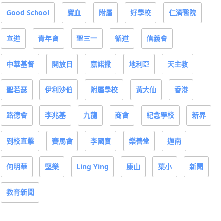
Good School
寶血
附屬
好學校
仁濟醫院
宣道
青年會
聖三一
循道
信義會
中華基督
開放日
嘉諾撒
地利亞
天主教
聖若瑟
伊利沙伯
附屬學校
黃大仙
香港
路德會
李兆基
九龍
商會
紀念學校
新界
到校直擊
賽馬會
李國寶
樂善堂
迦南
何明華
堅樂
Ling Ying
康山
葉小
新聞
教育新聞