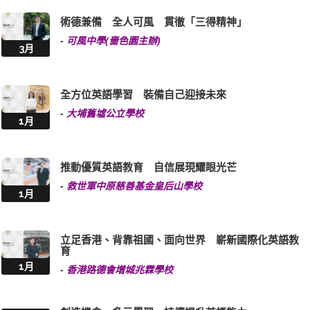
術德兼備 全人可風 貫徹「三得精神」
-
可風中學(嗇色園主辦)
3月
全方位英語學習 裝備自己迎接未來
-
大埔舊墟公立學校
1月
推動優質英語教育 自信展現耀眼光芒
-
救世軍中原慈善基金皇后山學校
1月
立足香港、背靠祖國、面向世界 嶄新國際化英語教
育
1月
-
香港路德會增城兆霖學校