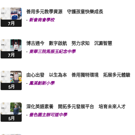
善用多元教學資源 守護孩童快樂成長
-
新會商會學校
7月
博古通今 數字啟航 努力求知 沉澱智慧
-
東華三院馬振玉紀念中學
7月
由心出發 以生為本 善用獨特環境 拓展多元體驗
-
鳳溪創新小學
5月
深化英語素養 開拓多元發展平台 培育未來人才
-
嗇色園主辦可道中學
5月