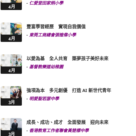
-
仁愛堂田家炳小學
4月
豐富學習經歷 實現自我價值
-
東莞工商總會張煌偉小學
4月
以愛為基 全人共育 築夢孩子美好未來
-
基督教樂道幼稚園
4月
強項為本 多元創優 打造 AI 新世代青年
-
明愛聖若瑟中學
3月
成長、成功、成才 全面發展 迎向未來
-
香港教育工作者聯會黃楚標中學
3月