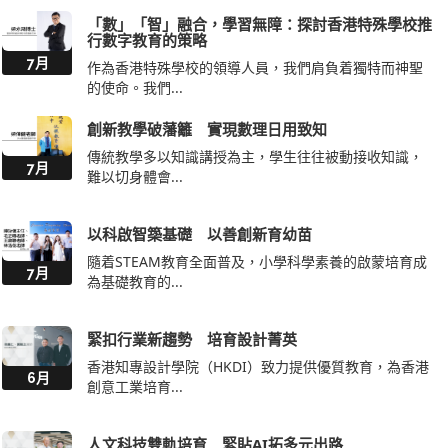
「數」「智」融合，學習無障：探討香港特殊學校推
行數字教育的策略
7月
作為香港特殊學校的領導人員，我們肩負着獨特而神聖
的使命。我們...
創新教學破藩籬 實現數理日用致知
傳統教學多以知識講授為主，學生往往被動接收知識，
7月
難以切身體會...
以科啟智築基礎 以善創新育幼苗
隨着STEAM教育全面普及，小學科學素養的啟蒙培育成
7月
為基礎教育的...
緊扣行業新趨勢 培育設計菁英
香港知專設計學院（HKDI）致力提供優質教育，為香港
6月
創意工業培育...
人文科技雙軌培育 緊貼AI拓多元出路