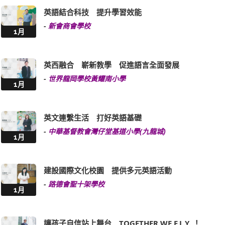
英語結合科技 提升學習效能
-
新會商會學校
1月
英西融合 嶄新教學 促進語言全面發展
-
世界龍岡學校黃耀南小學
1月
英文連繫生活 打好英語基礎
-
中華基督教會灣仔堂基道小學(九龍城)
1月
建設國際文化校園 提供多元英語活動
-
路德會聖十架學校
1月
讓孩子自信站上舞台 TOGETHER WE F.L.Y. ！