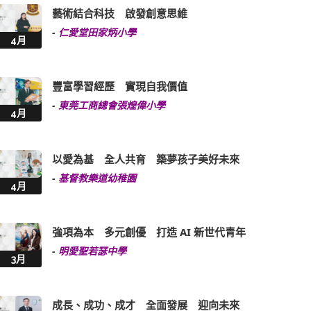
藝術結合科技 啟發創意思維
-
仁愛堂田家炳小學
4月
豐富學習經歷 實現自我價值
-
東莞工商總會張煌偉小學
4月
以愛為基 全人共育 築夢孩子美好未來
-
基督教樂道幼稚園
4月
強項為本 多元創優 打造 AI 新世代青年
-
明愛聖若瑟中學
3月
成長、成功、成才 全面發展 迎向未來