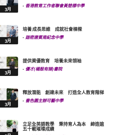
-
香港教育工作者聯會黃楚標中學
3月
培養 成長思維 成就社會棟樑
-
迦密唐賓南紀念中學
3月
提供資優教育 培養未來領袖
-
優才(楊殷有娣)書院
3月
釋放潛能 創建未來 打造全人教育階梯
-
嗇色園主辦可藝中學
3月
立足全英語教學 秉持育人為本 締造逾
五十載璀璨成績