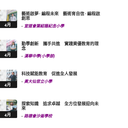
藝術啟夢 · 編程未來 藝術育自信 · 編程啟
創思
4月
-
宣道會葉紹蔭紀念小學
勤學創新 攜手共進 實踐資優教育的理
念
4月
-
漢華中學(小學部)
科技賦能教育 促進全人發展
-
黃大仙官立小學
4月
探索知識 追求卓越 全方位發展迎向未
來
4月
-
路德會沙崙學校