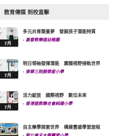
教育傳媒 到校直擊
多元共育築童夢 發掘孩子潛能特質
-
基督教樂道幼稚園
7月
明日領袖發揮潛能 廣闊視野接軌世界
-
東華三院蔡榮星小學
7月
活力綻放 國際視野 數位未來
-
香港道教聯合會純陽小學
7月
自主樂學探索世界 構建豐盛學習旅程
-
聖公會天水圍靈愛小學