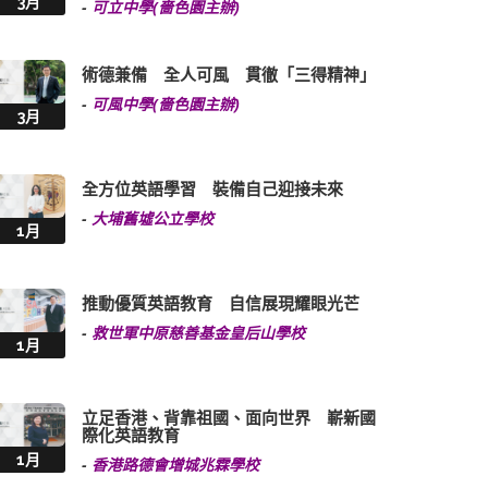
3月
-
可立中學(嗇色園主辦)
術德兼備 全人可風 貫徹「三得精神」
-
可風中學(嗇色園主辦)
3月
全方位英語學習 裝備自己迎接未來
-
大埔舊墟公立學校
1月
推動優質英語教育 自信展現耀眼光芒
-
救世軍中原慈善基金皇后山學校
1月
立足香港、背靠祖國、面向世界 嶄新國
際化英語教育
1月
-
香港路德會增城兆霖學校