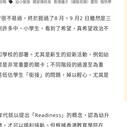
攻略
幼小銜接
陳家偉校長
香港優才（楊殷有娣）書院
愉快學
很不易過，終於捱過了8 月。9 月2 日雖然是三
到許多中、小學生，看到了希望，真希望政治不
和學校的部署。尤其是新生的迎新活動，例如幼
都是非常重要的關卡；不同階段的過渡至為重
易低估學生「銜接」的問題，掉以輕心，尤其是
0年代就以提出「Readiness」的概念，認為幼升
緒，才可以順利接軌。但根據香港教育學院在