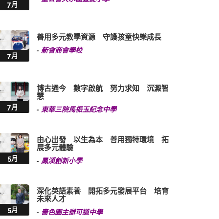
7月
善用多元教學資源 守護孩童快樂成長
-
新會商會學校
7月
博古通今 數字啟航 努力求知 沉澱智
慧
7月
-
東華三院馬振玉紀念中學
由心出發 以生為本 善用獨特環境 拓
展多元體驗
5月
-
鳳溪創新小學
深化英語素養 開拓多元發展平台 培育
未來人才
5月
-
嗇色園主辦可道中學