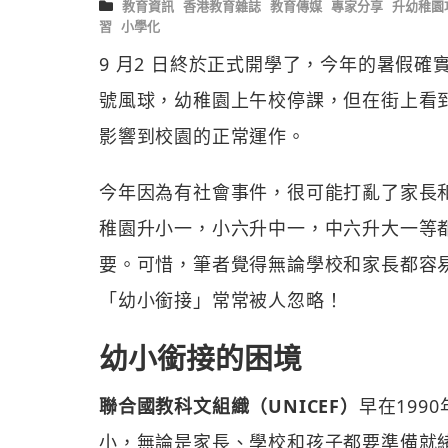
教育資訊
香港教育雜誌
教育傳媒
專家分享
升幼稚園
習
小學化
9 月2 日終於正式開學了，今年的暑假確實
號風球，幼稚園上午校停課，但在街上看
影響到校園的正常運作。
今年因為有社會事件，很可能打亂了家長
稚園升小一，小六升中一，中六升大一等
要。可惜，筆者覺得無論學校和家長都容
「幼小銜接」常常被人忽略！
幼小銜接的困境
聯合國教科文組織（UNICEF）
早在199
小，無論是家長、學校和孩子都要準備就