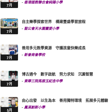
自主樂學探索世界 構建豐盛學習旅程
-
聖公會天水圍靈愛小學
7月
善用多元教學資源 守護孩童快樂成長
-
新會商會學校
7月
博古通今 數字啟航 努力求知 沉澱智慧
-
東華三院馬振玉紀念中學
7月
由心出發 以生為本 善用獨特環境 拓展多元體驗
-
鳳溪創新小學
5月