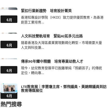
香港知專設計學院（HKDI）致力提供優質教育，為香港
6月
創意工業培育...
人文科技雙軌培育 緊貼AI拓多元出路
隨着香港及大灣區產業實現數碼化轉型，市場需要大量
6月
人文與科技兼...
傳承90年耀中精髓 培育專業幼教人才
現今，幼兒教育發展早已脫離單純「照顧孩子」的傳統
6月
定位，轉向專...
LTE教育展｜李慧瓊主席、鄧飛議員、黃錦輝議員到訪
教育傳媒展位
6月
熱門搜尋
惠僑
沈香林
東華三院
基灣
潮州會館