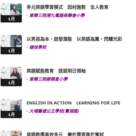
-
東華三院港九電器商聯會小學
1月
以男孩為本，啟發潛能 以英語為翼，閃耀光彩
-
德信學校
1月
英語賦能教育 造就明日領袖
-
東華三院蔡榮星小學
1月
ENGLISH IN ACTION LEARNING FOR LIFE
-
大埔舊墟公立學校(寶湖道)
1月
英語教學高效多元 樂於學習勇於嘗試
-
元朗朗屏邨惠州學校
1月