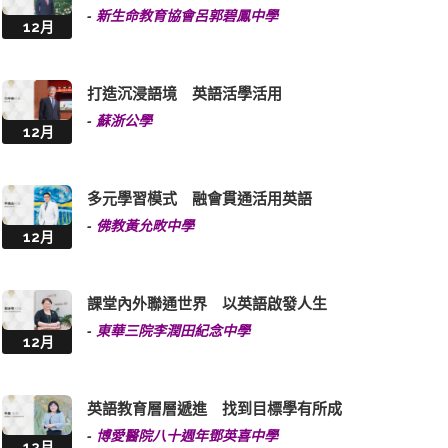
打造沉浸語境 英語活學活用
-
蘇浙公學
12月
多元學習模式 融會貫通活用英語
-
佛教黃允畋中學
12月
課堂內外聯通世界 以英語啟發人生
-
東華三院李潤田紀念中學
12月
英語教育層層遞進 找到目標學有所成
-
博愛醫院八十週年鄧英喜中學
12月