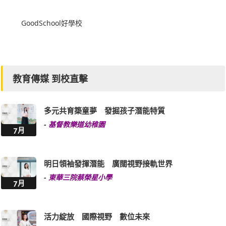
教育傳媒 到校直擊
多元共育築童夢 發掘孩子潛能特質
-
基督教樂道幼稚園
7月
明日領袖發揮潛能 廣闊視野接軌世界
-
東華三院蔡榮星小學
7月
活力綻放 國際視野 數位未來
-
香港道教聯合會純陽小學
7月