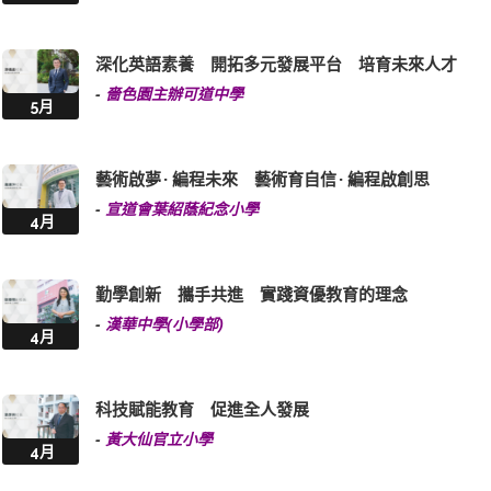
深化英語素養 開拓多元發展平台 培育未來人才
-
嗇色園主辦可道中學
5月
藝術啟夢 · 編程未來 藝術育自信 · 編程啟創思
-
宣道會葉紹蔭紀念小學
4月
勤學創新 攜手共進 實踐資優教育的理念
-
漢華中學(小學部)
4月
科技賦能教育 促進全人發展
-
黃大仙官立小學
4月
探索知識 追求卓越 全方位發展迎向未來