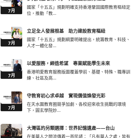
立足全人發展根基 助力建設教育樞紐
國家「十五五」規劃綱要明確提出，統籌教育、科技、
7月
人才一體化發...
以愛服務，締造希望 專業賦能學生未來
香港明愛教育服務版圖覆蓋學前、基礎、特殊、職專訓
7月
練、社區及高...
守教育初心求卓越 實現價值煥發光彩
在天水圍教育圈競爭加劇、各校迎來收生挑戰的環境
7月
下，圓玄學院妙...
大灣區的另類選擇：世界記憶遺產——台山
在美華人之間流傳着一首民諺：「凡有華人之處，皆有
7月
台山鄉音。」...