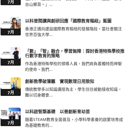
以科普閱讀與創研回應「國際教育樞紐」藍圖
香港正邁向建設國際教育樞紐的發展階段。當社會關注
7月
世界百強大學...
「數」「智」融合，學習無障：探討香港特殊學校推
行數字教育的策略
7月
作為香港特殊學校的領導人員，我們肩負着獨特而神聖
的使命。我們...
創新教學破藩籬 實現數理日用致知
傳統教學多以知識講授為主，學生往往被動接收知識，
7月
難以切身體會...
以科啟智築基礎 以善創新育幼苗
隨着STEAM教育全面普及，小學科學素養的啟蒙培育成
7月
為基礎教育的...
緊扣行業新趨勢 培育設計菁英