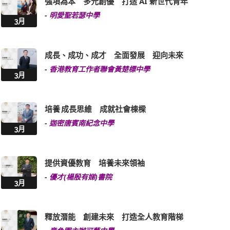
成長、成功、成才 全面發展 迎向未來
-
香港教育工作者聯會黃楚標中學
3月
培養 成長思維 成就社會棟樑
-
迦密唐賓南紀念中學
3月
提供資優教育 培養未來領袖
-
優才(楊殷有娣)書院
3月
釋放潛能 創建未來 打造全人教育階梯
-
嗇色園主辦可藝中學
3月