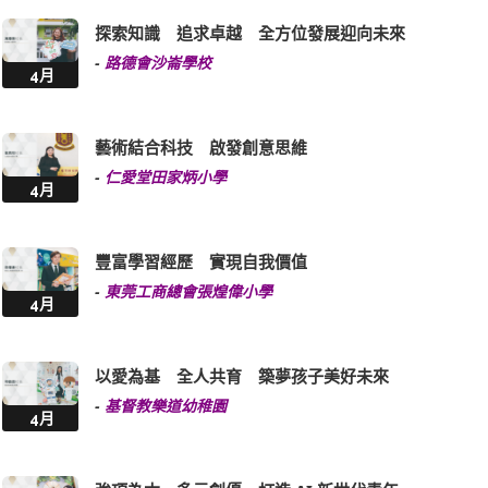
-
路德會沙崙學校
4月
藝術結合科技 啟發創意思維
-
仁愛堂田家炳小學
4月
豐富學習經歷 實現自我價值
-
東莞工商總會張煌偉小學
4月
以愛為基 全人共育 築夢孩子美好未來
-
基督教樂道幼稚園
4月
強項為本 多元創優 打造 AI 新世代青年
-
明愛聖若瑟中學
3月