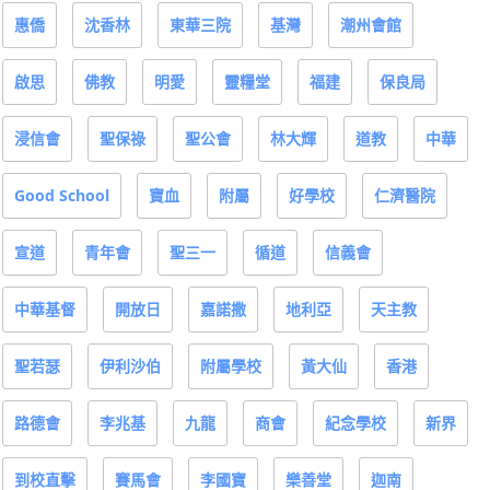
啟思
佛教
明愛
靈糧堂
福建
保良局
浸信會
聖保祿
聖公會
林大輝
道教
中華
Good School
寶血
附屬
好學校
仁濟醫院
宣道
青年會
聖三一
循道
信義會
中華基督
開放日
嘉諾撒
地利亞
天主教
聖若瑟
伊利沙伯
附屬學校
黃大仙
香港
路德會
李兆基
九龍
商會
紀念學校
新界
到校直擊
賽馬會
李國寶
樂善堂
迦南
何明華
堅樂
Ling Ying
康山
葉小
新聞