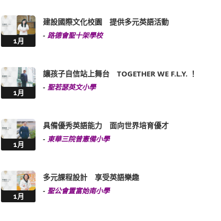
-
路德會聖十架學校
1月
讓孩子自信站上舞台 TOGETHER WE F.L.Y. ！
-
聖若瑟英文小學
1月
具備優秀英語能力 面向世界培育優才
-
東華三院曾憲備小學
1月
多元課程設計 享受英語樂趣
-
聖公會置富始南小學
1月
多元策略擁抱科技 生活化學習英語
-
聖公會李炳中學