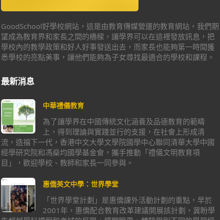
GoodSchool好學校網站，這是由教育傳媒營運的教育網站，我們期
望成為教育界和家長之間的橋樑，讓學界可以在這裡發放訊息，把
學校內的教學政策和好人好事發送出去，而家長也能夠第一時間獲
悉學校的亮點美事，讓他們能夠為子女尋找最適合的學校和課程。
最新消息
中華禮儀教育
為了讓學界在中國傳統文化涵養及品德教育的範疇
上，得到理論與實踐並行的支援，在社會上形成清
流，造福下一代，香港中文大學文學院國學中心聯同清華大學中國
經學研究院和馮燊均國學基金會，攜手推動「禮儀文明教育項
目」，歡迎學校、教師和家長一同參與。
惠僑英文中學：世界學堂
「世界學堂計劃」是惠僑課外活動計劃的重點，早於
2001年，惠僑配合教育改革建議開展該計劃，冀盼學
生超越學科課程和考試的局限，擴闊眼界，體驗與別不同的學習經
歷。