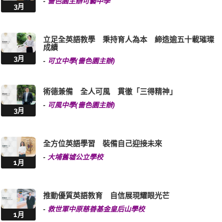
立足全英語教學 秉持育人為本 締造逾五十載璀璨
成績
3月
-
可立中學(嗇色園主辦)
術德兼備 全人可風 貫徹「三得精神」
-
可風中學(嗇色園主辦)
3月
全方位英語學習 裝備自己迎接未來
-
大埔舊墟公立學校
1月
推動優質英語教育 自信展現耀眼光芒
-
救世軍中原慈善基金皇后山學校
1月