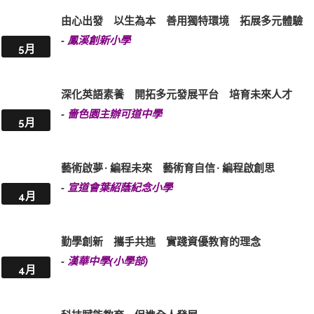
由心出發 以生為本 善用獨特環境 拓展多元體驗
-
鳳溪創新小學
5月
深化英語素養 開拓多元發展平台 培育未來人才
-
嗇色園主辦可道中學
5月
藝術啟夢 · 編程未來 藝術育自信 · 編程啟創思
-
宣道會葉紹蔭紀念小學
4月
勤學創新 攜手共進 實踐資優教育的理念
-
漢華中學(小學部)
4月