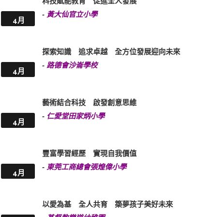
科技賦能教育 促進全人發展
-
黃大仙官立小學
4月
探索知識 追求卓越 全方位發展迎向未來
-
路德會沙崙學校
4月
藝術結合科技 啟發創意思維
-
仁愛堂田家炳小學
4月
豐富學習經歷 實現自我價值
-
東莞工商總會張煌偉小學
4月
以愛為基 全人共育 築夢孩子美好未來