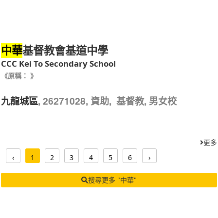
基督教會基道中學
中華
CCC Kei To Secondary School
《原稱： 》
, 26271028, 資助, 基督教, 男女校
九龍城區
更多
‹
1
2
3
4
5
6
›
搜尋更多 "中華"