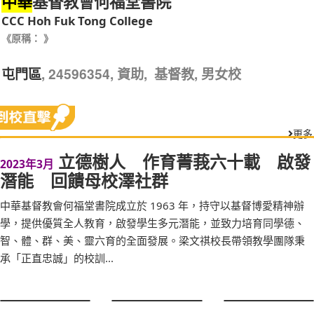
基督教會何福堂書院
中華
CCC Hoh Fuk Tong College
《原稱： 》
, 24596354, 資助, 基督教, 男女校
屯門區
更多
立德樹人 作育菁莪六十載 啟發
2023年3月
潛能 回饋母校澤社群
中華基督教會何福堂書院成立於 1963 年，持守以基督博愛精神辦
學，提供優質全人教育，啟發學生多元潛能，並致力培育同學德、
智、體、群、美、靈六育的全面發展。梁文祺校長帶領教學團隊秉
承「正直忠誠」的校訓...