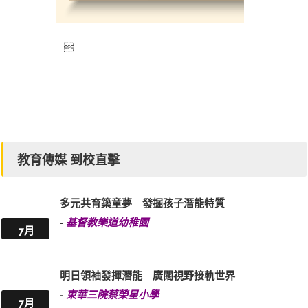

教育傳媒 到校直擊
多元共育築童夢 發掘孩子潛能特質
-
基督教樂道幼稚園
7月
明日領袖發揮潛能 廣闊視野接軌世界
-
東華三院蔡榮星小學
7月