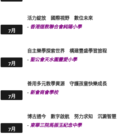
活力綻放 國際視野 數位未來
-
香港道教聯合會純陽小學
7月
自主樂學探索世界 構建豐盛學習旅程
-
聖公會天水圍靈愛小學
7月
善用多元教學資源 守護孩童快樂成長
-
新會商會學校
7月
博古通今 數字啟航 努力求知 沉澱智慧
-
東華三院馬振玉紀念中學
7月