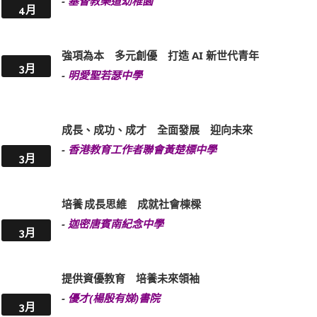
-
基督教樂道幼稚園
4月
強項為本 多元創優 打造 AI 新世代青年
3月
-
明愛聖若瑟中學
成長、成功、成才 全面發展 迎向未來
-
香港教育工作者聯會黃楚標中學
3月
培養 成長思維 成就社會棟樑
-
迦密唐賓南紀念中學
3月
提供資優教育 培養未來領袖
-
優才(楊殷有娣)書院
3月