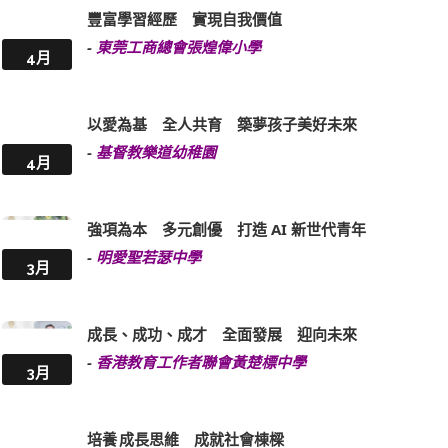
豐富學習經歷 實現自我價值
-
東莞工商總會張煌偉小學
4月
以愛為基 全人共育 築夢孩子美好未來
-
基督教樂道幼稚園
4月
強項為本 多元創優 打造 AI 新世代青年
-
明愛聖若瑟中學
3月
成長、成功、成才 全面發展 迎向未來
-
香港教育工作者聯會黃楚標中學
3月
培養 成長思維 成就社會棟樑