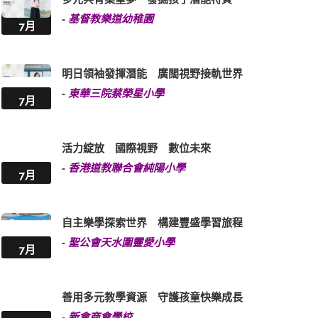
-
基督教樂道幼稚園
7月
明日領袖發揮潛能 廣闊視野接軌世界
-
東華三院蔡榮星小學
7月
活力綻放 國際視野 數位未來
-
香港道教聯合會純陽小學
7月
自主樂學探索世界 構建豐盛學習旅程
-
聖公會天水圍靈愛小學
7月
善用多元教學資源 守護孩童快樂成長
-
新會商會學校