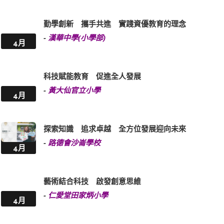
勤學創新 攜手共進 實踐資優教育的理念
-
漢華中學(小學部)
4月
科技賦能教育 促進全人發展
-
黃大仙官立小學
4月
探索知識 追求卓越 全方位發展迎向未來
-
路德會沙崙學校
4月
藝術結合科技 啟發創意思維
-
仁愛堂田家炳小學
4月