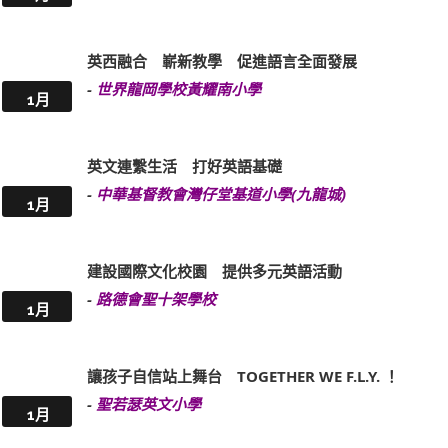
英西融合 嶄新教學 促進語言全面發展
-
世界龍岡學校黃耀南小學
1月
英文連繫生活 打好英語基礎
-
中華基督教會灣仔堂基道小學(九龍城)
1月
建設國際文化校園 提供多元英語活動
-
路德會聖十架學校
1月
讓孩子自信站上舞台 TOGETHER WE F.L.Y. ！
-
聖若瑟英文小學
1月