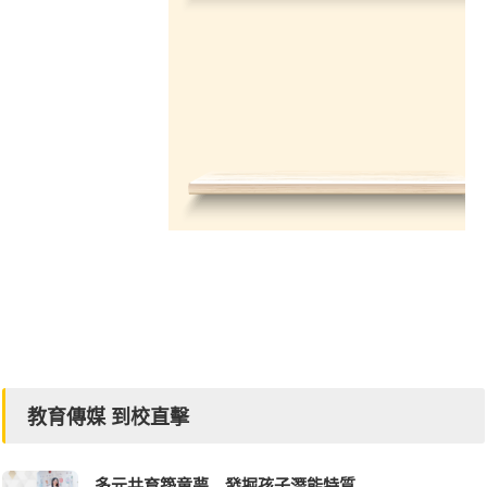
教育傳媒 到校直擊
多元共育築童夢 發掘孩子潛能特質