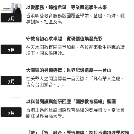
以愛服務，締造希望 專業賦能學生未來
香港明愛教育服務版圖覆蓋學前、基礎、特殊、職
7月
專訓練、社區及高...
守教育初心求卓越 實現價值煥發光彩
在天水圍教育圈競爭加劇、各校迎來收生挑戰的環
7月
境下，圓玄學院妙...
大灣區的另類選擇：世界記憶遺產——台山
在美華人之間流傳着一首民諺：「凡有華人之處，
7月
皆有台山鄉音。」...
以科普閱讀與創研回應「國際教育樞紐」藍圖
香港正邁向建設國際教育樞紐的發展階段。當社會
7月
關注世界百強大學...
「數」「智」融合，學習無障：探討香港特殊學校推