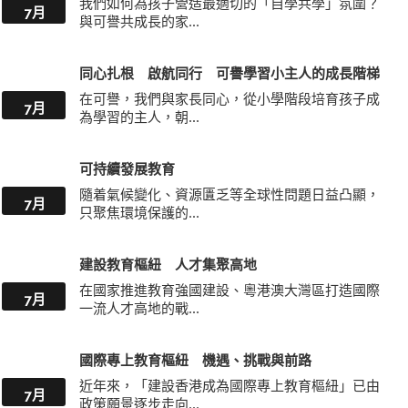
我們如何為孩子營造最適切的「自學共學」氛圍？
7月
與可譽共成長的家...
同心扎根 啟航同行 可譽學習小主人的成長階梯
在可譽，我們與家長同心，從小學階段培育孩子成
7月
為學習的主人，朝...
可持續發展教育
隨着氣候變化、資源匱乏等全球性問題日益凸顯，
7月
只聚焦環境保護的...
建設教育樞紐 人才集聚高地
在國家推進教育強國建設、粵港澳大灣區打造國際
7月
一流人才高地的戰...
國際專上教育樞紐 機遇、挑戰與前路
近年來，「建設香港成為國際專上教育樞紐」已由
7月
政策願景逐步走向...