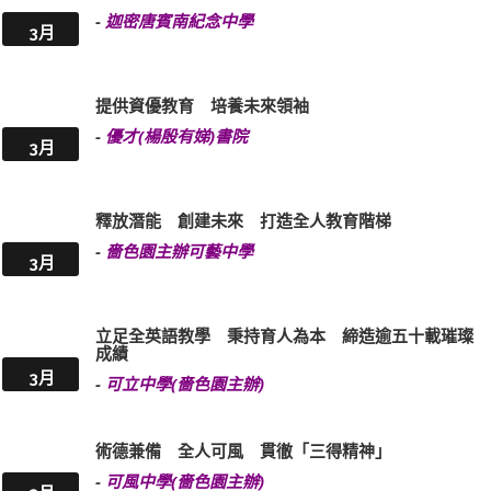
-
迦密唐賓南紀念中學
3月
提供資優教育 培養未來領袖
-
優才(楊殷有娣)書院
3月
釋放潛能 創建未來 打造全人教育階梯
-
嗇色園主辦可藝中學
3月
立足全英語教學 秉持育人為本 締造逾五十載璀璨
成績
3月
-
可立中學(嗇色園主辦)
術德兼備 全人可風 貫徹「三得精神」
-
可風中學(嗇色園主辦)