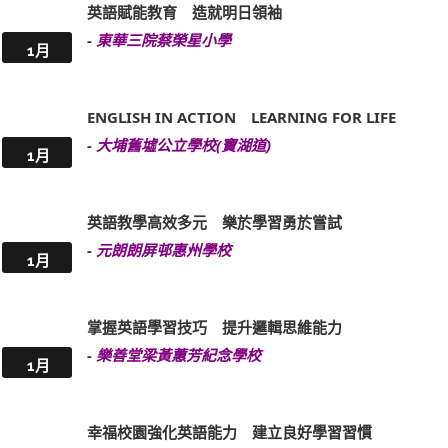
英語賦能教育 造就明日領袖
-
東華三院蔡榮星小學
1月
ENGLISH IN ACTION LEARNING FOR LIFE
-
大埔舊墟公立學校(寶湖道)
1月
英語教學高效多元 樂於學習勇於嘗試
-
元朗朗屏邨惠州學校
1月
掌握英語學習技巧 提升邏輯思維能力
-
樂善堂梁黃蕙芳紀念學校
1月
幸福校園強化英語能力 建立良好學習習慣