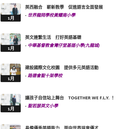
英西融合 嶄新教學 促進語言全面發展
-
世界龍岡學校黃耀南小學
1月
英文連繫生活 打好英語基礎
-
中華基督教會灣仔堂基道小學(九龍城)
1月
建設國際文化校園 提供多元英語活動
-
路德會聖十架學校
1月
讓孩子自信站上舞台 TOGETHER WE F.L.Y. ！
-
聖若瑟英文小學
1月
具備優秀英語能力 面向世界培育優才