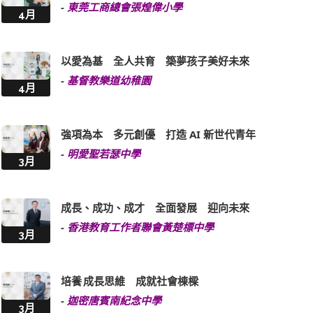
-
東莞工商總會張煌偉小學
4月
以愛為基 全人共育 築夢孩子美好未來
-
基督教樂道幼稚園
4月
強項為本 多元創優 打造 AI 新世代青年
-
明愛聖若瑟中學
3月
成長、成功、成才 全面發展 迎向未來
-
香港教育工作者聯會黃楚標中學
3月
培養 成長思維 成就社會棟樑
-
迦密唐賓南紀念中學
3月