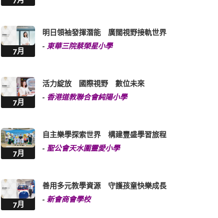
7月
明日領袖發揮潛能 廣闊視野接軌世界
-
東華三院蔡榮星小學
7月
活力綻放 國際視野 數位未來
-
香港道教聯合會純陽小學
7月
自主樂學探索世界 構建豐盛學習旅程
-
聖公會天水圍靈愛小學
7月
善用多元教學資源 守護孩童快樂成長
-
新會商會學校
7月