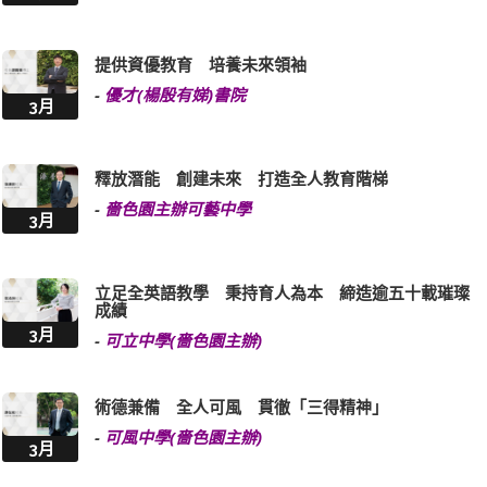
提供資優教育 培養未來領袖
-
優才(楊殷有娣)書院
3月
釋放潛能 創建未來 打造全人教育階梯
-
嗇色園主辦可藝中學
3月
立足全英語教學 秉持育人為本 締造逾五十載璀璨
成績
3月
-
可立中學(嗇色園主辦)
術德兼備 全人可風 貫徹「三得精神」
-
可風中學(嗇色園主辦)
3月