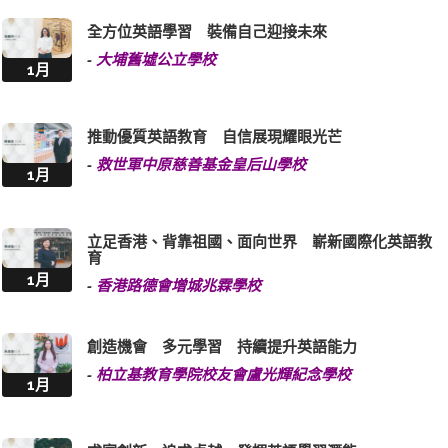
全方位英語學習 裝備自己迎接未來
-
大埔舊墟公立學校
1月
推動優質英語教育 自信展現耀眼光芒
-
救世軍中原慈善基金皇后山學校
1月
立足香港、背靠祖國、面向世界 嶄新國際化英語教
育
1月
-
香港路德會增城兆霖學校
創造機會 多元學習 持續提升英語能力
-
柏立基教育學院校友會盧光輝紀念學校
1月