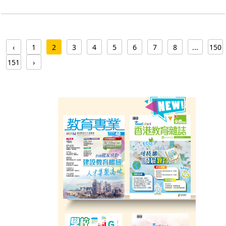
‹
1
2
3
4
5
6
7
8
...
150
151
›