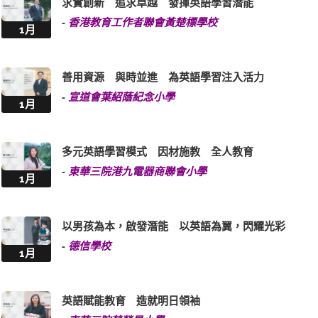
求實創新 追求卓越 發揮英語學習潛能
-
香港教育工作者聯會黃楚標學校
1月
善用資源 與時並進 為英語學習注入活力
-
宣道會葉紹蔭紀念小學
1月
多元英語學習模式 因材施教 全人教育
-
東華三院港九電器商聯會小學
1月
以男孩為本，啟發潛能 以英語為翼，閃耀光彩
-
德信學校
1月
英語賦能教育 造就明日領袖