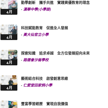
勤學創新 攜手共進 實踐資優教育的理念
-
漢華中學(小學部)
4月
科技賦能教育 促進全人發展
-
黃大仙官立小學
4月
探索知識 追求卓越 全方位發展迎向未來
-
路德會沙崙學校
4月
藝術結合科技 啟發創意思維
-
仁愛堂田家炳小學
4月
豐富學習經歷 實現自我價值