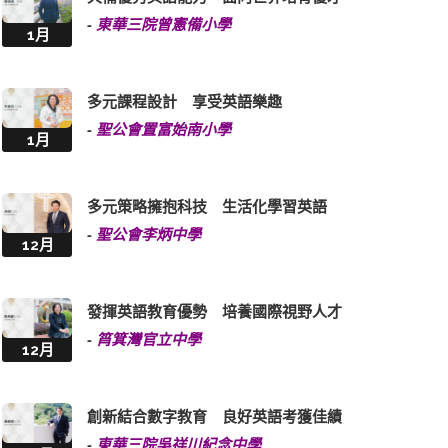
-
東華三院曾憲備小學
1月
多元課程設計 享受英語樂趣
-
聖公會置富始南小學
1月
多元策略擁抱科技 生活化學習英語
-
聖公會李炳中學
12月
發揮英語教育優勢 培養國際視野人才
-
筲箕灣官立中學
12月
創新結合數字教育 良好英語考獲佳績
-
東華三院吳祥川紀念中學