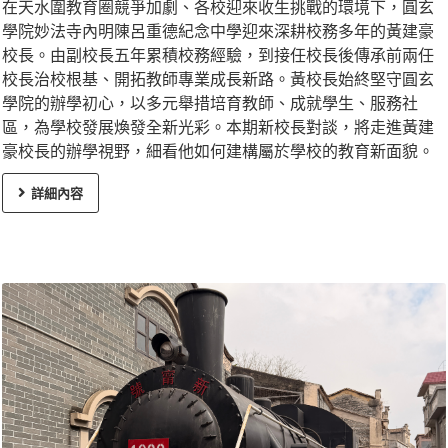
在天水圍教育圈競爭加劇、各校迎來收生挑戰的環境下，圓玄
學院妙法寺內明陳呂重德紀念中學迎來深耕校務多年的黃建豪
校長。由副校長五年累積校務經驗，到接任校長後傳承前兩任
校長治校根基、開拓教師專業成長新路。黃校長始終堅守圓玄
學院的辦學初心，以多元舉措培育教師、成就學生、服務社
區，為學校發展煥發全新光彩。本期新校長對談，將走進黃建
豪校長的辦學視野，細看他如何建構屬於學校的教育新面貌。
詳細內容