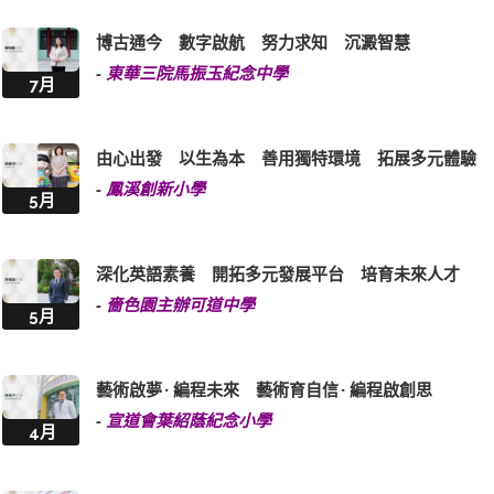
博古通今 數字啟航 努力求知 沉澱智慧
-
東華三院馬振玉紀念中學
7月
由心出發 以生為本 善用獨特環境 拓展多元體驗
-
鳳溪創新小學
5月
深化英語素養 開拓多元發展平台 培育未來人才
-
嗇色園主辦可道中學
5月
藝術啟夢 · 編程未來 藝術育自信 · 編程啟創思
-
宣道會葉紹蔭紀念小學
4月