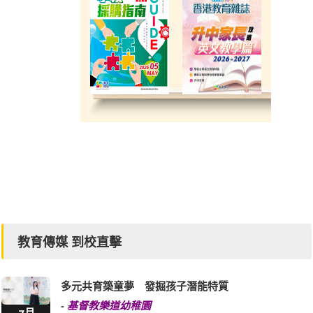
教育傳媒 到校直擊
多元共育築童夢 發掘孩子潛能特質
-
基督教樂道幼稚園