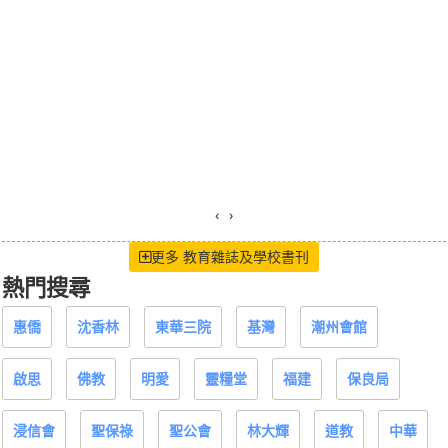
‹
›
更多 教育雜誌及學校書刊
熱門搜尋
惠僑
沈香林
東華三院
基灣
潮州會館
啟思
佛教
明愛
靈糧堂
福建
保良局
浸信會
聖保祿
聖公會
林大輝
道教
中華