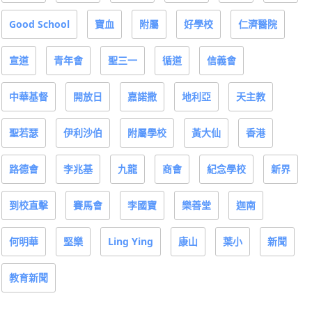
Good School
寶血
附屬
好學校
仁濟醫院
宣道
青年會
聖三一
循道
信義會
中華基督
開放日
嘉諾撒
地利亞
天主教
聖若瑟
伊利沙伯
附屬學校
黃大仙
香港
路德會
李兆基
九龍
商會
紀念學校
新界
到校直擊
賽馬會
李國寶
樂善堂
迦南
何明華
堅樂
Ling Ying
康山
葉小
新聞
教育新聞