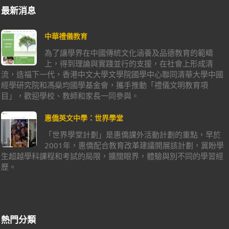
最新消息
中華禮儀教育
為了讓學界在中國傳統文化涵養及品德教育的範疇
上，得到理論與實踐並行的支援，在社會上形成清
流，造福下一代，香港中文大學文學院國學中心聯同清華大學中國
經學研究院和馮燊均國學基金會，攜手推動「禮儀文明教育項
目」，歡迎學校、教師和家長一同參與。
惠僑英文中學：世界學堂
「世界學堂計劃」是惠僑課外活動計劃的重點，早於
2001年，惠僑配合教育改革建議開展該計劃，冀盼學
生超越學科課程和考試的局限，擴闊眼界，體驗與別不同的學習經
歷。
熱門分類