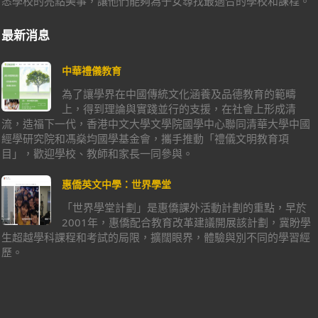
悉學校的亮點美事，讓他們能夠為子女尋找最適合的學校和課程。
最新消息
中華禮儀教育
為了讓學界在中國傳統文化涵養及品德教育的範疇
上，得到理論與實踐並行的支援，在社會上形成清
流，造福下一代，香港中文大學文學院國學中心聯同清華大學中國
經學研究院和馮燊均國學基金會，攜手推動「禮儀文明教育項
目」，歡迎學校、教師和家長一同參與。
惠僑英文中學：世界學堂
「世界學堂計劃」是惠僑課外活動計劃的重點，早於
2001年，惠僑配合教育改革建議開展該計劃，冀盼學
生超越學科課程和考試的局限，擴闊眼界，體驗與別不同的學習經
歷。