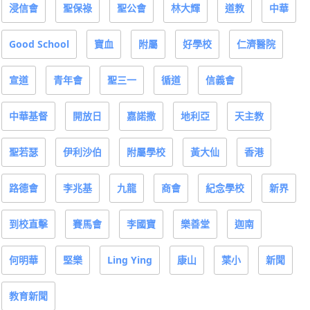
浸信會
聖保祿
聖公會
林大輝
道教
中華
Good School
寶血
附屬
好學校
仁濟醫院
宣道
青年會
聖三一
循道
信義會
中華基督
開放日
嘉諾撒
地利亞
天主教
聖若瑟
伊利沙伯
附屬學校
黃大仙
香港
路德會
李兆基
九龍
商會
紀念學校
新界
到校直擊
賽馬會
李國寶
樂善堂
迦南
何明華
堅樂
Ling Ying
康山
葉小
新聞
教育新聞