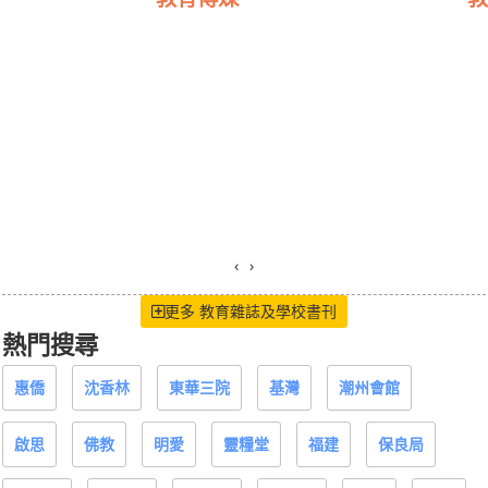
‹
›
更多 教育雜誌及學校書刊
熱門搜尋
惠僑
沈香林
東華三院
基灣
潮州會館
啟思
佛教
明愛
靈糧堂
福建
保良局