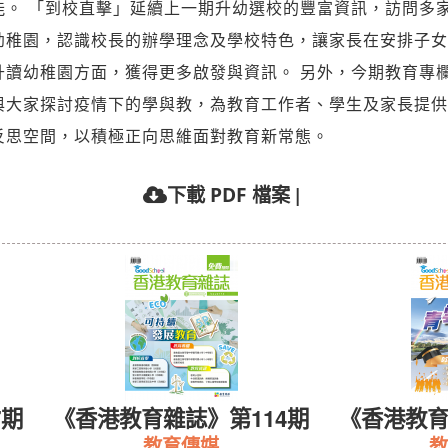
能。 「到校直擊」延續上一期升幼選校的豐富資訊，訪問多
幼稚園，認識校長的辦學理念及學校特色，讓家長在安排子女
升讀幼稚園方面，獲得更多啟發與資訊。 另外，今期教育專
與大家探討疫情下的學與教，為教育工作者、學生及家長提供
反思空間，以積極正向思維面對教育新常態。
|
下載 PDF 檔案
7期
《香港教育雜誌》第114期
《香港教育
教育傳媒
教