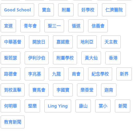
Good School
寶血
附屬
好學校
仁濟醫院
宣道
青年會
聖三一
循道
信義會
中華基督
開放日
嘉諾撒
地利亞
天主教
聖若瑟
伊利沙伯
附屬學校
黃大仙
香港
路德會
李兆基
九龍
商會
紀念學校
新界
到校直擊
賽馬會
李國寶
樂善堂
迦南
何明華
堅樂
Ling Ying
康山
葉小
新聞
教育新聞