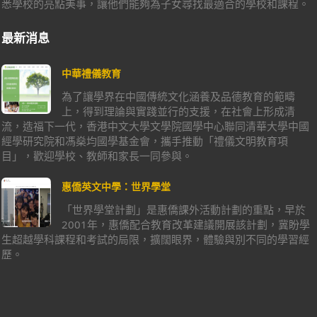
悉學校的亮點美事，讓他們能夠為子女尋找最適合的學校和課程。
最新消息
中華禮儀教育
為了讓學界在中國傳統文化涵養及品德教育的範疇
上，得到理論與實踐並行的支援，在社會上形成清
流，造福下一代，香港中文大學文學院國學中心聯同清華大學中國
經學研究院和馮燊均國學基金會，攜手推動「禮儀文明教育項
目」，歡迎學校、教師和家長一同參與。
惠僑英文中學：世界學堂
「世界學堂計劃」是惠僑課外活動計劃的重點，早於
2001年，惠僑配合教育改革建議開展該計劃，冀盼學
生超越學科課程和考試的局限，擴闊眼界，體驗與別不同的學習經
歷。