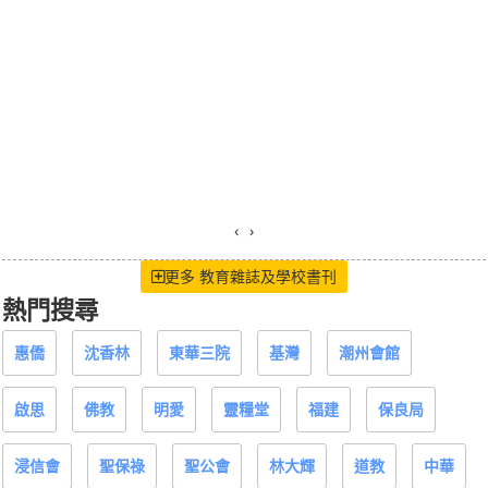
‹
›
更多 教育雜誌及學校書刊
熱門搜尋
惠僑
沈香林
東華三院
基灣
潮州會館
啟思
佛教
明愛
靈糧堂
福建
保良局
浸信會
聖保祿
聖公會
林大輝
道教
中華