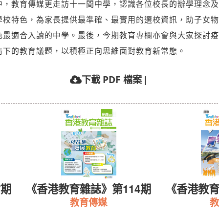
中，教育傳媒更走訪十一間中學，認識各位校長的辦學理念及
學校特色，為家長提供最準確、最實用的選校資訊，助子女物
色最適合入讀的中學。最後，今期教育專欄亦會與大家探討疫
情下的教育議題，以積極正向思維面對教育新常態。
|
下載 PDF 檔案
育雜誌》第113期
《嗇色園主辦可道中學—
教育傳媒
嗇色園主辦可道中