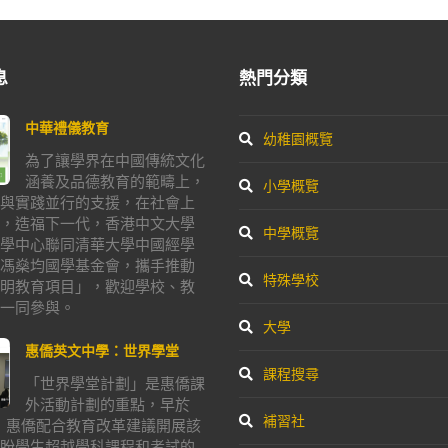
息
熱門分類
中華禮儀教育
幼稚園概覽
為了讓學界在中國傳統文化
涵養及品德教育的範疇上，
小學概覽
與實踐並行的支援，在社會上
，造福下一代，香港中文大學
中學概覽
學中心聯同清華大學中國經學
馮燊均國學基金會，攜手推動
特殊學校
明教育項目」，歡迎學校、教
一同參與。
大學
惠僑英文中學：世界學堂
課程搜尋
「世界學堂計劃」是惠僑課
外活動計劃的重點，早於
補習社
年，惠僑配合教育改革建議開展該
盼學生超越學科課程和考試的