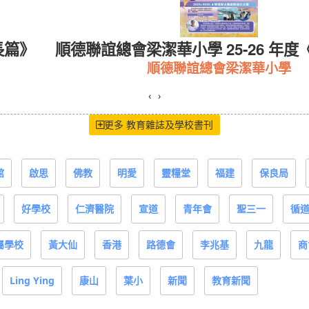
長篇》
順德聯誼總會梁潔華小學 25-26 年度
順德聯誼總會梁潔華小學
‹
›
更多 教育雜誌及學校書刊
館
啟思
佛教
明愛
靈糧堂
福建
保良局
好學校
仁濟醫院
宣道
青年會
聖三一
循
屬學校
黃大仙
香港
路德會
李兆基
九龍
商
Ling Ying
康山
葉小
新聞
教育新聞