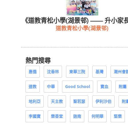
校訊》
《道教青松小學(湖景邨) —— 升小家
道教青松小學(湖景邨)
熱門搜尋
惠僑
沈香林
東華三院
基灣
潮州會
道教
中華
Good School
寶血
附屬
地利亞
天主教
聖若瑟
伊利沙伯
附
李國寶
樂善堂
迦南
何明華
堅樂