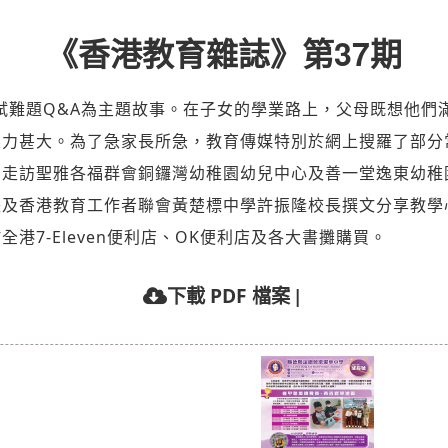
《香港教育雜誌》第37期
試難題Q&A為主題故事。在子女的學業路上，父母既想他們
壓力甚大。為了急家長所急，教育傳媒特別於網上搜羅了部分
別走訪聖雅各福群會銅鑼灣幼稚園幼兒中心及善一堂逸東幼稚
長及香港教育工作者聯會黃楚標中學許振隆校長撰文分享教學
7-Eleven便利店、OK便利店及各大書攤購買。
|
下載 PDF 檔案