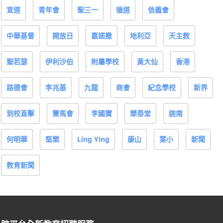
宣道
青年會
聖三一
循道
信義會
中華基督
開放日
嘉諾撒
地利亞
天主教
聖若瑟
伊利沙伯
附屬學校
黃大仙
香港
路德會
李兆基
九龍
商會
紀念學校
新界
到校直擊
賽馬會
李國寶
樂善堂
迦南
何明華
堅樂
Ling Ying
康山
葉小
新聞
教育新聞