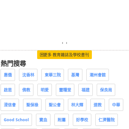
‹
›
更多 教育雜誌及學校書刊
熱門搜尋
惠僑
沈香林
東華三院
基灣
潮州會館
啟思
佛教
明愛
靈糧堂
福建
保良局
浸信會
聖保祿
聖公會
林大輝
道教
中華
Good School
寶血
附屬
好學校
仁濟醫院