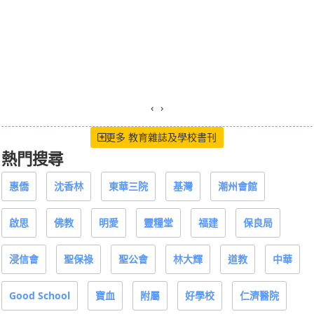
‹
›
更多 教育雜誌及學校書刊
熱門搜尋
惠僑
沈香林
東華三院
基灣
潮州會館
啟思
佛教
明愛
靈糧堂
福建
保良局
浸信會
聖保祿
聖公會
林大輝
道教
中華
Good School
寶血
附屬
好學校
仁濟醫院