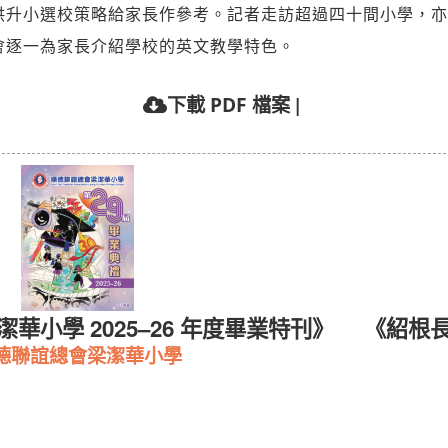
供升小選校策略給家長作參考。記者走訪超過四十間小學，亦
會逐一為家長介紹學校的英文教學特色。
|
下載 PDF 檔案
華小學 2025–26 年度畢業特刊》
《紹根
德聯誼總會梁潔華小學