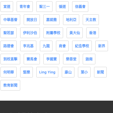
宣道
青年會
聖三一
循道
信義會
中華基督
開放日
嘉諾撒
地利亞
天主教
聖若瑟
伊利沙伯
附屬學校
黃大仙
香港
路德會
李兆基
九龍
商會
紀念學校
新界
到校直擊
賽馬會
李國寶
樂善堂
迦南
何明華
堅樂
Ling Ying
康山
葉小
新聞
教育新聞